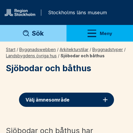
Gå direkt till innehåll
Stockholms läns museum
Sök
Meny
Visa meny
Start
/
Byggnadswebben
/
Arkitekturstilar
/
Byggnadstyper
/
Landsbygdens övriga hus
/
Sjöbodar och båthus
Sjöbodar och båthus
Välj ämnesområde
Sjöbodar och båthus har