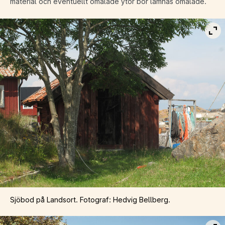
material och eventuellt omålade ytor bör lämnas omålade.
Vis
Sjöbod på Landsort. Fotograf: Hedvig Bellberg.