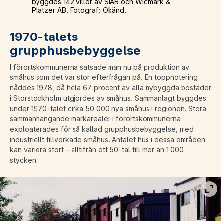
byggdes 142 villor av SIAB och Widmark &
Platzer AB. Fotograf: Okänd.
1970-talets
grupphusbebyggelse
I förortskommunerna satsade man nu på produktion av
småhus som det var stor efterfrågan på. En toppnotering
nåddes 1978, då hela 67 procent av alla nybyggda bostäder
i Storstockholm utgjordes av småhus. Sammanlagt byggdes
under 1970-talet cirka 50 000 nya småhus i regionen. Stora
sammanhängande markarealer i förortskommunerna
exploaterades för så kallad grupphusbebyggelse, med
industriellt tillverkade småhus. Antalet hus i dessa områden
kan variera stort – alltifrån ett 50-tal till mer än 1 000
stycken.
Vis