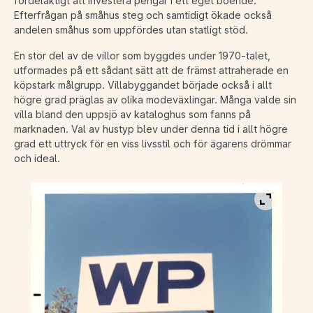
fördelaktigt att investera pengar i ett eget boende.
Efterfrågan på småhus steg och samtidigt ökade också
andelen småhus som uppfördes utan statligt stöd.
En stor del av de villor som byggdes under 1970-talet,
utformades på ett sådant sätt att de främst attraherade en
köpstark målgrupp. Villabyggandet började också i allt
högre grad präglas av olika modeväxlingar. Många valde sin
villa bland den uppsjö av kataloghus som fanns på
marknaden. Val av hustyp blev under denna tid i allt högre
grad ett uttryck för en viss livsstil och för ägarens drömmar
och ideal.
Visa bild