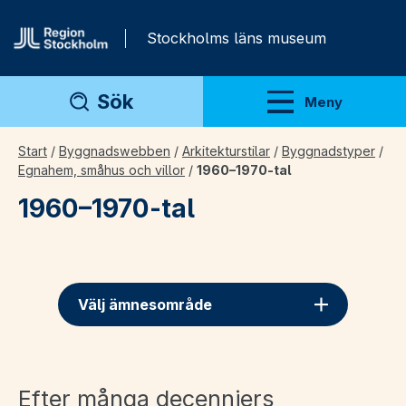
Gå direkt till innehåll
Stockholms läns museum
Sök
Meny
Visa meny
Start
/
Byggnadswebben
/
Arkitekturstilar
/
Byggnadstyper
/
Egnahem, småhus och villor
/
1960–1970-tal
1960–1970-tal
Välj ämnesområde
Efter många decenniers