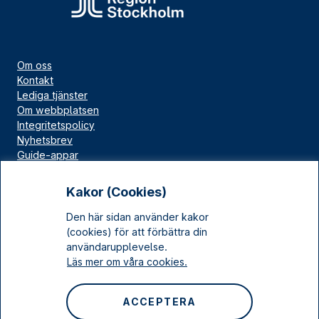
Om oss
Kontakt
Lediga tjänster
Om webbplatsen
Integritetspolicy
Nyhetsbrev
Guide-appar
Bloggar
Press
Kakor (Cookies)
Länskällan
Den här sidan använder kakor
Kulturarv Stockholm
(cookies) för att förbättra din
Sociala medier
användarupplevelse.
Läs mer om våra cookies.
Facebook
Instagram
ACCEPTERA
LinkedIn