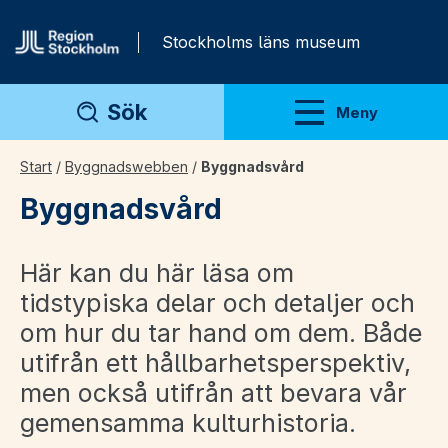
Gå direkt till innehåll
Stockholms läns museum
Sök
Meny
Visa meny
Start
/
Byggnadswebben
/
Byggnadsvård
Byggnadsvård
Här kan du här läsa om
tidstypiska delar och detaljer och
om hur du tar hand om dem. Både
utifrån ett hållbarhetsperspektiv,
men också utifrån att bevara vår
gemensamma kulturhistoria.