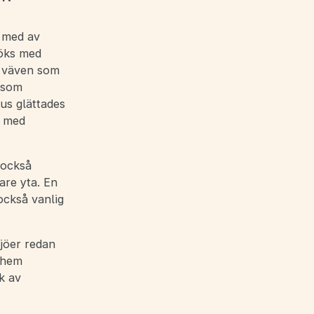
h med av
röks med
å väven som
 som
us glättades
i med
 också
are yta. En
också vanlig
jöer redan
e hem
k av