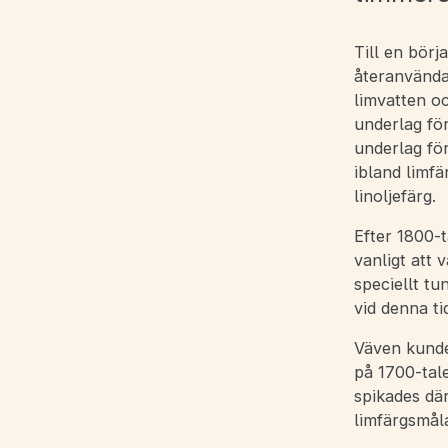
Till en börj
återanvända
limvatten o
underlag fö
underlag fö
ibland limf
linoljefärg.
Efter 1800-t
vanligt att 
speciellt tu
vid denna ti
Väven kunde
på 1700-tale
spikades dä
limfärgsmål