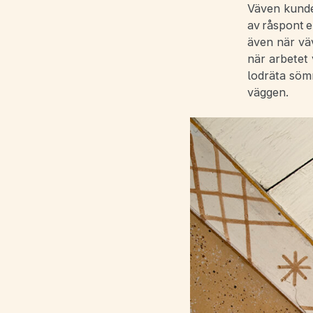
Väven kunde
av råspont e
även när väv
när arbetet 
lodräta söm
väggen.