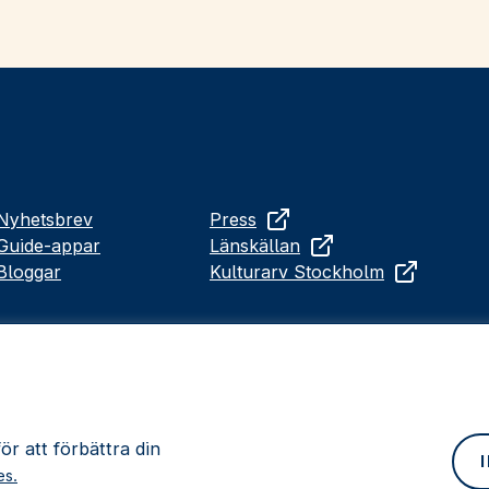
Nyhetsbrev
Press
Guide-appar
Länskällan
Bloggar
Kulturarv Stockholm
r att förbättra din
es.