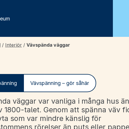
seum
d
/
Interiör
/
Vävspända väggar
pänning
Vävspänning – gör såhär
da väggar var vanliga i många hus änd
av 1800-talet. Genom att spänna väv f
yta som var mindre känslig för
tommens rörelser än puts eller pappe