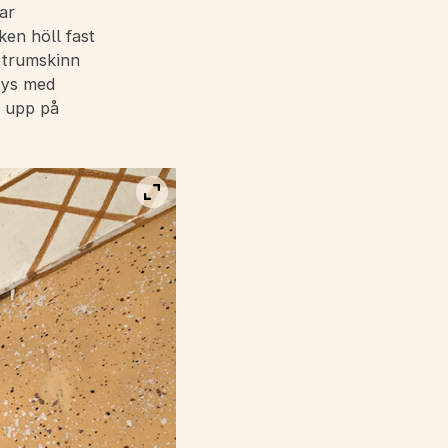
ar
ken höll fast
t trumskinn
sys med
t upp på
Visa bild i fullskärm