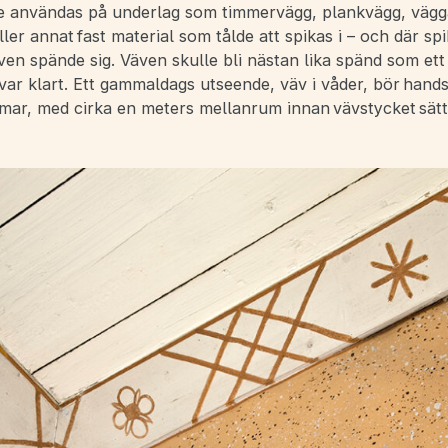
 användas på underlag som timmervägg, plankvägg, vägg
ller annat fast material som tålde att spikas i – och där spi
en spände sig. Väven skulle bli nästan lika spänd som et
var klart. Ett gammaldags utseende, väv i våder, bör hand
mar, med cirka en meters mellanrum innan vävstycket sät