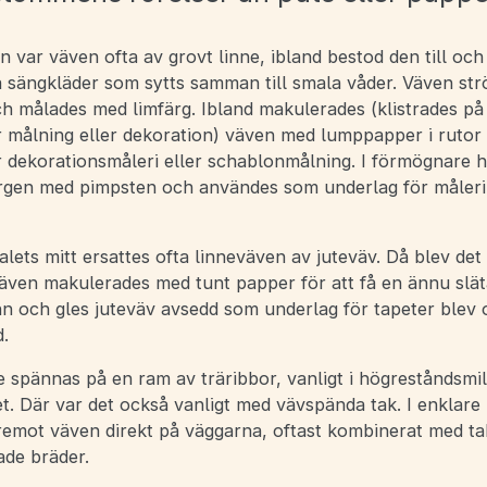
an var väven ofta av grovt linne, ibland bestod den till oc
 sängkläder som sytts samman till smala våder. Väven st
ch målades med limfärg. Ibland makulerades (klistrades p
r målning eller dekoration) väven med lumppapper i rutor
r dekorationsmåleri eller schablonmålning. I förmögnare h
ärgen med pimpsten och användes som underlag för måler
alets mitt ersattes ofta linneväven av juteväv. Då blev det
väven makulerades med tunt papper för att få en ännu slät
nn och gles juteväv avsedd som underlag för tapeter blev 
d.
 spännas på en ram av träribbor, vanligt i högreståndsmil
t. Där var det också vanligt med vävspända tak. I enklar
remot väven direkt på väggarna, oftast kombinerat med ta
ade bräder.