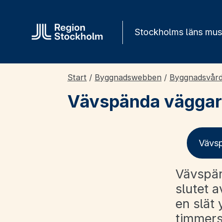
Gå direkt till innehåll
Stockholms läns mu
Start
/
Byggnadswebben
/
Byggnadsvår
Vävspända väggar
Vävs
Vävspän
slutet 
en slät 
timmers