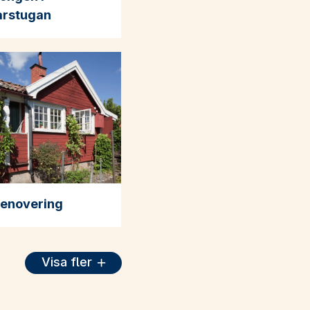
rstugan
enovering
Visa fler