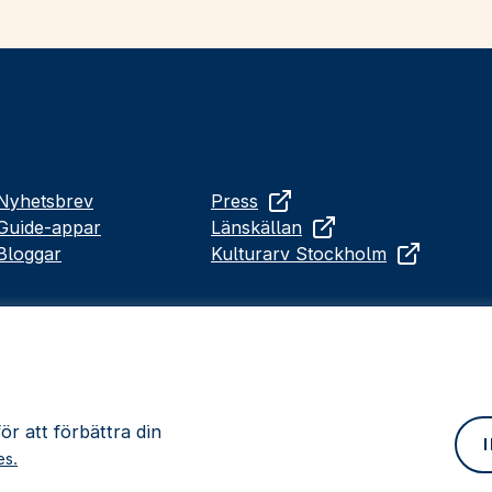
Nyhetsbrev
Press
Guide-appar
Länskällan
Bloggar
Kulturarv Stockholm
r att förbättra din
es.