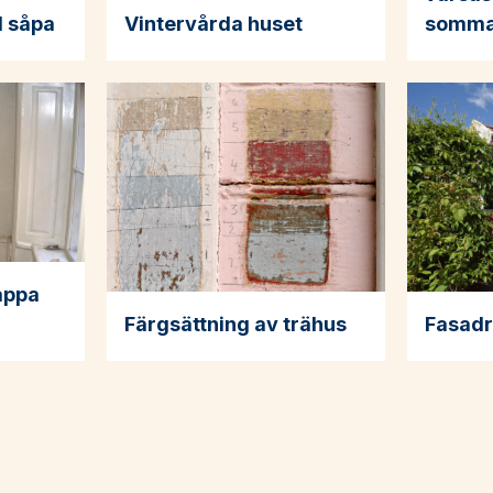
 såpa
Vintervårda huset
somma
appa
Färgsättning av trähus
Fasadr