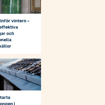
inför vintern –
effektiva
gar och
onella
ällor
tarta
ongen i