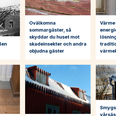
Ovälkomna
Värme 
sommargäster, så
energi
skyddar du huset mot
lösnin
ulen
skadeinsekter och andra
traditi
objudna gäster
värmek
Smygs
vårsäs