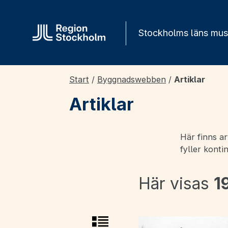
Gå direkt till innehåll
Stockholms läns mu
Start
/
Byggnadswebben
/
Artiklar
Artiklar
Här finns a
fyller konti
Här visas
1