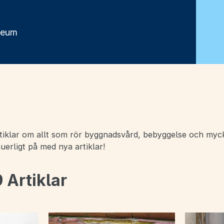
seum
rtiklar om allt som rör byggnadsvård, bebyggelse och myck
nuerligt på med nya artiklar!
9 Artiklar