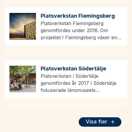
flygfältet men också…
Platsverkstan Flemingsberg
Platsverkstan Flemingsberg
genomfördes under 2018. Om
projektet I Flemingsberg växer en
urban stadsmiljö fram och
det byggs nya bostäder, service,
handel och kultur. Under…
Platsverkstan Södertälje
Platsverkstan i Södertälje
genomfördes år 2017 I Södertälje
fokuserade länsmuseets
insamlingar till att rikta sig mot
äldre och yngre personer.…
Visa fler