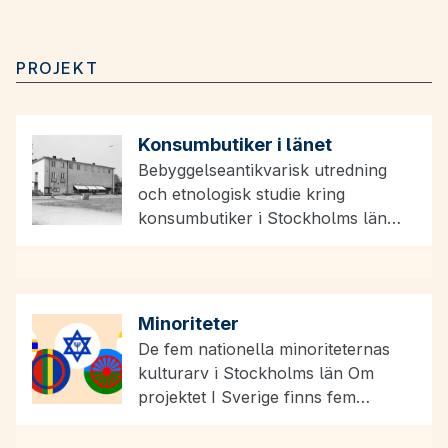
PROJEKT
Konsumbutiker i länet
Bebyggelseantikvarisk utredning
och etnologisk studie kring
konsumbutiker i Stockholms län
Om projektet Stockholms läns
museum har under år 2025
arbetat…
Minoriteter
De fem nationella minoriteternas
kulturarv i Stockholms län Om
projektet I Sverige finns fem
erkända nationella minoriteter som
får skydd…