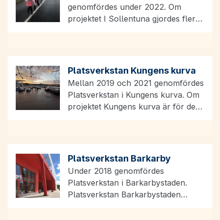
genomfördes under 2022. Om
projektet I Sollentuna gjordes flera
delprojekt inom ramen för
Platsverkstan. Länsmuseet
genomförde intervjuer med…
Platsverkstan Kungens kurva
Mellan 2019 och 2021 genomfördes
Platsverkstan i Kungens kurva. Om
projektet Kungens kurva är för de
allra flesta mest förknippat…
Platsverkstan Barkarby
Under 2018 genomfördes
Platsverkstan i Barkarbystaden.
Platsverkstan Barkarbystaden
Barkarbystaden ligger i Järfälla
kommun. Här bebyggs det gamla