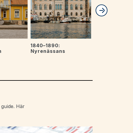
1840–1890:
1840–1920:
m
Nyrenässans
Schweizerstil
 guide. Här