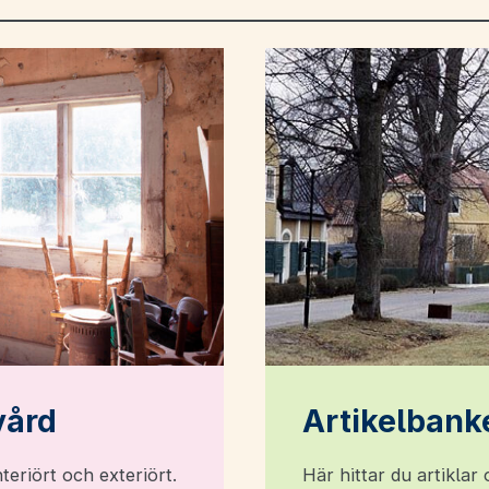
vård
Artikelbank
teriört och exteriört.
Här hittar du artikla