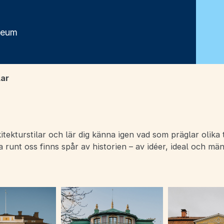
seum
lar
tekturstilar och lär dig känna igen vad som präglar olika t
runt oss finns spår av historien – av idéer, ideal och männ