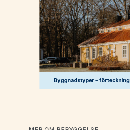
Byggnadstyper – förteckning 
MER OM BEBYGGELSE