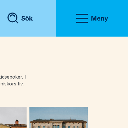
Sök
Meny
Visa meny
idsepoker. I
iskors liv.