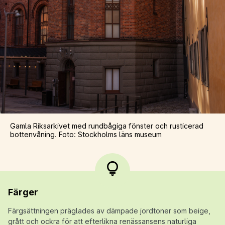
Gamla Riksarkivet med rundbågiga fönster och rusticerad
bottenvåning. Foto: Stockholms läns museum
Färger
Färgsättningen präglades av dämpade jordtoner som beige,
grått och ockra för att efterlikna renässansens naturliga