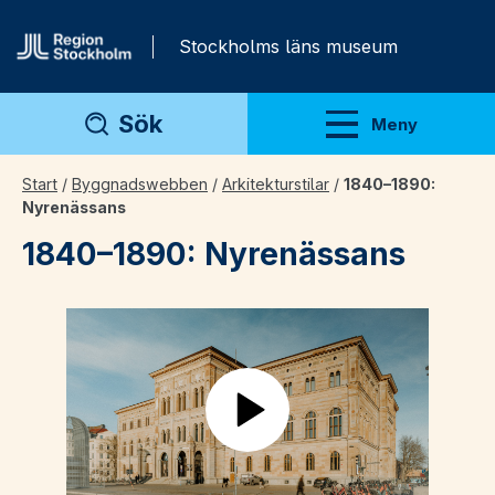
Gå direkt till innehåll
Stockholms läns museum
Sök
Meny
Visa meny
Start
/
Byggnadswebben
/
Arkitekturstilar
/
1840–1890:
Nyrenässans
1840–1890: Nyrenässans
Play