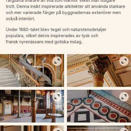
färgsatta snarare än vita som marmor vilket man tidigare
trott. Denna insikt inspirerade arkitekter att använda starkare
och mer varierade färger på byggnadernas exteriörer men
också interiört.
Under 1880-talet blev tegel och naturstensdetaljer
populära, vilket delvis inspirerades av tysk och
fransk nyrenässans med gotiska inslag.
Visa bild i fullskärm
Vis
Visa bild i fullskärm
Vis