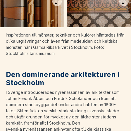
Visa bild i fullskärm
Vis
Inspirationen till mönster, tekniker och kulörer hämtades från
olika utgrävningar och även från medeltiden
och keltiska
mönster, här i Gamla Riksarkivet i Stockholm
. Foto:
Stockholms läns museum
Den dominerande arkitekturen i
Stockholm
I Sverige introducerades nyrenässansen av arkitekter som
Johan Fredrik Åbom och Fredrik Scholander och kom att
dominera stadsbyggandet under andra hälften av 1800-
talet. Stilen fick en särskilt stark ställning i svenska städer
och utgör grunden för mycket av den äldre stenstadens
karaktär, framför allt i Stockholm. Den
svenska nyrenässansen anknyter ofta till de klassiska