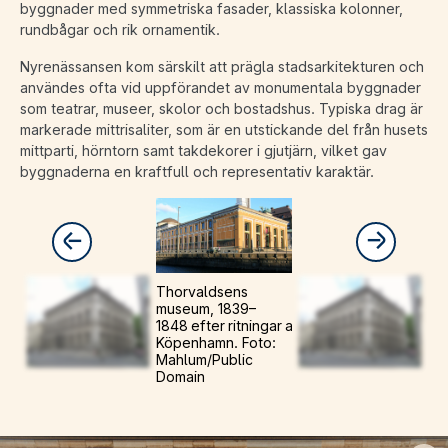
byggnader med symmetriska fasader, klassiska kolonner,
rundbågar och rik ornamentik.
Nyrenässansen kom särskilt att prägla stadsarkitekturen och
användes ofta vid uppförandet av monumentala byggnader
som teatrar, museer, skolor och bostadshus. Typiska drag är
markerade mittrisaliter, som är en utstickande del från husets
mittparti, hörntorn samt takdekorer i gjutjärn, vilket gav
byggnaderna en kraftfull och representativ karaktär.
Thorvaldsens
museum, 1839–
1848 efter ritningar av Michael Gottlieb Bind
Köpenhamn. Foto:
Mahlum/Public
Domain