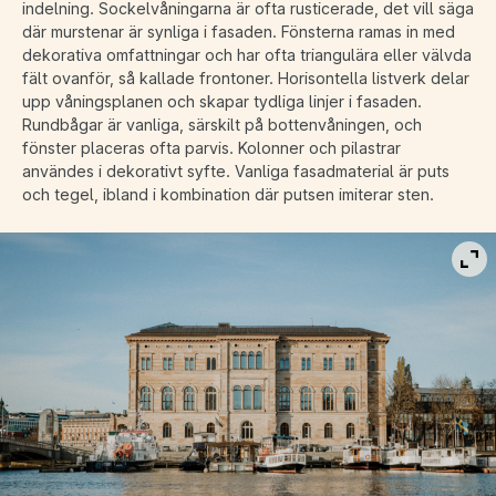
indelning. Sockelvåningarna är ofta rusticerade, det vill säga
där murstenar är synliga i fasaden. Fönsterna ramas in med
dekorativa omfattningar och har ofta triangulära eller välvda
fält ovanför, så kallade frontoner. Horisontella listverk delar
upp våningsplanen och skapar tydliga linjer i fasaden.
Rundbågar är vanliga, särskilt på bottenvåningen, och
fönster placeras ofta parvis. Kolonner och pilastrar
användes i dekorativt syfte. Vanliga fasadmaterial är puts
och tegel, ibland i kombination där putsen imiterar sten.
Vis