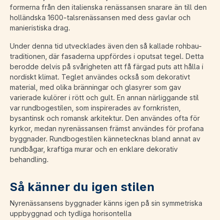
formerna från den italienska renässansen snarare än till den
holländska 1600-talsrenässansen med dess gavlar och
manieristiska drag.
Under denna tid utvecklades även den så kallade rohbau-
traditionen, där fasaderna uppfördes i oputsat tegel. Detta
berodde delvis på svårigheten att få färgad puts att hålla i
nordiskt klimat. Teglet användes också som dekorativt
material, med olika bränningar och glasyrer som gav
varierade kulörer i rött och gult. En annan närliggande stil
var rundbogestilen, som inspirerades av fornkristen,
bysantinsk och romansk arkitektur. Den användes ofta för
kyrkor, medan nyrenässansen främst användes för profana
byggnader. Rundbogestilen kännetecknas bland annat av
rundbågar, kraftiga murar och en enklare dekorativ
behandling.
Så känner du igen stilen
Nyrenässansens byggnader känns igen på sin symmetriska
uppbyggnad och tydliga horisontella