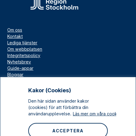
Om oss
Kontakt
Lediga tjänster
Om webbplatsen
Integritetspolicy
Nyhetsbrev
Guide-appar
Bloggar
Press
Länskällan
Kakor (Cookies)
Kulturarv Stockholm
Den här sidan använder kakor
Sociala medier
(cookies) för att förbättra din
användarupplevelse.
Läs mer om våra cookies.
Facebook
Instagram
ACCEPTERA
LinkedIn