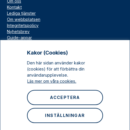
Om oss
Kontakt
Lediga tjänster
Om webbplatsen
Integritetspolicy
Nyhetsbrev
Guide-appar
Bloggar
Press
Kakor (Cookies)
Länskällan
Den här sidan använder kakor
Kulturarv Stockholm
(cookies) för att förbättra din
Sociala medier
användarupplevelse.
Läs mer om våra cookies.
Facebook
Instagram
ACCEPTERA
LinkedIn
YouTube
INSTÄLLNINGAR