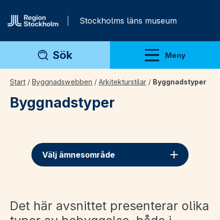
Gå direkt till innehåll
Stockholms läns museum
Sök
Meny
Visa meny
Start
/
Byggnadswebben
/
Arkitekturstilar
/
Byggnadstyper
Byggnadstyper
Välj ämnesområde
Det här avsnittet presenterar olika