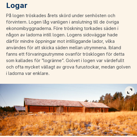
Logar
På logen tröskades årets skörd under senhösten och
förvintern. Logen låg vanligen i anslutning till de övriga
ekonomibyggnaderna. Före tröskning torkades säden i
någon av ladorna intill logen. Logens sidoväggar hade
därför mindre öppningar mot intilliggande lador, vilka
användes för att skicka säden mellan utrymmena. Ibland
fanns ett förvaringsutrymme ovanför trösklogen för detta
som kallades för ”logränne”. Golvet i logen var värdefullt
och ofta mycket vällagt av grova furustockar, medan golven
i ladorna var enklare.
Vis