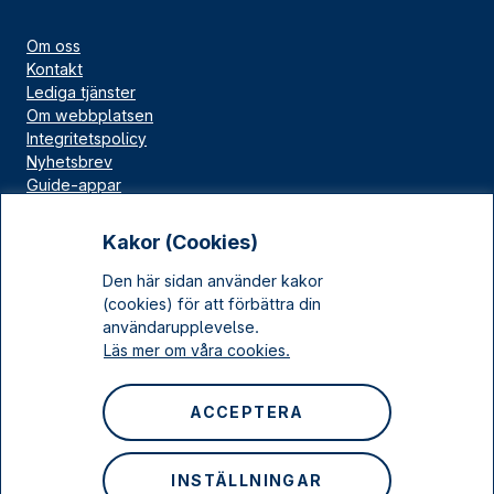
Om oss
Kontakt
Lediga tjänster
Om webbplatsen
Integritetspolicy
Nyhetsbrev
Guide-appar
Bloggar
Press
Kakor (Cookies)
Länskällan
Den här sidan använder kakor
Kulturarv Stockholm
(cookies) för att förbättra din
Sociala medier
användarupplevelse.
Läs mer om våra cookies.
Facebook
Instagram
ACCEPTERA
LinkedIn
YouTube
INSTÄLLNINGAR