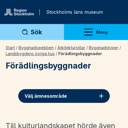
Gå direkt till innehåll
Stockholms läns museum
Sök
Meny
Visa meny
Start
/
Byggnadswebben
/
Arkitekturstilar
/
Byggnadstyper
/
Landsbygdens övriga hus
/
Förädlingsbyggnader
Förädlingsbyggnader
Välj ämnesområde
Till kulturlandskapet hörde även