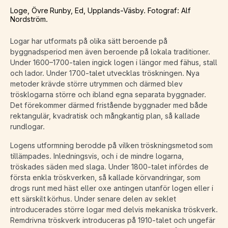
Loge, Övre Runby, Ed, Upplands-Väsby. Fotograf: Alf
Nordström.
Logar har utformats på olika sätt beroende på
byggnadsperiod men även beroende på lokala traditioner.
Under 1600–1700-talen ingick logen i längor med fähus, stall
och lador. Under 1700-talet utvecklas tröskningen. Nya
metoder krävde större utrymmen och därmed blev
trösklogarna större och ibland egna separata byggnader.
Det förekommer därmed fristående byggnader med både
rektangulär, kvadratisk och mångkantig plan, så kallade
rundlogar.
Logens utformning berodde på vilken tröskningsmetod som
tillämpades. Inledningsvis, och i de mindre logarna,
tröskades säden med slaga. Under 1800-talet infördes de
första enkla tröskverken, så kallade körvandringar, som
drogs runt med häst eller oxe antingen utanför logen eller i
ett särskilt körhus. Under senare delen av seklet
introducerades större logar med delvis mekaniska tröskverk.
Remdrivna tröskverk introduceras på 1910-talet och ungefär