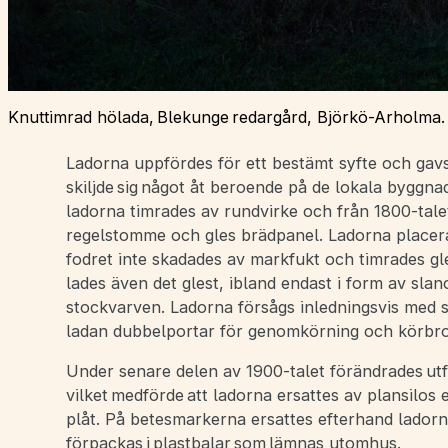
Knuttimrad hölada, Blekunge redargård, Björkö-Arholma. 
Ladorna uppfördes för ett bestämt syfte och gav
skiljde sig något åt beroende på de lokala byggna
ladorna timrades av rundvirke och från 1800-tale
regelstomme och gles brädpanel. Ladorna placera
fodret inte skadades av markfukt och timrades gle
lades även det glest, ibland endast i form av sla
stockvarven. Ladorna försågs inledningsvis med 
ladan dubbelportar för genomkörning och körbroa
Under senare delen av 1900-talet förändrades ut
vilket medförde att ladorna ersattes av plansilos el
plåt. På betesmarkerna ersattes efterhand ladorn
förpackas i plastbalar som lämnas utomhus.