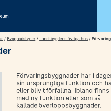
seum
ar
/
Byggnadstyper
/
Landsbygdens övriga hus
/
Förvarin
der
Förvaringsbyggnader har i dagen
sin ursprungliga funktion och har
a undersidor för Egnahem, småhus och villor
eller blivit förfallna. Ibland fi
med ny funktion eller som så
a undersidor för Flerbostadshus
kallade överloppsbyggnader.