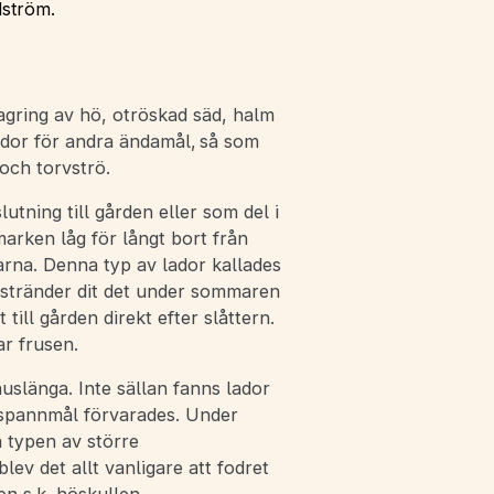
dström.
gring av hö, otröskad säd, halm
dor för andra ändamål, så som
 och torvströ.
tning till gården eller som del i
rken låg för långt bort från
arna. Denna typ av lador kallades
 stränder dit det under sommaren
till gården direkt efter slåttern.
r frusen.
uslänga. Inte sällan fanns lador
 spannmål förvarades. Under
a typen av större
lev det allt vanligare att fodret