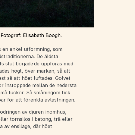
Fotograf: Elisabeth Boogh.
s en enkel utformning, som
dstraditionerna. De äldsta
ts slut började de uppföras med
des högt, över marken, så att
st så att höet luftades. Golvet
nor instoppade mellan de nedersta
små luckor. Så småningom fick
r för att förenkla avlastningen.
fodringen av djuren inomhus,
ler tornsilos i betong, trä eller
a av ensilage, där höet