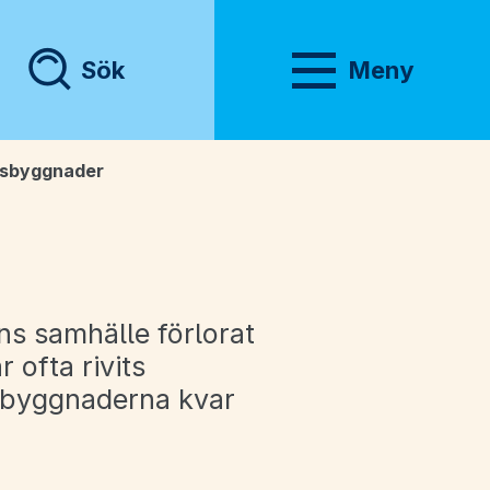
Sök
Meny
Visa meny
gsbyggnader
s samhälle förlorat
 ofta rivits
nns byggnaderna kvar