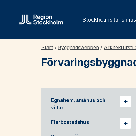
Gå direkt till innehåll
Stockholms läns mu
Start
/
Byggnadswebben
/
Arkitekturstil
Förvaringsbyggna
Egnahem, småhus och
Vis
villor
Flerbostadshus
Vis