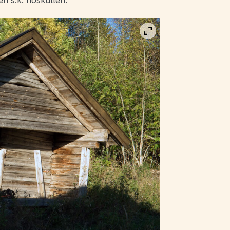
n s.k. höskullen.
Visa bild i fullskärm