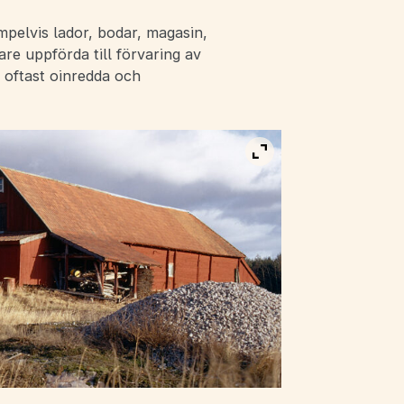
pelvis lador, bodar, magasin,
re uppförda till förvaring av
 oftast oinredda och
Visa bild i fullskärm