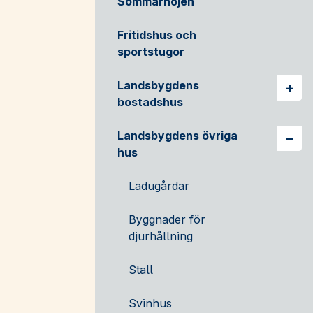
Sommarnöjen
Fritidshus och
sportstugor
Landsbygdens
Vis
bostadshus
Landsbygdens övriga
Vis
hus
Ladugårdar
Byggnader för
djurhållning
Stall
Svinhus