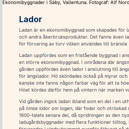
Ekonomibyggnader i Säby, Vallentuna. Fotograf: Alf Nor
Lador
Ladan är en ekonomibyggnad som skapades för la
och andra åkerbruksprodukter. Det fanns även la
för förvaring av torv vilken användes till bränsle
Ladan uppfördes som en fristående byggnad i anslu
en större ekonomibyggnad. I områdena där ängsma
gården uppfördes även lador i anslutning till äng
för ängslador. Hö skördades också på myrar och
kanske inte fanns någon farbar väg för att ta höet 
Höet kördes därför hem på vintern när marken va
Vid gården ingick ladan ibland som en del i en uth
på ömse sidor om logen, där foder och otröskad
1800-talets senare del, då spridningen av den ny
ladugårdsbyggnader med flera funktioner tilltog, b