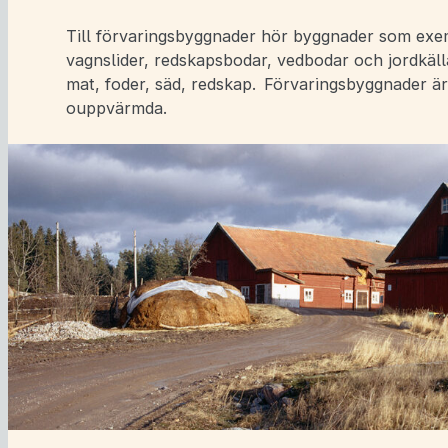
Till förvaringsbyggnader hör byggnader som exem
vagnslider, redskapsbodar, vedbodar och jordkälla
mat, foder, säd, redskap. Förvaringsbyggnader är
ouppvärmda.
a undersidor för Landsbygdens bostadshus
a undersidor för Landsbygdens övriga hus