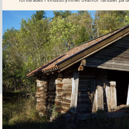
förvarades i vindsutrymmet ovanför fähuset på de