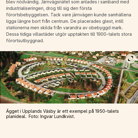
blev nödvändig. Järnvägsnätet som anlades i samband med
industrialiseringen, drog till sig den första
förortsbebyggelsen. Tack vare järnvägen kunde samhällena
ligga längre bort från centrum. De placerades glest, intill
stationerna men skilda från varandra av obebyggd mark.
Dessa tidiga villastäder utgör upptakten till 1900-talets stora
förortsutbyggnad.
Vis
Ägget i Upplands Väsby är ett exempel på 1950-talets
planideal. Foto: Ingvar Lundkvist.