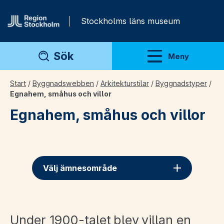
Gå direkt till innehåll
Stockholms läns museum
Sök
Meny
Visa meny
Start
/
Byggnadswebben
/
Arkitekturstilar
/
Byggnadstyper
/
Egnahem, småhus och villor
Egnahem, småhus och villor
Välj ämnesområde
Under 1900-talet blev villan en