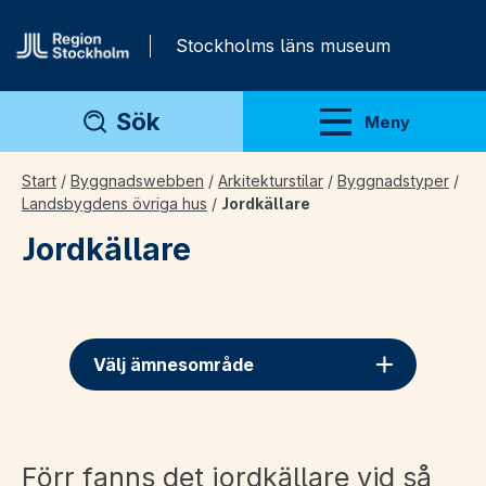
Gå direkt till innehåll
Stockholms läns museum
Sök
Meny
Visa meny
Start
/
Byggnadswebben
/
Arkitekturstilar
/
Byggnadstyper
/
Landsbygdens övriga hus
/
Jordkällare
Jordkällare
Välj ämnesområde
Förr fanns det jordkällare vid så