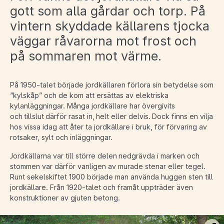
gott som alla gårdar och torp. På
vintern skyddade källarens tjocka
väggar råvarorna mot frost och
på sommaren mot värme.
På 1950-talet började jordkällaren förlora sin betydelse som
“kylskåp” och de kom att ersättas av elektriska
kylanläggningar. Många jordkällare har övergivits
och tillslut därför rasat in, helt eller delvis. Dock finns en vilja
hos vissa idag att åter ta jordkällare i bruk, för förvaring av
rotsaker, sylt och inläggningar.
Jordkällarna var till större delen nedgrävda i marken och
stommen var därför vanligen av murade stenar eller tegel.
Runt sekelskiftet 1900 började man använda huggen sten till
jordkällare. Från 1920-talet och framåt uppträder även
konstruktioner av gjuten betong.