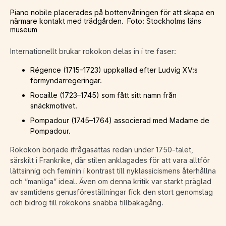
Piano nobile placerades på bottenvåningen för att skapa en
närmare kontakt med trädgården. Foto: Stockholms läns
museum
Internationellt brukar rokokon delas in i tre faser:
Régence (1715–1723) uppkallad efter Ludvig XV:s
förmyndarregeringar.
Rocaille (1723–1745) som fått sitt namn från
snäckmotivet.
Pompadour (1745–1764) associerad med Madame de
Pompadour.
Rokokon började ifrågasättas redan under 1750-talet,
särskilt i Frankrike, där stilen anklagades för att vara alltför
lättsinnig och feminin i kontrast till nyklassicismens återhållna
och ”manliga” ideal. Även om denna kritik var starkt präglad
av samtidens genusföreställningar fick den stort genomslag
och bidrog till rokokons snabba tillbakagång.