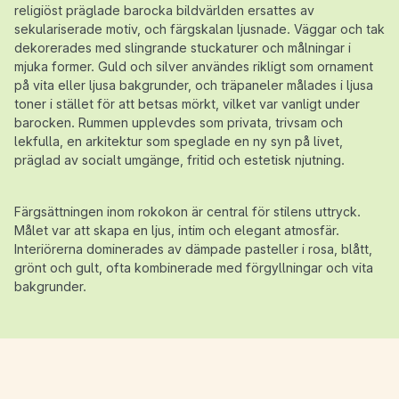
religiöst präglade barocka bildvärlden ersattes av
sekulariserade motiv, och färgskalan ljusnade.
Väggar och tak
dekorerades med slingrande stuckaturer och målningar i
mjuka former
. Guld och silver användes rikligt som ornament
på vita eller ljusa bakgrunder, och
träpaneler målades i ljusa
toner
i stället för att betsas mörkt, vilket var vanligt under
barocken. Rummen upplevdes som privata, trivsam och
lekfulla, en arkitektur som speglade en ny syn på livet,
präglad av socialt umgänge, fritid och estetisk njutning.
Färgsättningen inom rokokon är central för stilens uttryck.
Målet var att skapa en ljus, intim och elegant atmosfär.
Interiörerna dominerades av dämpade pasteller i rosa, blått,
grönt och gult, ofta kombinerade med förgyllningar och vita
bakgrunder.