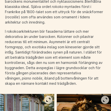
barockens monumentalitet och nyklassicismens återhållna
klassiska ideal. Själva ordet
rokoko
myntades först i
Frankrike på 1800-talet som ett uttryck för de snäckformer
(
rocaille
) som ofta användes som ornament i tidens
arkitektur och inredning.
I rokokoarkitekturen blir fasaderna lättare och mer
dekorativa än under barocken. Kolonner och pilastrar
reduceras till ett minimum. Asymmetri är ett centralt
formgrepp, och exotiska inslag som kineserier gjorde sitt
intåg. Samtidigt förändrades synen på naturen. I stället för
att betrakta trädgården som ett element som måste
kontrolleras, sågs den nu som en harmonisk förlängning av
byggnaden. Detta avspeglas i lägre grundsocklar och för
första gången placerades den representativa
våningen,
piano nobile
, ibland på bottenvåningen för att
skapa en närmare kontakt med trädgården.
Visa bild i fullskärm
Vis