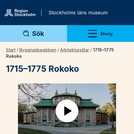
Gå direkt till innehåll
Stockholms läns museum
Sök
Meny
Visa meny
Start
/
Byggnadswebben
/
Arkitekturstilar
/
1715–1775
Rokoko
1715–1775 Rokoko
Play