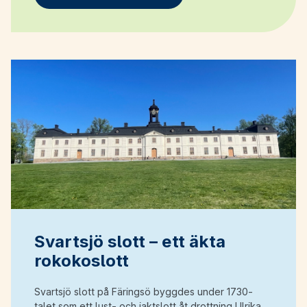
Svartsjö slott – ett äkta
rokokoslott
Svartsjö slott på Färingsö byggdes under 1730-
talet som ett lust- och jaktslott åt drottning Ulrika