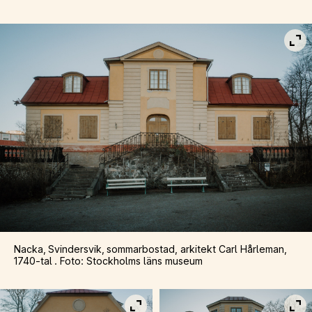
Vis
Nacka, Svindersvik, sommarbostad, arkitekt Carl Hårleman,
1740-tal . Foto: Stockholms läns museum
Visa bild i fullskärm
Vis