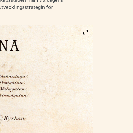
skapsstaden fram till dagens
tvecklingsstrategin för
Visa bild i fullskärm