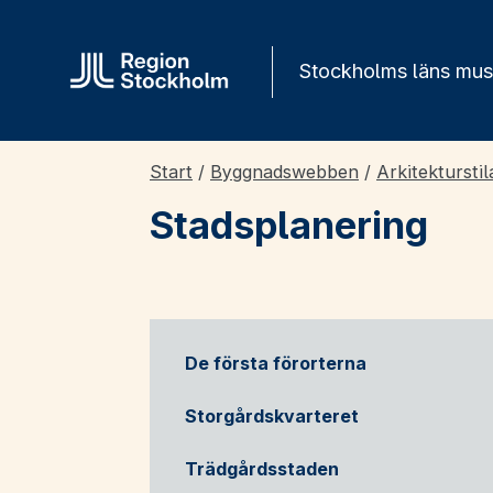
Gå direkt till innehåll
Stockholms läns mu
Start
/
Byggnadswebben
/
Arkitekturstil
Stadsplanering
De första förorterna
Storgårdskvarteret
Trädgårdsstaden