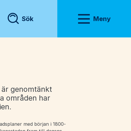
Sök
Meny
Visa meny
r är genomtänkt
ra områden har
ien.
stadsplaner med början i 1800-