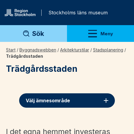
Gå direkt till innehåll
Stockholms läns museum
Sök
Meny
Visa meny
Start
/
Byggnadswebben
/
Arkitekturstilar
/
Stadsplanering
/
Trädgårdsstaden
Trädgårdsstaden
Välj ämnesområde
I det egna hemmet investeras