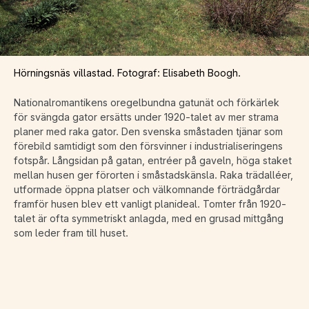
Hörningsnäs villastad. Fotograf: Elisabeth Boogh.
Nationalromantikens oregelbundna gatunät och förkärlek
för svängda gator ersätts under 1920-talet av mer strama
planer med raka gator. Den svenska småstaden tjänar som
förebild samtidigt som den försvinner i industrialiseringens
fotspår. Långsidan på gatan, entréer på gaveln, höga staket
mellan husen ger förorten i småstadskänsla. Raka trädalléer,
utformade öppna platser och välkomnande förträdgårdar
framför husen blev ett vanligt planideal. Tomter från 1920-
talet är ofta symmetriskt anlagda, med en grusad mittgång
som leder fram till huset.