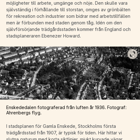
möjligheter till arbete, umgänge och nöje. Den skulle vara
självständig i förhållande till storstan, omges av grönbälten
för rekreation och industrier som bidrar med arbetstillfällen
men är förbunden med staden genom tåg. Idén om den
självförsörjande trädgårdsstaden kommer från England och
stadsplaneraren Ebenezer Howard.
Vis
Enskededalen fotograferad från luften år 1936. Fotograf:
Ahrenbergs flyg.
I stadsplanen för Gamla Enskede, Stockholms första
trädgårdsstad från 1907, är typisk för tiden. Här hittar vi
slutna gaturum med korta siktlinjer, mjukt kurvade vägar,