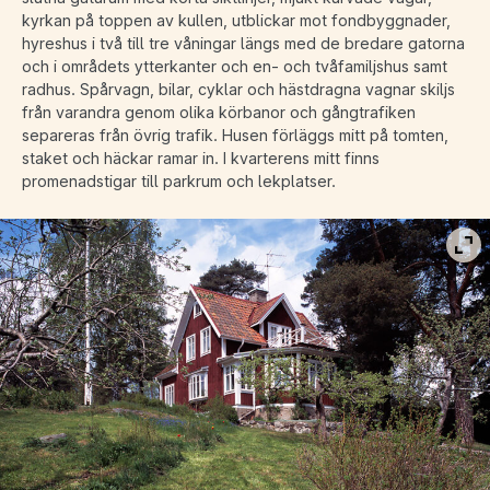
kyrkan på toppen av kullen, utblickar mot fondbyggnader,
hyreshus i två till tre våningar längs med de bredare gatorna
och i områdets ytterkanter och en- och tvåfamiljshus samt
radhus. Spårvagn, bilar, cyklar och hästdragna vagnar skiljs
från varandra genom olika körbanor och gångtrafiken
separeras från övrig trafik. Husen förläggs mitt på tomten,
staket och häckar ramar in. I kvarterens mitt finns
promenadstigar till parkrum och lekplatser.
Vis