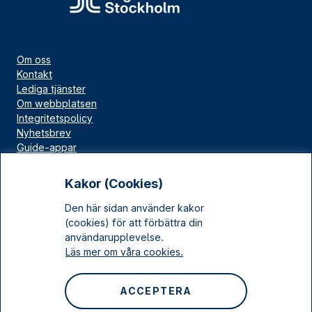
Om oss
Kontakt
Lediga tjänster
Om webbplatsen
Integritetspolicy
Nyhetsbrev
Guide-appar
Bloggar
Press
Kakor (Cookies)
Länskällan
Den här sidan använder kakor
Kulturarv Stockholm
(cookies) för att förbättra din
Sociala medier
användarupplevelse.
Läs mer om våra cookies.
Facebook
Instagram
ACCEPTERA
LinkedIn