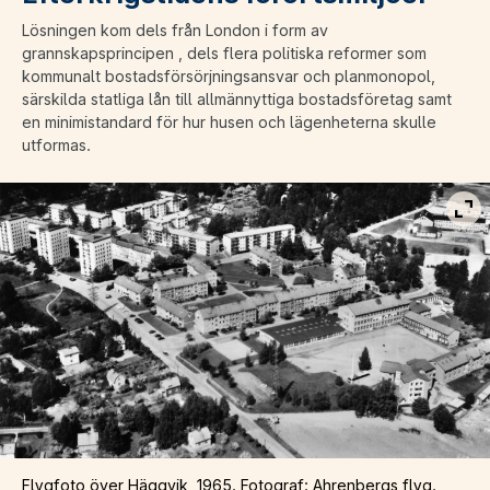
Lösningen kom dels från London i form av
grannskapsprincipen , dels flera politiska reformer som
kommunalt bostadsförsörjningsansvar och planmonopol,
särskilda statliga lån till allmännyttiga bostadsföretag samt
en minimistandard för hur husen och lägenheterna skulle
utformas.
Vis
Flygfoto över Häggvik, 1965. Fotograf: Ahrenbergs flyg.