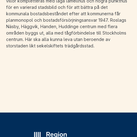
villor kompletteras med låga lamellhus och högra punkthus
för en varierad stadsbild och för att bättra på det
kommunala bostadsbeståndet efter att kommunerna får
planmonopol och bostadsförsörjningsansvar 1947. Roslags
Näsby, Häggvik, Handen, Huddinge centrum med flera
områden byggs ut, alla med tågförbindelse till Stockholms
centrum. Här ska alla kunna leva utan beroende av
storstaden likt sekelskiftets trädgårdsstad.