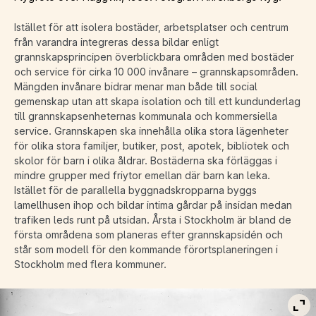
Istället för att isolera bostäder, arbetsplatser och centrum
från varandra integreras dessa bildar enligt
grannskapsprincipen överblickbara områden med bostäder
och service för cirka 10 000 invånare – grannskapsområden.
Mängden invånare bidrar menar man både till social
gemenskap utan att skapa isolation och till ett kundunderlag
till grannskapsenheternas kommunala och kommersiella
service. Grannskapen ska innehålla olika stora lägenheter
för olika stora familjer, butiker, post, apotek, bibliotek och
skolor för barn i olika åldrar. Bostäderna ska förläggas i
mindre grupper med friytor emellan där barn kan leka.
Istället för de parallella byggnadskropparna byggs
lamellhusen ihop och bildar intima gårdar på insidan medan
trafiken leds runt på utsidan. Årsta i Stockholm är bland de
första områdena som planeras efter grannskapsidén och
står som modell för den kommande förortsplaneringen i
Stockholm med flera kommuner.
Vis