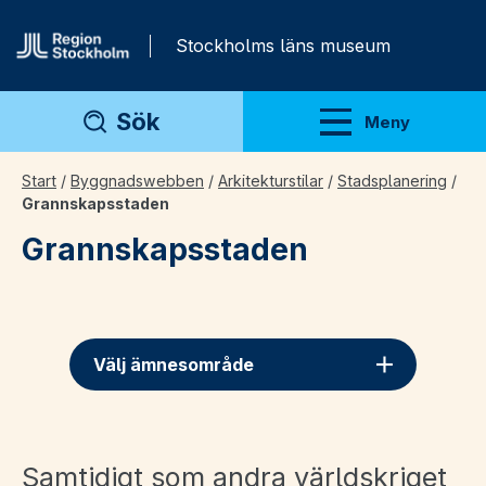
Gå direkt till innehåll
Stockholms läns museum
Sök
Meny
Visa meny
Start
/
Byggnadswebben
/
Arkitekturstilar
/
Stadsplanering
/
Grannskapsstaden
Grannskapsstaden
Välj ämnesområde
Samtidigt som andra världskriget