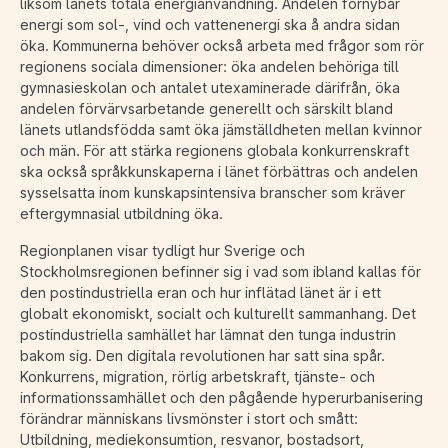
liksom länets totala energianvändning. Andelen förnybar
energi som sol-, vind och vattenenergi ska å andra sidan
öka. Kommunerna behöver också arbeta med frågor som rör
regionens sociala dimensioner: öka andelen behöriga till
gymnasieskolan och antalet utexaminerade därifrån, öka
andelen förvärvsarbetande generellt och särskilt bland
länets utlandsfödda samt öka jämställdheten mellan kvinnor
och män. För att stärka regionens globala konkurrenskraft
ska också språkkunskaperna i länet förbättras och andelen
sysselsatta inom kunskapsintensiva branscher som kräver
eftergymnasial utbildning öka.
Regionplanen visar tydligt hur Sverige och
Stockholmsregionen befinner sig i vad som ibland kallas för
den postindustriella eran och hur inflätad länet är i ett
globalt ekonomiskt, socialt och kulturellt sammanhang. Det
postindustriella samhället har lämnat den tunga industrin
bakom sig. Den digitala revolutionen har satt sina spår.
Konkurrens, migration, rörlig arbetskraft, tjänste- och
informationssamhället och den pågående hyperurbanisering
förändrar människans livsmönster i stort och smått:
Utbildning, mediekonsumtion, resvanor, bostadsort,