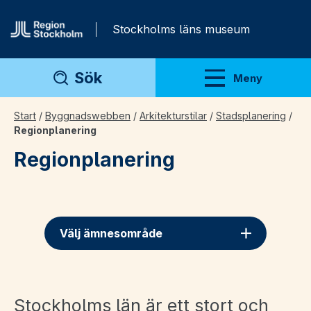
Gå direkt till innehåll
Stockholms läns museum
Sök
Meny
Visa meny
Start
/
Byggnadswebben
/
Arkitekturstilar
/
Stadsplanering
/
Regionplanering
Regionplanering
Välj ämnesområde
Stockholms län är ett stort och