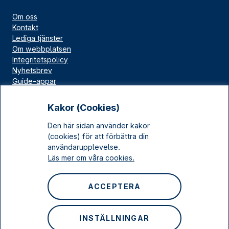
Om oss
Kontakt
Lediga tjänster
Om webbplatsen
Integritetspolicy
Nyhetsbrev
Guide-appar
Bloggar
Press
Kakor (Cookies)
Länskällan
Den här sidan använder kakor
Kulturarv Stockholm
(cookies) för att förbättra din
Sociala medier
användarupplevelse.
Läs mer om våra cookies.
Facebook
Instagram
ACCEPTERA
LinkedIn
YouTube
INSTÄLLNINGAR