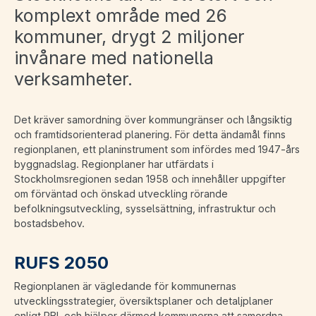
komplext område med 26
kommuner, drygt 2 miljoner
invånare med nationella
verksamheter.
Det kräver samordning över kommungränser och långsiktig
och framtidsorienterad planering. För detta ändamål finns
regionplanen, ett planinstrument som infördes med 1947-års
byggnadslag. Regionplaner har utfärdats i
Stockholmsregionen sedan 1958 och innehåller uppgifter
om förväntad och önskad utveckling rörande
befolkningsutveckling, sysselsättning, infrastruktur och
bostadsbehov.
RUFS 2050
Regionplanen är vägledande för kommunernas
utvecklingsstrategier, översiktsplaner och detaljplaner
enligt PBL och hjälper därmed kommunerna att samordna