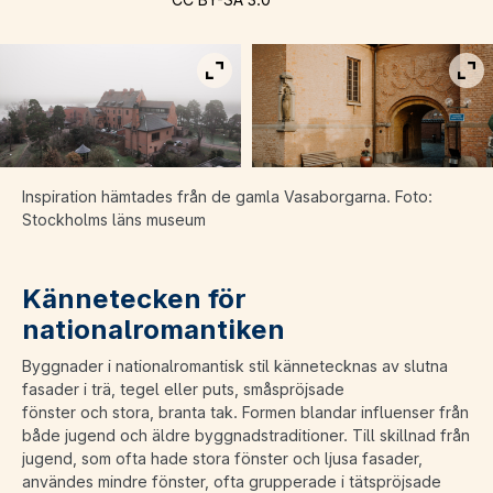
Visa bild i fullskärm
Vis
Inspiration hämtades från de gamla Vasaborgarn
a
.
Foto:
Stockholms läns museum
Kännetecken för
nationalromantiken
Byggnader i nationalromantisk stil kännetecknas av slutna
fasader i trä, tegel eller puts, småspröjsade
fönster och stora, branta tak. Formen blandar influenser från
både jugend och äldre byggnadstraditioner. Till skillnad från
jugend, som ofta hade stora fönster och ljusa fasader,
användes mindre fönster, ofta grupperade i tätspröjsade