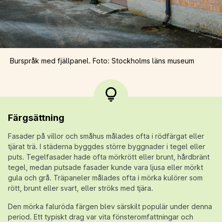
Burspråk med fjällpanel. Foto: Stockholms läns museum
Färgsättning
Fasader på villor och småhus målades ofta i rödfärgat eller
tjärat trä. I städerna byggdes större byggnader i tegel eller
puts. Tegelfasader hade ofta mörkrött eller brunt, hårdbränt
tegel, medan putsade fasader kunde vara ljusa eller mörkt
gula och grå. Träpaneler målades ofta i mörka kulörer som
rött, brunt eller svart, eller ströks med tjära.
Den mörka faluröda färgen blev särskilt populär under denna
period. Ett typiskt drag var vita fönsteromfattningar och