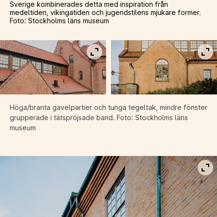
Sverige kombinerades detta med inspiration från
medeltiden, vikingatiden och jugendstilens mjukare former.
Foto: Stockholms läns museum
Visa bild i fullskärm
Vis
Höga/branta gavelpartier och tunga tegeltak,
mindre fönster
grupperade i tätspröjsade band. Foto: Stockholms läns
museum
Vis