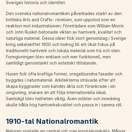
Sveriges historia och identitet.
Den svenska nationalromantiken påverkades starkt av den
brittiska Arts and Crafts- rörelsen, som uppstod som en
reaktion mot industrialismen. Företrädare som William Morris
och John Ruskin betonade vikten av hantverk, kvalitet och
naturliga material. Dessa idéer fick stort genomslag i Sverige
kring sekelskiftet 1900 och bidrog till ett ökat fokus på
traditionellt hantverk och lokala material som trä och sten.
Formgivningen blev enklare och mer funktionell, men
samtidigt genomtänkt och estetiskt tilltalande.
Husen fick ofta kraftiga former, oregelbundna fasader och
byggdes i naturmaterial. Arkitekterna strävade efter att
skapa byggnader som kändes äkta och förankrade i sin
omgivning, snarare än att följa internationella ideal.
Samtidigt blev helheten viktig. Även möbler och inredning
skulle hålla hög hantverkskvalitet och passa in i samma stil.
1910-tal Nationalromantik
Naturen spelade en central roll som inspirationskälla. Många