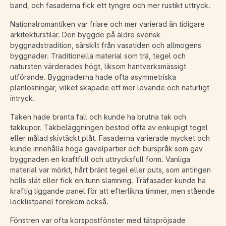
band, och fasaderna fick ett tyngre och mer rustikt uttryck.
Nationalromantiken var friare och mer varierad än tidigare
arkitekturstilar. Den byggde på äldre svensk
byggnadstradition, särskilt från vasatiden och allmogens
byggnader. Traditionella material som trä, tegel och
natursten värderades högt, liksom hantverksmässigt
utförande. Byggnaderna hade ofta asymmetriska
planlösningar, vilket skapade ett mer levande och naturligt
intryck.
Taken hade branta fall och kunde ha brutna tak och
takkupor. Takbeläggningen bestod ofta av enkupigt tegel
eller målad skivtäckt plåt. Fasaderna varierade mycket och
kunde innehålla höga gavelpartier och burspråk som gav
byggnaden en kraftfull och uttrycksfull form. Vanliga
material var mörkt, hårt bränt tegel eller puts, som antingen
hölls slät eller fick en tunn slamning. Träfasader kunde ha
kraftig liggande panel för att efterlikna timmer, men stående
locklistpanel förekom också.
Fönstren var ofta korspostfönster med tätspröjsade