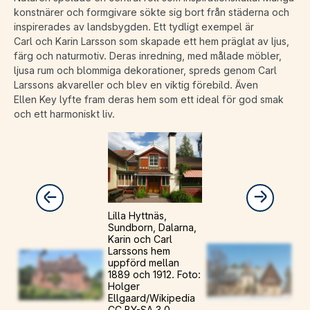
konstnärer och formgivare sökte sig bort från städerna och
inspirerades av landsbygden. Ett tydligt exempel är
Carl och Karin Larsson som skapade ett hem präglat av ljus,
färg och naturmotiv. Deras inredning, med målade möbler,
ljusa rum och blommiga dekorationer, spreds genom Carl
Larssons akvareller och blev en viktig förebild. Även
Ellen Key lyfte fram deras hem som ett ideal för god smak
och ett harmoniskt liv.
Lilla Hyttnäs,
Sundborn, Dalarna,
Karin och Carl
Larssons hem
uppförd mellan
1889 och 1912. Foto:
Holger
Ellgaard/Wikipedia
CC BY-SA 3.0