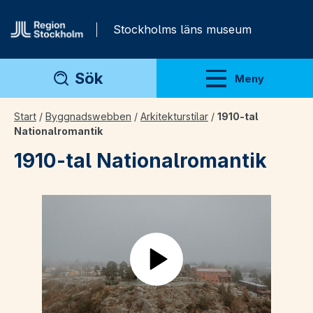
Gå direkt till innehåll
Stockholms läns museum
Sök
Meny
Visa meny
Start
/
Byggnadswebben
/
Arkitekturstilar
/
1910-tal
Nationalromantik
1910-tal Nationalromantik
Play