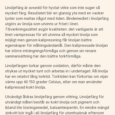
Linoljefärg är avsedd för hyvlat virke som inte suger så
mycket färg. Resultatet blir en glansig yta med en vacker
lyster som mattas något med tiden. Bindemedlet i linoljefärg
utgörs av linolja som utvinns ur fröet i linet.
Tillverkningssättet avgör kvaliteten: det vanligaste är att
linet varmpressas för att utvinna så mycket linolja som
möjligt men genom kallpressning får linoljan bättre
egenskaper för målningsändamål. Den kallpressade linoljan
har större inträngningsförmåga och genom sin renare
sammansättning har den bättre torkförmåga.
Linoljefärgen torkar genom oxidation, därför måste den
strykas ut mycket tunt och arbetas in i underlaget. Rå linolja
har en relativt lång torktid. Torktiden kan förkortas om oljan
värms upp till 150 grader Celsius, eller om man använder
kallpressad kokt linolja.
Utvändigt åldras linoljefärg genom vittring. Linoljefärg för
utvändigt måleri består av kokt linolja och pigment och
ibland lite lösningsmedel, balsamterpentin. En mindre mängd
zinkvitt bör ingå i all linoljefärg för utomhusbruk eftersom