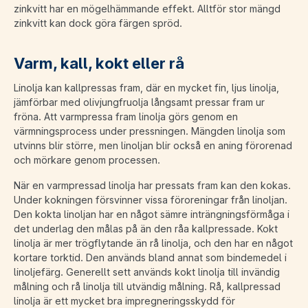
zinkvitt har en mögelhämmande effekt. Alltför stor mängd
zinkvitt kan dock göra färgen spröd.
Varm, kall, kokt eller rå
Linolja kan kallpressas fram, där en mycket fin, ljus linolja,
jämförbar med olivjungfruolja långsamt pressar fram ur
fröna. Att varmpressa fram linolja görs genom en
värmningsprocess under pressningen. Mängden linolja som
utvinns blir större, men linoljan blir också en aning förorenad
och mörkare genom processen.
När en varmpressad linolja har pressats fram kan den kokas.
Under kokningen försvinner vissa föroreningar från linoljan.
Den kokta linoljan har en något sämre inträngningsförmåga i
det underlag den målas på än den råa kallpressade. Kokt
linolja är mer trögflytande än rå linolja, och den har en något
kortare torktid. Den används bland annat som bindemedel i
linoljefärg. Generellt sett används kokt linolja till invändig
målning och rå linolja till utvändig målning. Rå, kallpressad
linolja är ett mycket bra impregneringsskydd för