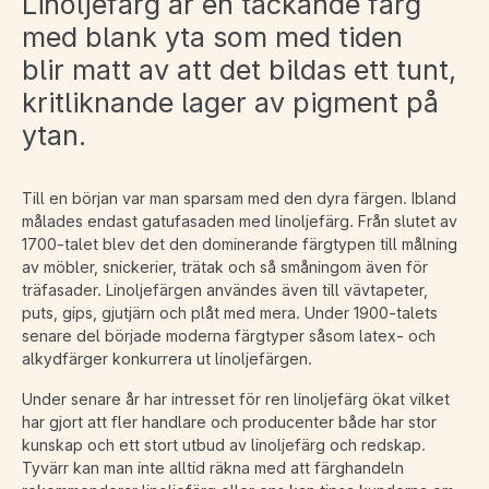
Linoljefärg är en täckande färg
med blank yta som med tiden
blir matt av att det bildas ett tunt,
kritliknande lager av pigment på
ytan.
Till en början var man sparsam med den dyra färgen. Ibland
målades endast gatufasaden med linoljefärg. Från slutet av
1700-talet blev det den dominerande färgtypen till målning
av möbler, snickerier, trätak och så småningom även för
träfasader. Linoljefärgen användes även till vävtapeter,
puts, gips, gjutjärn och plåt med mera. Under 1900-talets
senare del började moderna färgtyper såsom latex- och
alkydfärger konkurrera ut linoljefärgen.
Under senare år har intresset för ren linoljefärg ökat vilket
har gjort att fler handlare och producenter både har stor
kunskap och ett stort utbud av linoljefärg och redskap.
Tyvärr kan man inte alltid räkna med att färghandeln