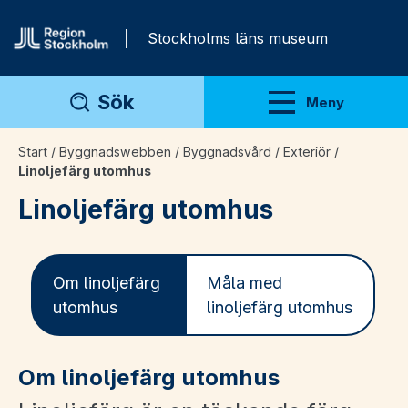
Gå direkt till innehåll
Stockholms läns museum
Sök
Meny
Visa meny
Start
/
Byggnadswebben
/
Byggnadsvård
/
Exteriör
/
Linoljefärg utomhus
Linoljefärg utomhus
Om linoljefärg
Måla med
utomhus
linoljefärg utomhus
Om linoljefärg utomhus