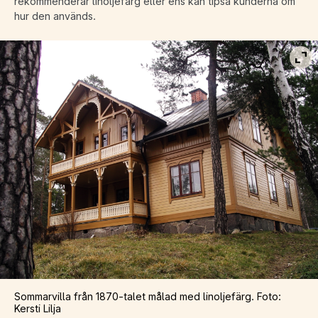
rekommenderar linoljefärg eller ens kan tipsa kunderna om
hur den används.
Vis
Sommarvilla från 1870-talet målad med linoljefärg. Foto:
Kersti Lilja