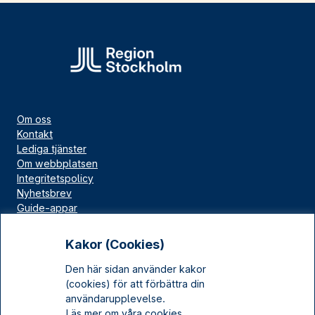
Om oss
Kontakt
Lediga tjänster
Om webbplatsen
Integritetspolicy
Nyhetsbrev
Guide-appar
Bloggar
Press
Kakor (Cookies)
Länskällan
Den här sidan använder kakor
Kulturarv Stockholm
(cookies) för att förbättra din
Sociala medier
användarupplevelse.
Läs mer om våra cookies.