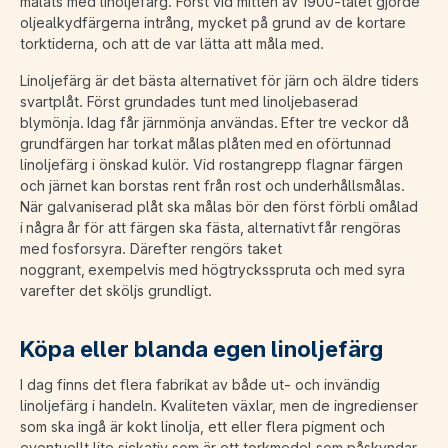
målats med linoljefärg. Först vid mitten av 1900-talet gjorde
oljealkydfärgerna intrång, mycket på grund av de kortare
torktiderna, och att de var lätta att måla med.
Linoljefärg är det bästa alternativet för järn och äldre tiders
svartplåt. Först grundades tunt med linoljebaserad
blymönja. Idag får järnmönja användas. Efter tre veckor då
grundfärgen har torkat målas plåten med en oförtunnad
linoljefärg i önskad kulör. Vid rostangrepp flagnar färgen
och järnet kan borstas rent från rost och underhållsmålas.
När galvaniserad plåt ska målas bör den först förbli omålad
i några år för att färgen ska fästa, alternativt får rengöras
med fosforsyra. Därefter rengörs taket
noggrant, exempelvis med högtrycksspruta och med syra
varefter det sköljs grundligt.
Köpa eller blanda egen linoljefärg
I dag finns det flera fabrikat av både ut- och invändig
linoljefärg i handeln. Kvaliteten växlar, men de ingredienser
som ska ingå är kokt linolja, ett eller flera pigment och
eventuellt lite sickativ som är ett torkmedel som påskyndar