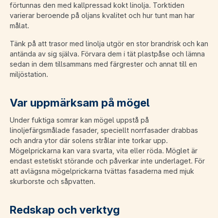
förtunnas den med kallpressad kokt linolja. Torktiden
varierar beroende på oljans kvalitet och hur tunt man har
målat.
Tänk på att trasor med linolja utgör en stor brandrisk och kan
antända av sig själva. Förvara dem i tät plastpåse och lämna
sedan in dem tillsammans med färgrester och annat till en
miljöstation.
Var uppmärksam på mögel
Under fuktiga somrar kan mögel uppstå på
linoljefärgsmålade fasader, speciellt norrfasader drabbas
och andra ytor där solens strålar inte torkar upp.
Mögelprickarna kan vara svarta, vita eller röda. Möglet är
endast estetiskt störande och påverkar inte underlaget. För
att avlägsna mögelprickarna tvättas fasaderna med mjuk
skurborste och såpvatten.
Redskap och verktyg