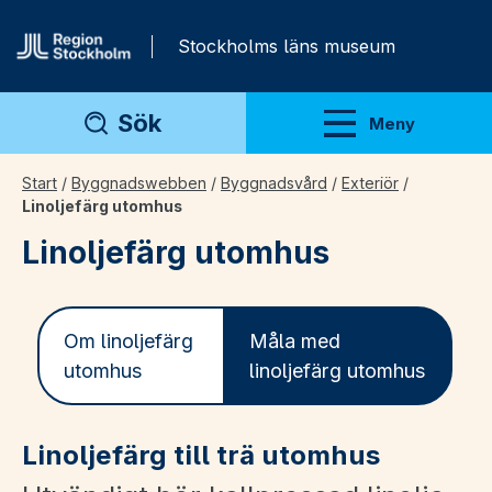
Gå direkt till innehåll
Stockholms läns museum
Sök
Meny
Visa meny
Start
/
Byggnadswebben
/
Byggnadsvård
/
Exteriör
/
Linoljefärg utomhus
Linoljefärg utomhus
Om linoljefärg
Måla med
utomhus
linoljefärg utomhus
Linoljefärg till trä utomhus