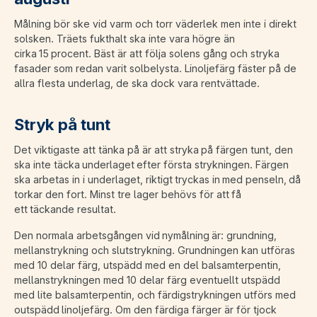
Målning bör ske vid varm och torr väderlek men inte i direkt
solsken. Träets fukthalt ska inte vara högre än
cirka 15 procent. Bäst är att följa solens gång och stryka
fasader som redan varit solbelysta. Linoljefärg fäster på de
allra flesta underlag, de ska dock vara rentvättade.
Stryk på tunt
Det viktigaste att tänka på är att stryka på färgen tunt, den
ska inte täcka underlaget efter första strykningen. Färgen
ska arbetas in i underlaget, riktigt tryckas in med penseln, då
torkar den fort. Minst tre lager behövs för att få
ett täckande resultat.
Den normala arbetsgången vid nymålning är: grundning,
mellanstrykning och slutstrykning. Grundningen kan utföras
med 10 delar färg, utspädd med en del balsamterpentin,
mellanstrykningen med 10 delar färg eventuellt utspädd
med lite balsamterpentin, och färdigstrykningen utförs med
outspädd linoljefärg. Om den färdiga färger är för tjock