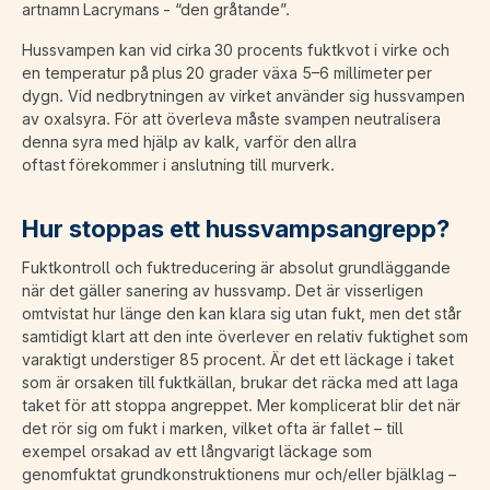
artnamn Lacrymans - “den gråtande”.
Hussvampen kan vid cirka 30 procents fuktkvot i virke och
en temperatur på plus 20 grader växa 5–6 millimeter per
dygn. Vid nedbrytningen av virket använder sig hussvampen
av oxalsyra. För att överleva måste svampen neutralisera
denna syra med hjälp av kalk, varför den allra
oftast förekommer i anslutning till murverk.
Hur stoppas ett hussvampsangrepp?
Fuktkontroll och fuktreducering är absolut grundläggande
när det gäller sanering av hussvamp. Det är visserligen
omtvistat hur länge den kan klara sig utan fukt, men det står
samtidigt klart att den inte överlever en relativ fuktighet som
varaktigt understiger 85 procent. Är det ett läckage i taket
som är orsaken till fuktkällan, brukar det räcka med att laga
taket för att stoppa angreppet. Mer komplicerat blir det när
det rör sig om fukt i marken, vilket ofta är fallet – till
exempel orsakad av ett långvarigt läckage som
genomfuktat grundkonstruktionens mur och/eller bjälklag –