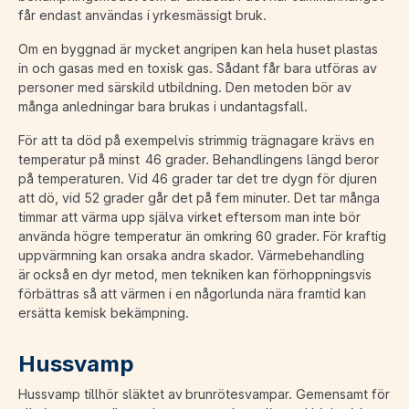
får endast användas i yrkesmässigt bruk.
Om en byggnad är mycket angripen kan hela huset plastas
in och gasas med en toxisk gas. Sådant får bara utföras av
personer med särskild utbildning. Den metoden bör av
många anledningar bara brukas i undantagsfall.
För att ta död på exempelvis strimmig trägnagare krävs en
temperatur på minst 46 grader. Behandlingens längd beror
på temperaturen. Vid 46 grader tar det tre dygn för djuren
att dö, vid 52 grader går det på fem minuter. Det tar många
timmar att värma upp själva virket eftersom man inte bör
använda högre temperatur än omkring 60 grader. För kraftig
uppvärmning kan orsaka andra skador. Värmebehandling
är också en dyr metod, men tekniken kan förhoppningsvis
förbättras så att värmen i en någorlunda nära framtid kan
ersätta kemisk bekämpning.
Hussvamp
Hussvamp tillhör släktet av brunrötesvampar. Gemensamt för