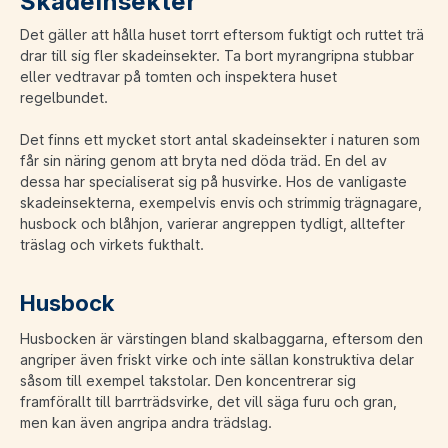
Skadeinsekter
Det gäller att hålla huset torrt eftersom fuktigt och ruttet trä
drar till sig fler skadeinsekter. Ta bort myrangripna stubbar
eller vedtravar på tomten och inspektera huset
regelbundet.
Det finns ett mycket stort antal skadeinsekter i naturen som
får sin näring genom att bryta ned döda träd. En del av
dessa har specialiserat sig på husvirke. Hos de vanligaste
skadeinsekterna, exempelvis envis och strimmig trägnagare,
husbock och blåhjon, varierar angreppen tydligt, alltefter
träslag och virkets fukthalt.
Husbock
Husbocken är värstingen bland skalbaggarna, eftersom den
angriper även friskt virke och inte sällan konstruktiva delar
såsom till exempel takstolar. Den koncentrerar sig
framförallt till barrträdsvirke, det vill säga furu och gran,
men kan även angripa andra trädslag.