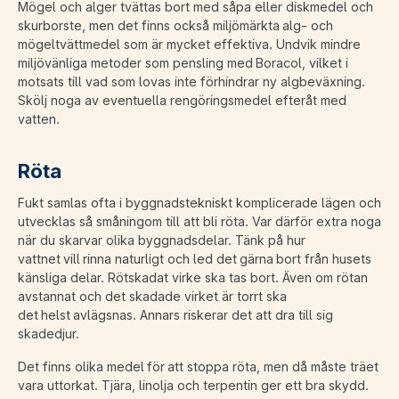
Mögel och alger tvättas bort med såpa eller diskmedel och
skurborste, men det finns också miljömärkta alg- och
mögeltvättmedel som är mycket effektiva. Undvik mindre
miljövänliga metoder som pensling med Boracol, vilket i
motsats till vad som lovas inte förhindrar ny algbeväxning.
Skölj noga av eventuella rengöringsmedel efteråt med
vatten.
Röta
Fukt samlas ofta i byggnadstekniskt komplicerade lägen och
utvecklas så småningom till att bli röta. Var därför extra noga
när du skarvar olika byggnadsdelar. Tänk på hur
vattnet vill rinna naturligt och led det gärna bort från husets
känsliga delar. Rötskadat virke ska tas bort. Även om rötan
avstannat och det skadade virket är torrt ska
det helst avlägsnas. Annars riskerar det att dra till sig
skadedjur.
Det finns olika medel för att stoppa röta, men då måste träet
vara uttorkat. Tjära, linolja och terpentin ger ett bra skydd.