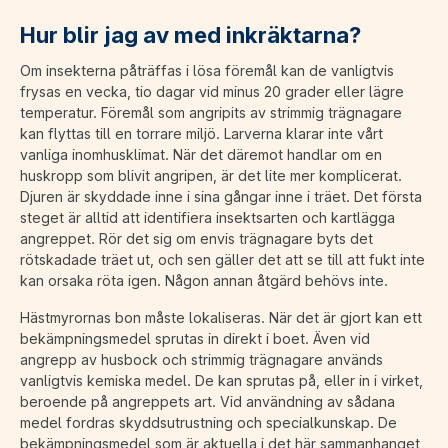
Hur blir jag av med inkräktarna?
Om insekterna påträffas i lösa föremål kan de vanligtvis
frysas en vecka, tio dagar vid minus 20 grader eller lägre
temperatur. Föremål som angripits av strimmig trägnagare
kan flyttas till en torrare miljö. Larverna klarar inte vårt
vanliga inomhusklimat. När det däremot handlar om en
huskropp som blivit angripen, är det lite mer komplicerat.
Djuren är skyddade inne i sina gångar inne i träet. Det första
steget är alltid att identifiera insektsarten och kartlägga
angreppet. Rör det sig om envis trägnagare byts det
rötskadade träet ut, och sen gäller det att se till att fukt inte
kan orsaka röta igen. Någon annan åtgärd behövs inte.
Hästmyrornas bon måste lokaliseras. När det är gjort kan ett
bekämpningsmedel sprutas in direkt i boet. Även vid
angrepp av husbock och strimmig trägnagare används
vanligtvis kemiska medel. De kan sprutas på, eller in i virket,
beroende på angreppets art. Vid användning av sådana
medel fordras skyddsutrustning och specialkunskap. De
bekämpningsmedel som är aktuella i det här sammanhanget