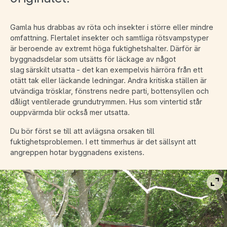
Gamla hus drabbas av röta och insekter i större eller mindre
omfattning. Flertalet insekter och samtliga rötsvampstyper
är beroende av extremt höga fuktighetshalter. Därför är
byggnadsdelar som utsätts för läckage av något
slag särskilt utsatta - det kan exempelvis härröra från ett
otätt tak eller läckande ledningar. Andra kritiska ställen är
utvändiga trösklar, fönstrens nedre parti, bottensyllen och
dåligt ventilerade grundutrymmen. Hus som vintertid står
ouppvärmda blir också mer utsatta.
Du bör först se till att avlägsna orsaken till
fuktighetsproblemen. I ett timmerhus är det sällsynt att
angreppen hotar byggnadens existens.
Vis