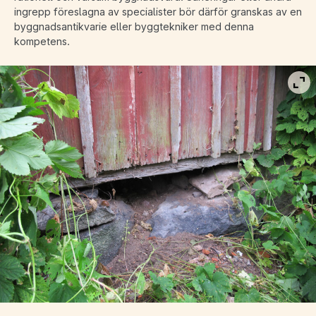
ingrepp föreslagna av specialister bör därför granskas av en
byggnadsantikvarie eller byggtekniker med denna
kompetens.
Vis