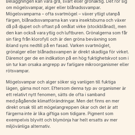
Beläggningen kan vara grå, svart eller grönaktig. Det rör sig
om mögelsvampar, alger eller blånadssvampar.
Mögelsvamparna – ofta svartmögel – växer ytligt utanpå
färgen, blånadssvamparna kan vara insektsburna och växer
då på djupet och oftast på omålat virke (stockblånad), men
den kan också vara ytlig och luftburen. Grönalgerna som får
sin färg från klorofyll och är den gröna beväxning som
ibland syns nedtill på en fasad. Varken svartmöglet,
grönalger eller blånadssvampen är direkt skadliga för virket.
Däremot ger de en indikation på en hög fuktighetskvot som i
sin tur kan orsaka angrepp av farligare mikroorganismer eller
rötsvampar.
Mögelsvampar och alger söker sig vanligen till fuktiga
lägen, gärna mot norr. Eftersom denna typ av organismer är
ett relativt nytt fenomen, sätts de ofta i samband
med pågående klimatförändringar. Men det finns en mer
direkt orsak till att mögelangreppen ökar och det är att
färgerna inte är lika giftiga som tidigare. Pigment som
exempelvis blyvitt och blymönja har helt ersatts av mer
miljövänliga alternativ.