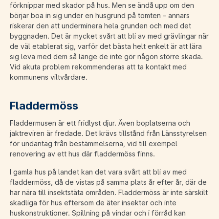
förknippar med skador på hus. Men se ändå upp om den
börjar boa in sig under en husgrund på tomten – annars
riskerar den att underminera hela grunden och med det
byggnaden. Det är mycket svårt att bli av med grävlingar när
de väl etablerat sig, varför det bästa helt enkelt är att lära
sig leva med dem så länge de inte gör någon större skada.
Vid akuta problem rekommenderas att ta kontakt med
kommunens viltvårdare.
Fladderm
öss
Fladdermusen är ett fridlyst djur. Även boplatserna och
jaktreviren är fredade. Det krävs tillstånd från Länsstyrelsen
för undantag från bestämmelserna, vid till exempel
renovering av ett hus där fladdermöss finns.
I gamla hus på landet kan det vara svårt att bli av med
fladdermöss, då de vistas på samma plats år efter år, där de
har nära till insektstäta områden. Fladdermöss är inte särskilt
skadliga för hus eftersom de äter insekter och inte
huskonstruktioner. Spillning på vindar och i förråd kan