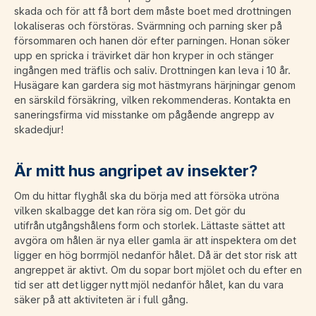
skada och för att få bort dem måste boet med drottningen
lokaliseras och förstöras. Svärmning och parning sker på
försommaren och hanen dör efter parningen. Honan söker
upp en spricka i trävirket där hon kryper in och stänger
ingången med träflis och saliv. Drottningen kan leva i 10 år.
Husägare kan gardera sig mot hästmyrans härjningar genom
en särskild försäkring, vilken rekommenderas. Kontakta en
saneringsfirma vid misstanke om pågående angrepp av
skadedjur!
Är mitt hus angripet av insekter?
Om du hittar flyghål ska du börja med att försöka utröna
vilken skalbagge det kan röra sig om. Det gör du
utifrån utgångshålens form och storlek. Lättaste sättet att
avgöra om hålen är nya eller gamla är att inspektera om det
ligger en hög borrmjöl nedanför hålet. Då är det stor risk att
angreppet är aktivt. Om du sopar bort mjölet och du efter en
tid ser att det ligger nytt mjöl nedanför hålet, kan du vara
säker på att aktiviteten är i full gång.