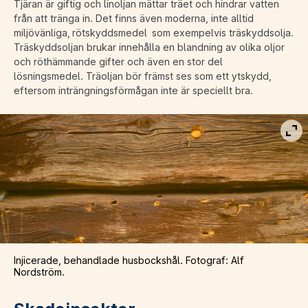
Tjäran är giftig och linoljan mättar träet och hindrar vatten
från att tränga in. Det finns även moderna, inte alltid
miljövänliga, rötskyddsmedel som exempelvis träskyddsolja.
Träskyddsoljan brukar innehålla en blandning av olika oljor
och röthämmande gifter och även en stor del
lösningsmedel. Träoljan bör främst ses som ett ytskydd,
eftersom inträngningsförmågan inte är speciellt bra.
Vis
Injicerade, behandlade husbockshål. Fotograf: Alf
Nordström.