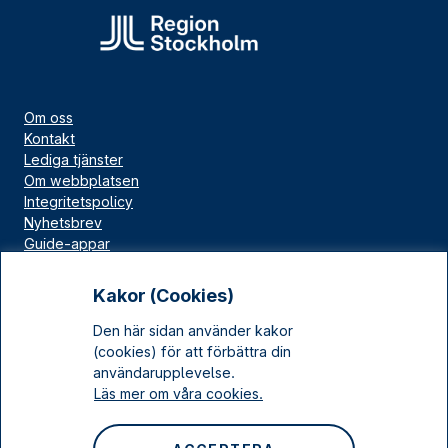
Om oss
Kontakt
Lediga tjänster
Om webbplatsen
Integritetspolicy
Nyhetsbrev
Guide-appar
Bloggar
Press
Kakor (Cookies)
Länskällan
Den här sidan använder kakor
Kulturarv Stockholm
(cookies) för att förbättra din
Sociala medier
användarupplevelse.
Läs mer om våra cookies.
Facebook
Instagram