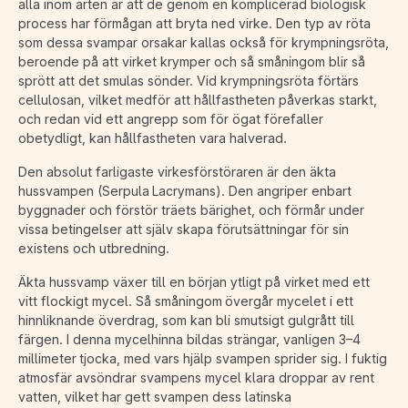
alla inom arten är att de genom en komplicerad biologisk
process har förmågan att bryta ned virke. Den typ av röta
som dessa svampar orsakar kallas också för krympningsröta,
beroende på att virket krymper och så småningom blir så
sprött att det smulas sönder. Vid krympningsröta förtärs
cellulosan, vilket medför att hållfastheten påverkas starkt,
och redan vid ett angrepp som för ögat förefaller
obetydligt, kan hållfastheten vara halverad.
Den absolut farligaste virkesförstöraren är den äkta
hussvampen (Serpula Lacrymans). Den angriper enbart
byggnader och förstör träets bärighet, och förmår under
vissa betingelser att själv skapa förutsättningar för sin
existens och utbredning.
Äkta hussvamp växer till en början ytligt på virket med ett
vitt flockigt mycel. Så småningom övergår mycelet i ett
hinnliknande överdrag, som kan bli smutsigt gulgrått till
färgen. I denna mycelhinna bildas strängar, vanligen 3–4
millimeter tjocka, med vars hjälp svampen sprider sig. I fuktig
atmosfär avsöndrar svampens mycel klara droppar av rent
vatten, vilket har gett svampen dess latinska