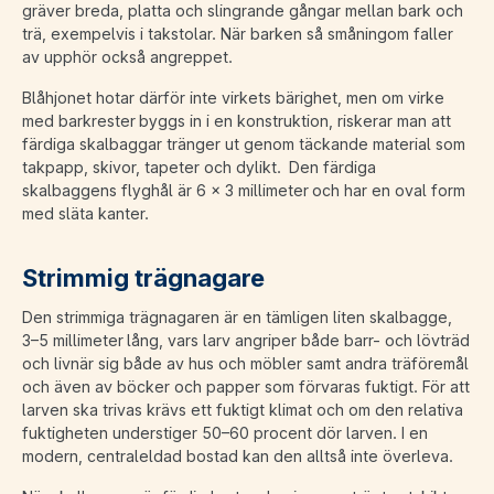
gräver breda, platta och slingrande gångar mellan bark och
trä, exempelvis i takstolar. När barken så småningom faller
av upphör också angreppet.
Blåhjonet hotar därför inte virkets bärighet, men om virke
med barkrester byggs in i en konstruktion, riskerar man att
färdiga skalbaggar tränger ut genom täckande material som
takpapp, skivor, tapeter och dylikt. Den färdiga
skalbaggens flyghål är 6 x 3 millimeter och har en oval form
med släta kanter.
Strimmig trägnagare
Den strimmiga trägnagaren är en tämligen liten skalbagge,
3–5 millimeter lång, vars larv angriper både barr- och lövträd
och livnär sig både av hus och möbler samt andra träföremål
och även av böcker och papper som förvaras fuktigt. För att
larven ska trivas krävs ett fuktigt klimat och om den relativa
fuktigheten understiger 50–60 procent dör larven. I en
modern, centraleldad bostad kan den alltså inte överleva.