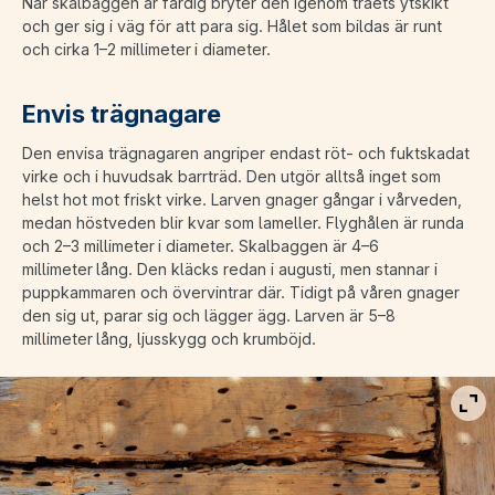
När skalbaggen är färdig bryter den igenom träets ytskikt
och ger sig i väg för att para sig. Hålet som bildas är runt
och cirka 1–2 millimeter i diameter.
Envis trägnagare
Den envisa trägnagaren angriper endast röt- och fuktskadat
virke och i huvudsak barrträd. Den utgör alltså inget som
helst hot mot friskt virke. Larven gnager gångar i vårveden,
medan höstveden blir kvar som lameller. Flyghålen är runda
och 2–3 millimeter i diameter. Skalbaggen är 4–6
millimeter lång. Den kläcks redan i augusti, men stannar i
puppkammaren och övervintrar där. Tidigt på våren gnager
den sig ut, parar sig och lägger ägg. Larven är 5–8
millimeter lång, ljusskygg och krumböjd.
Vis