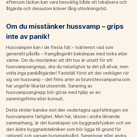
eftersom läckan kan vara besvärlig både att lokalisera och
åtgärda och dessutom kräver lång uttorkningstid.
Om du misstänker hussvamp – grips
inte av panik!
Hussvampen kan i de flesta fall – tvärtemot vad som
generellt påstås – framgångsrikt bekämpas med torka eller
värme. Om du misstänker att ditt hus är utsatt för ett
hussvampsangrepp, ska du naturligtvis ta det på allvar, men
vidta inga panikåtgärder! Fastställ först att det verkligen rör
sig om hussvamp – det finns arter av brunrötesvamparna som
har ungefär likartat utseende. Sanering av
hussvampsangrepp bör göras med hjälp av en
saneringsfirma eller konsult.
Detta strider kanske mot den vedertagna uppfattningen om
hussvampens farlighet. Men här, liksom i andra liknande
sammanhang, är det kunskapen om byggnadsfysiken och om
den äldre byggnadstekniken som bör ligga till grund för
rationell och varsam byggnadsvård. Saneringar eller andra