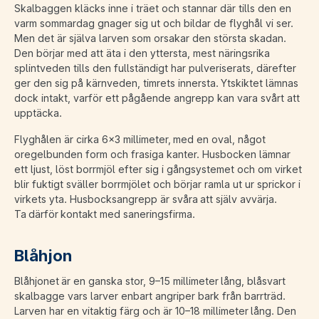
Skalbaggen kläcks inne i träet och stannar där tills den en
varm sommardag gnager sig ut och bildar de flyghål vi ser.
Men det är själva larven som orsakar den största skadan.
Den börjar med att äta i den yttersta, mest näringsrika
splintveden tills den fullständigt har pulveriserats, därefter
ger den sig på kärnveden, timrets innersta. Ytskiktet lämnas
dock intakt, varför ett pågående angrepp kan vara svårt att
upptäcka.
Flyghålen är cirka 6×3 millimeter, med en oval, något
oregelbunden form och frasiga kanter. Husbocken lämnar
ett ljust, löst borrmjöl efter sig i gångsystemet och om virket
blir fuktigt sväller borrmjölet och börjar ramla ut ur sprickor i
virkets yta. Husbocksangrepp är svåra att själv avvärja.
Ta därför kontakt med saneringsfirma.
Blåhjon
Blåhjonet är en ganska stor, 9–15 millimeter lång, blåsvart
skalbagge vars larver enbart angriper bark från barrträd.
Larven har en vitaktig färg och är 10–18 millimeter lång. Den