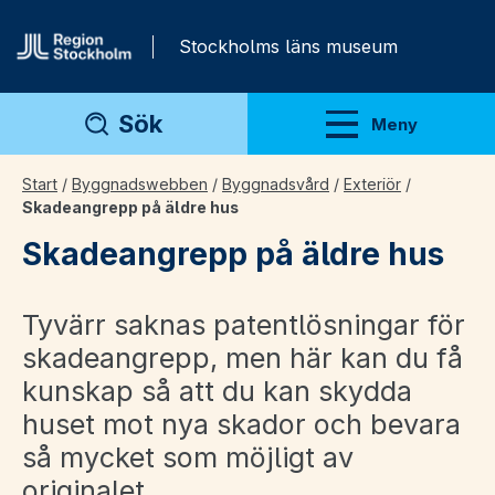
Gå direkt till innehåll
Stockholms läns museum
Sök
Meny
Visa meny
Start
/
Byggnadswebben
/
Byggnadsvård
/
Exteriör
/
Skadeangrepp på äldre hus
Skadeangrepp på äldre hus
Tyvärr saknas patentlösningar för
skadeangrepp, men här kan du få
kunskap så att du kan skydda
huset mot nya skador och bevara
så mycket som möjligt av
originalet.