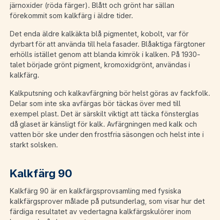
järnoxider (röda färger). Blått och grönt har sällan
förekommit som kalkfärg i äldre tider.
Det enda äldre kalkäkta blå pigmentet, kobolt, var för
dyrbart för att använda till hela fasader. Blåaktiga färgtoner
erhölls istället genom att blanda kimrök i kalken. På 1930-
talet började grönt pigment, kromoxidgrönt, användas i
kalkfärg.
Kalkputsning och kalkavfärgning bör helst göras av fackfolk.
Delar som inte ska avfärgas bör täckas över med till
exempel plast. Det är särskilt viktigt att täcka fönsterglas
då glaset är känsligt för kalk. Avfärgningen med kalk och
vatten bör ske under den frostfria säsongen och helst inte i
starkt solsken.
Kalkfärg 90
Kalkfärg 90 är en kalkfärgsprovsamling med fysiska
kalkfärgsprover målade på putsunderlag, som visar hur det
färdiga resultatet av vedertagna kalkfärgskulörer inom