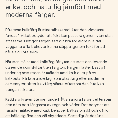
enkel och naturlig jämfört med
moderna färger.
Eftersom kalkfärg är mineralbaserad låter den väggarna
“andas”, vilket betyder att fukt kan passera genom ytan utan
att fastna. Det gör färgen särskilt bra för äldre hus där
väggarna ofta behöver kunna släppa igenom fukt för att
hålla sig i bra skick.
När man målar med kalkfärg får ytan ett matt och levande
utseende som skiftar lite i färgton. Färgen fäster bäst på
underlag som redan är målade med kalk eller på ny
kalkputs. På täta underlag, som plastfärg eller moderna
cementytor, sitter kalkfärg sämre eftersom den inte kan
tränga in lika bra.
Kalkfärg kräver lite mer underhåll än andra färger, eftersom
den nöts bort långsamt av regn och väder. Det betyder att
fasader målade med kalk behöver kalkas om då och då för
att hålla sig fina och väl skyddade. Samtidigt är det just