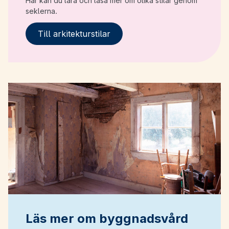
Här kan du lära och läsa mer om olika stilar genom
seklerna.
Till arkitekturstilar
Läs mer om byggnadsvård