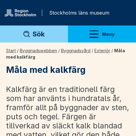
Gå direkt till innehåll
Stockholms läns museum
Sök
Meny
Visa meny
Start
/
Byggnadswebben
/
Byggnadsvård
/
Exteriör
/
Måla
med kalkfärg
Måla med kalkfärg
Kalkfärg är en traditionell färg
som har använts i hundratals år,
framför allt på byggnader av sten,
puts och tegel. Färgen är
tillverkad av släckt kalk blandad
med vatten, vilket gör den både