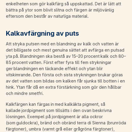
enkelheten som gör kalkfärg så uppskattad. Det är lätt att
bättra på ytor som blivit slitna och färgen är miljövänlig
eftersom den består av naturliga material.
Kalkavfärgning av puts
Att stryka putsen med en blandning av kalk och vatten är
det billigaste och mest genuina sättet att avfärga en putsad
yta på. Blandningen ska bestå av 15–20 procent kalk och 80–
85 procent vatten. Först efter fyra till fem strykningar
ger blandningen en täckande effekt och ytan blir
vitskimrande. Den första och sista strykningen brukar göras
av det vatten som bildas om kalken får sjunka till botten i en
hink. Ytan får då en extra förstärkning som gör den hållbar
och mindre smetfri.
Kalkfärgen kan färgas in med kalkäkta pigment, så
kallade jordpigment som tillsätts i den ovan beskrivna
lösningen. Exempel på jordpigment är alla ockror
(som guldockra), bränd och obränd terra di Sienna (brunröda
färgtoner), umbra (varmt grå eller grågröna färgtoner),