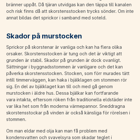
bränner uppåt. Då tjäran utvidgas kan den täppa till kanalen
och risk finns då att skorstensstocken trycks sönder. Om inte
annat bildas det sprickor i samband med soteld.
Skador på murstocken
Sprickor på skorstenar är vanliga och kan ha flera olika
orsaker. Skorstensstocken är tung och det är viktigt att
grunden är stabil. Skador på grunden är dock ovanligt.
Sättningar i byggnadsstommen är vanligare och det kan
påverka skorstensstocken. Stocken, som förr murades tätt
intill timmerväggen, kan haka i bjälklagen om stommen rör
sig. En del av bjälklaget kan till och med gå genom
murstocken i äldre hus. Dessa bjälkar kan fortfarande
vara intakta, eftersom röken från traditionella eldstäder inte
var lika het som från moderna värmepannor. Sneddragna
skorstensstockar på vinden är också känsliga för rörelsen i
stommen.
Om man eldar med olja kan man få problem med
kondensvatten och svavelsyra som skadar teglet i