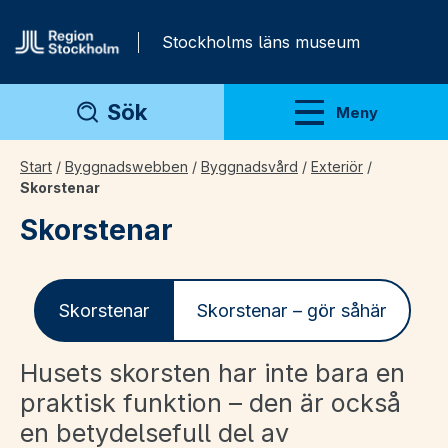
Gå direkt till innehåll
Stockholms läns museum
Sök
Meny
Visa meny
Start
/
Byggnadswebben
/
Byggnadsvård
/
Exteriör
/
Skorstenar
Skorstenar
Skorstenar
Skorstenar – gör såhär
Husets skorsten har inte bara en
praktisk funktion – den är också
en betydelsefull del av