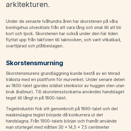
arkitekturen.
Under de senaste tvåhundra åren har skorstenen på våra
boningshus utvecklats från att vara lång och smal till att bli
kort och tjock. Skorstenen har också under den här tiden
flyttat upp från takfoten till taknocken, och varit vitkalkad,
svarttjärad och plåtbeslagen.
Skorstensmurning
Skorstensmurens grundläggning kunde bestå av en timrad
träkista med en plattform för murverket. Under senare delen
av 1800-talet gjordes istället stenkistor av huggen sten utan
bruk (kallmur). Till skorstensstockarna användes handslaget
tegel till långt in på 1800-talet.
Tegelindustrin fick sitt genombrott på 1890-talet och det
maskinslagna teglet började då konkurrera ut det
handslagna. Från 1900-talets början och framåt använde
man stortegel med måtten 30 x 14,5 x 7,5 centimeter