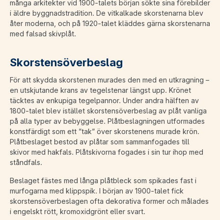
många arkitekter vid 1900-talets början sökte sina förebilder
i äldre byggnadstradition. De vitkalkade skorstenarna blev
åter moderna, och på 1920-talet kläddes gärna skorstenarna
med falsad skivplåt.
Skorstensöverbeslag
För att skydda skorstenen murades den med en utkragning –
en utskjutande krans av tegelstenar längst upp. Krönet
täcktes av enkupiga tegelpannor. Under andra hälften av
1800-talet blev istället skorstensöverbeslag av plåt vanliga
på alla typer av bebyggelse. Plåtbeslagningen utformades
konstfärdigt som ett ”tak” över skorstenens murade krön.
Plåtbeslaget bestod av plåtar som sammanfogades till
skivor med hakfals. Plåtskivorna fogades i sin tur ihop med
ståndfals.
Beslaget fästes med långa plåtbleck som spikades fast i
murfogarna med klippspik. I början av 1900-talet fick
skorstensöverbeslagen ofta dekorativa former och målades
i engelskt rött, kromoxidgrönt eller svart.