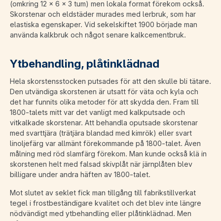
(omkring 12 x 6 x 3 tum) men lokala format förekom också.
Skorstenar och eldstäder murades med lerbruk, som har
elastiska egenskaper. Vid sekelskiftet 1900 började man
använda kalkbruk och något senare kalkcementbruk.
Ytbehandling, plåtinklädnad
Hela skorstensstocken putsades för att den skulle bli tätare.
Den utvändiga skorstenen är utsatt för väta och kyla och
det har funnits olika metoder för att skydda den. Fram till
1800-talets mitt var det vanligt med kalkputsade och
vitkalkade skorstenar. Att behandla oputsade skorstenar
med svarttjära (trätjära blandad med kimrök) eller svart
linoljefärg var allmänt förekommande på 1800-talet. Även
målning med röd slamfärg förekom. Man kunde också klä in
skorstenen helt med falsad skivplåt när järnplåten blev
billigare under andra häften av 1800-talet.
Mot slutet av seklet fick man tillgång till fabrikstillverkat
tegel i frostbeständigare kvalitet och det blev inte längre
nödvändigt med ytbehandling eller plåtinklädnad. Men