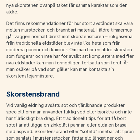
nya skorstenen ovanpå taket får samma karaktär som den
äldre.
Det finns rekommendationer för hur stort avståndet ska vara
mellan murstocken och brännbart material. I äldre timmerhus
går väggen normalt direkt mot skorstensmuren – rökgaserna
från traditionella eldstäder blev inte lika heta som från
moderna pannor och kaminer. Om man har en äldre skorsten
som fungerar och inte har för avsikt att komplettera med fler
nya eldstäder kan man förmodligen fortsätta som förut. Är
man osäker på vad som gäller kan man kontakta sin
skorstensfejarmästare.
Skorstensbrand
Vid vanlig eldning avsätts sot och tjärliknande produkter,
speciellt om man använder fuktig ved eller björkträ och inte
har tillräckligt bra drag. Ett traditionellt tips för att få bort
sotet är att lägga en zinkplåt i pannan eller elda en brasa
med aspved. Skorstensbrand eller “soteld” innebär att tjäran
som samlats i murstensstocken fattar eld längst ner och