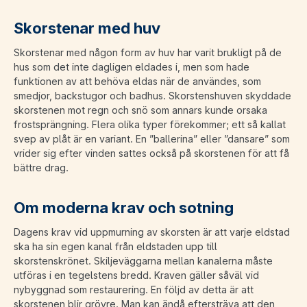
Skorstenar med huv
Skorstenar med någon form av huv har varit brukligt på de
hus som det inte dagligen eldades i, men som hade
funktionen av att behöva eldas när de användes, som
smedjor, backstugor och badhus. Skorstenshuven skyddade
skorstenen mot regn och snö som annars kunde orsaka
frostsprängning. Flera olika typer förekommer; ett så kallat
svep av plåt är en variant. En ”ballerina” eller ”dansare” som
vrider sig efter vinden sattes också på skorstenen för att få
bättre drag.
Om moderna krav och sotning
Dagens krav vid uppmurning av skorsten är att varje eldstad
ska ha sin egen kanal från eldstaden upp till
skorstenskrönet. Skiljeväggarna mellan kanalerna måste
utföras i en tegelstens bredd. Kraven gäller såväl vid
nybyggnad som restaurering. En följd av detta är att
skorstenen blir grövre. Man kan ändå eftersträva att den