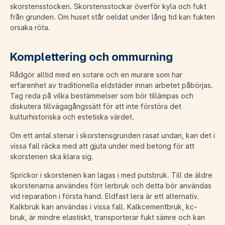
skorstensstocken. Skorstensstockar överför kyla och fukt
från grunden. Om huset står oeldat under lång tid kan fukten
orsaka röta.
Komplettering och ommurning
Rådgör alltid med en sotare och en murare som har
erfarenhet av traditionella eldstäder innan arbetet påbörjas.
Tag reda på vilka bestämmelser som bör tillämpas och
diskutera tillvägagångssätt för att inte förstöra det
kulturhistoriska och estetiska värdet.
Om ett antal stenar i skorstensgrunden rasat undan, kan det i
vissa fall räcka med att gjuta under med betong för att
skorstenen ska klara sig.
Sprickor i skorstenen kan lagas i med putsbruk. Till de äldre
skorstenarna användes förr lerbruk och detta bör användas
vid reparation i första hand. Eldfast lera är ett alternativ.
Kalkbruk kan användas i vissa fall. Kalkcementbruk, kc-
bruk, är mindre elastiskt, transporterar fukt sämre och kan