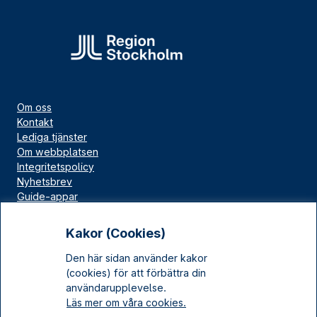
Om oss
Kontakt
Lediga tjänster
Om webbplatsen
Integritetspolicy
Nyhetsbrev
Guide-appar
Bloggar
Press
Kakor (Cookies)
Länskällan
Den här sidan använder kakor
Kulturarv Stockholm
(cookies) för att förbättra din
Sociala medier
användarupplevelse.
Läs mer om våra cookies.