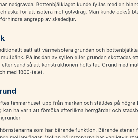
enar nedgrävda. Bottenbjälklaget kunde fyllas med en blan
ch aska för att isolera mot golvdrag. Man kunde också bla
förhindra angrepp av skadedjur.
nk
aditionellt sätt att värmeisolera grunden och bottenbjälkl
 mullbänk. På insidan av syllen eller grunden skottades et
v eller sand så att konstruktionen hölls tät. Grund med mu
 och med 1800-talet.
rund
yftes timmerhuset upp från marken och ställdes på högre 
 kan ha varit att försöka efterlikna herrgårdar och stads
ngrunder.
 hörnstenarna som har bärande funktion. Bärande stenar 
nde mellanväggar. Mellan hörnstenarna har vanligtvis sta