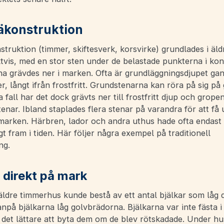
räkonstruktion
struktion (timmer, skiftesverk, korsvirke) grundlades i äldr
tvis, med en stor sten under de belastade punkterna i kon
 grävdes ner i marken. Ofta är grundläggningsdjupet gansk
r, långt ifrån frostfritt. Grundstenarna kan röra på sig på
sa fall har det dock grävts ner till frostfritt djup och gropen
enar. Ibland staplades flera stenar på varandra för att få
 marken. Härbren, lador och andra uthus hade ofta endast
ngt fram i tiden. Här följer några exempel på traditionell
ng.
g direkt på mark
 äldre timmerhus kunde bestå av ett antal bjälkar som låg 
npå bjälkarna låg golvbrädorna. Bjälkarna var inte fästa 
 det lättare att byta dem om de blev rötskadade. Under hu