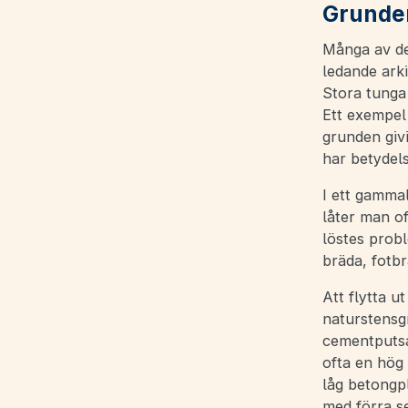
Grunden
Många av de 
ledande arki
Stora tunga
Ett exempel 
grunden giv
har betydel
I ett gamma
låter man of
löstes prob
bräda, fotb
Att flytta u
naturstensg
cementputsa
ofta en hög
låg betongpl
med förra s