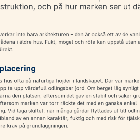
struktion, och på hur marken ser ut d
rkar inte bara arkitekturen – den är också ett av de vanl
dena i äldre hus. Fukt, mögel och röta kan uppstå utan 
direkt.
placering
 hus ofta på naturliga höjder i landskapet. Där var marke
p ta upp värdefull odlingsbar jord. Om berget låg synligt
ärna den platsen, eftersom det gav en stabil och säker gr
ftersom marken var torr räckte det med en ganska enkel
g. Vid laga skiftet, när många gårdar flyttades ut till odl
bland av en annan karaktär, fuktig och med risk för tjälsk
örre krav på grundläggningen.