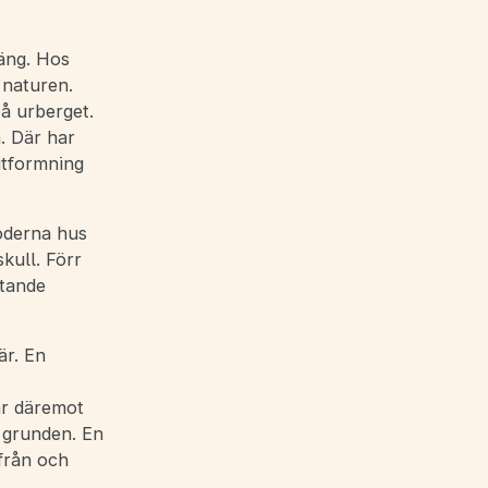
räng. Hos
 naturen.
å urberget.
. Där har
utformning
oderna hus
kull. Förr
utande
är. En
ar däremot
 grunden. En
 från och