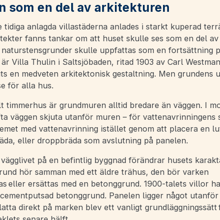
 som en del av arkitekturen
tidiga anlagda villastäderna anlades i starkt kuperad ter
tekter fanns tankar om att huset skulle ses som en del av
 naturstensgrunder skulle uppfattas som en fortsättning p
är Villa Thulin i Saltsjöbaden, ritad 1903 av Carl Westman
its en medveten arkitektonisk gestaltning. Men grundens 
se för alla hus.
lt timmerhus är grundmuren alltid bredare än väggen. I m
ta väggen skjuta utanför muren – för vattenavrinningens s
lemet med vattenavrinning istället genom att placera en l
räda, eller droppbräda som avslutning på panelen.
t vägglivet på en befintlig byggnad förändrar husets karakt
rund hör samman med ett äldre trähus, den bör varken
s eller ersättas med en betonggrund. 1900-talets villor h
 cementputsad betonggrund. Panelen ligger något utanför
atta direkt på marken blev ett vanligt grundläggningssätt
eklets senare hälft.