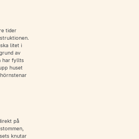
e tider
struktionen.
a litet i
 grund av
 har fyllts
 upp huset
 hörnstenar
direkt på
i stommen,
sets knutar