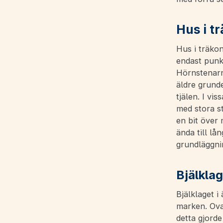
Hus i t
Hus i träkon
endast punk
Hörnstenarna
äldre grunde
tjälen. I vis
med stora st
en bit över
ända till lå
grundläggni
Bjälkla
Bjälklaget i
marken. Ova
detta gjorde