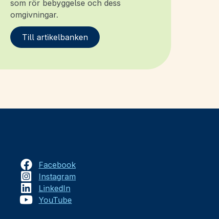
som rör bebyggelse och dess
omgivningar.
Till artikelbanken
Facebook
Instagram
LinkedIn
YouTube