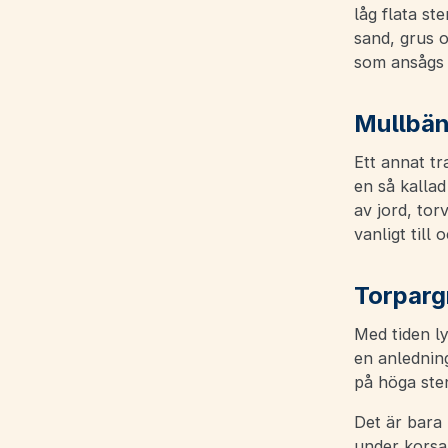
låg flata st
sand, grus o
som ansågs 
Mullbä
Ett annat tr
en så kallad
av jord, tor
vanligt till
Torparg
Med tiden l
en anledning
på höga ste
Det är bara
under korsa