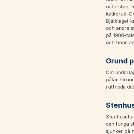
natursten, 
kalkbruk. Gr
Bjälklaget k
och andra st
på 1900-tal
och finns ä
Grund p
Om underlage
pålar. Grun
ruttnade det
Stenhus
Stenhusets g
den tunga s
sjunker på n