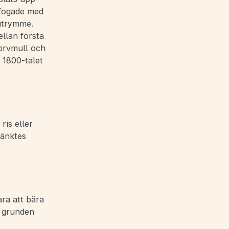
nfogade med
 utrymme.
llan första
torvmull och
 1800-talet
ris eller
sänktes
ra att bära
m grunden