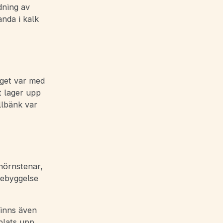
dning av
nda i kalk
aget var med
t lager upp
llbänk var
hörnstenar,
bebyggelse
finns även
plats upp