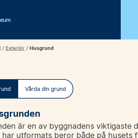
seum
d
/
Exteriör
/
Husgrund
rund
Vårda din grund
sgrunden
den är en av byggnadens viktigaste d
 har utformats beror både på husets 