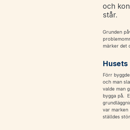
och kon
står.
Grunden påve
problemområ
märker det 
Husets 
Förr byggdes
och man slap
valde man g
bygga på. E
grundläggnin
var marken i
ställdes st