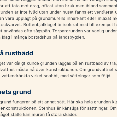
för att täta mot drag, oftast utan bruk men ibland samma
unden är inte fylld utan under huset fanns ett ventilerat
an vara upplagt på grundmurens innerkant eller inlaxat me
ockvarvet. Bottenbjälklaget är isolerat med till exempel 
et användes ofta sågspån. Torpargrunden var vanlig under
n idag i många bostadshus på landsbygden.
å rustbädd
t var dåligt kunde grunden läggas på en rustbädd av trä, 
dvattnet måste nå över konstruktionen. Om grundvattnet 
 vattendränkta virket snabbt, med sättningar som följd.
ets grund
rund fungerar på ett annat sätt. Här ska hela grunden kla
tenkonstruktionen. Stenhus är känsliga för sättningar. O
ågot ställe kan muren få stora skador.