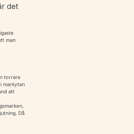
är det
igaste
att man
n torrare
 i markytan
und att
ingsmarken,
jutning. Då