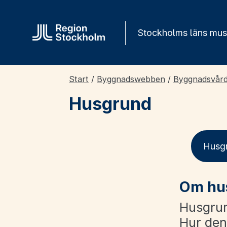
Gå direkt till innehåll
Stockholms läns mu
Start
/
Byggnadswebben
/
Byggnadsvår
Husgrund
Husg
Om hu
Husgrun
Hur den