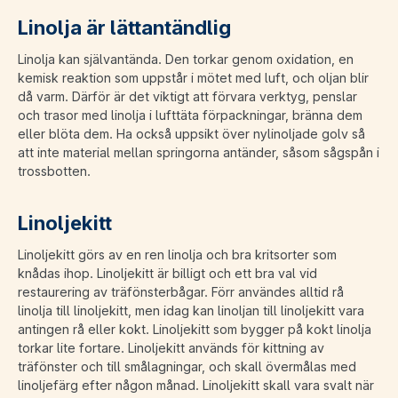
Linolja är lättantändlig
Linolja kan självantända. Den torkar genom oxidation, en
kemisk reaktion som uppstår i mötet med luft, och oljan blir
då varm. Därför är det viktigt att förvara verktyg, penslar
och trasor med linolja i lufttäta förpackningar, bränna dem
eller blöta dem. Ha också uppsikt över nylinoljade golv så
att inte material mellan springorna antänder, såsom sågspån i
trossbotten.
Linoljekitt
Linoljekitt görs av en ren linolja och bra kritsorter som
knådas ihop. Linoljekitt är billigt och ett bra val vid
restaurering av träfönsterbågar. Förr användes alltid rå
linolja till linoljekitt, men idag kan linoljan till linoljekitt vara
antingen rå eller kokt. Linoljekitt som bygger på kokt linolja
torkar lite fortare. Linoljekitt används för kittning av
träfönster och till smålagningar, och skall övermålas med
linoljefärg efter någon månad. Linoljekitt skall vara svalt när