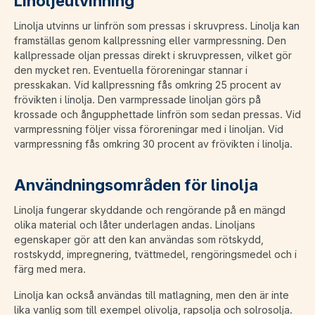
Linoljeutvinning
Linolja utvinns ur linfrön som pressas i skruvpress. Linolja kan
framställas genom kallpressning eller varmpressning. Den
kallpressade oljan pressas direkt i skruvpressen, vilket gör
den mycket ren. Eventuella föroreningar stannar i
presskakan. Vid kallpressning fås omkring 25 procent av
frövikten i linolja. Den varmpressade linoljan görs på
krossade och ångupphettade linfrön som sedan pressas. Vid
varmpressning följer vissa föroreningar med i linoljan. Vid
varmpressning fås omkring 30 procent av frövikten i linolja.
Användningsområden för linolja
Linolja fungerar skyddande och rengörande på en mängd
olika material och låter underlagen andas. Linoljans
egenskaper gör att den kan användas som rötskydd,
rostskydd, impregnering, tvättmedel, rengöringsmedel och i
färg med mera.
Linolja kan också användas till matlagning, men den är inte
lika vanlig som till exempel olivolja, rapsolja och solrosolja.