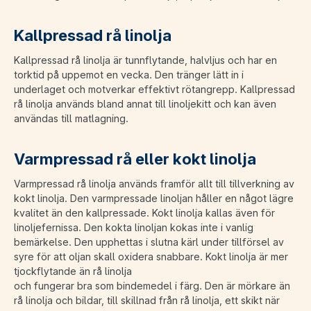
Kallpressad rå linolja
Kallpressad rå linolja är tunnflytande, halvljus och har en
torktid på uppemot en vecka. Den tränger lätt in i
underlaget och motverkar effektivt rötangrepp. Kallpressad
rå linolja används bland annat till linoljekitt och kan även
användas till matlagning.
Varmpressad rå eller kokt linolja
Varmpressad rå linolja används framför allt till tillverkning av
kokt linolja. Den varmpressade linoljan håller en något lägre
kvalitet än den kallpressade. Kokt linolja kallas även för
linoljefernissa. Den kokta linoljan kokas inte i vanlig
bemärkelse. Den upphettas i slutna kärl under tillförsel av
syre för att oljan skall oxidera snabbare. Kokt linolja är mer
tjockflytande än rå linolja
och fungerar bra som bindemedel i färg. Den är mörkare än
rå linolja och bildar, till skillnad från rå linolja, ett skikt när