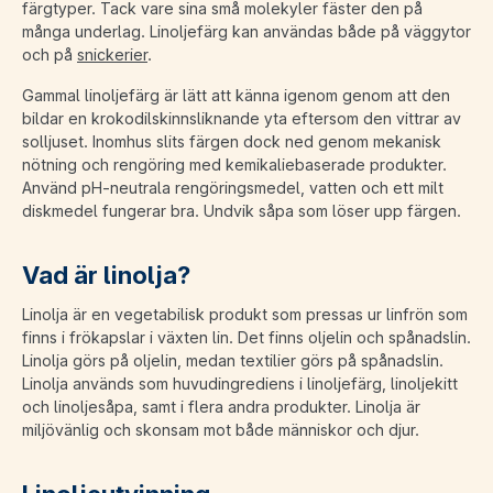
färgtyper. Tack vare sina små molekyler fäster den på
många underlag. Linoljefärg kan användas både på väggytor
och på
snickerier
.
Gammal linoljefärg är lätt att känna igenom genom att den
bildar en krokodilskinnsliknande yta eftersom den vittrar av
solljuset. Inomhus slits färgen dock ned genom mekanisk
nötning och rengöring med kemikaliebaserade produkter.
Använd pH-neutrala rengöringsmedel, vatten och ett milt
diskmedel fungerar bra. Undvik såpa som löser upp färgen.
Vad är linolja?
Linolja är en vegetabilisk produkt som pressas ur linfrön som
finns i frökapslar i växten lin. Det finns oljelin och spånadslin.
Linolja görs på oljelin, medan textilier görs på spånadslin.
Linolja används som huvudingrediens i linoljefärg, linoljekitt
och linoljesåpa, samt i flera andra produkter. Linolja är
miljövänlig och skonsam mot både människor och djur.