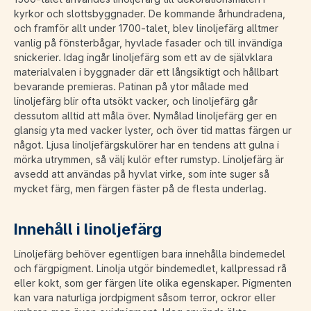
kyrkor och slottsbyggnader. De kommande århundradena,
och framför allt under 1700-talet, blev linoljefärg alltmer
vanlig på fönsterbågar, hyvlade fasader och till invändiga
snickerier. Idag ingår linoljefärg som ett av de självklara
materialvalen i byggnader där ett långsiktigt och hållbart
bevarande premieras. Patinan på ytor målade med
linoljefärg blir ofta utsökt vacker, och linoljefärg går
dessutom alltid att måla över. Nymålad linoljefärg ger en
glansig yta med vacker lyster, och över tid mattas färgen ur
något. Ljusa linoljefärgskulörer har en tendens att gulna i
mörka utrymmen, så välj kulör efter rumstyp. Linoljefärg är
avsedd att användas på hyvlat virke, som inte suger så
mycket färg, men färgen fäster på de flesta underlag.
Innehåll i linoljefärg
Linoljefärg behöver egentligen bara innehålla bindemedel
och färgpigment. Linolja utgör bindemedlet, kallpressad rå
eller kokt, som ger färgen lite olika egenskaper. Pigmenten
kan vara naturliga jordpigment såsom terror, ockror eller