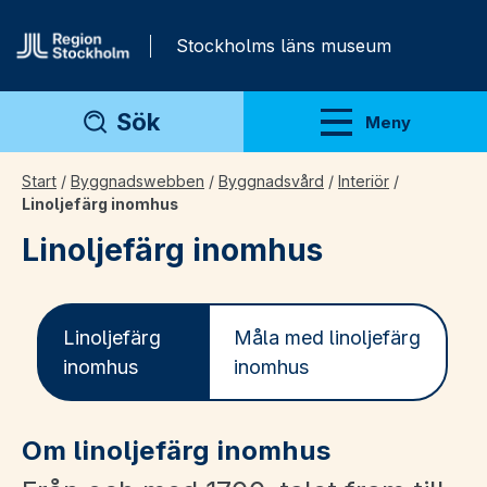
Gå direkt till innehåll
Stockholms läns museum
Sök
Meny
Visa meny
Start
/
Byggnadswebben
/
Byggnadsvård
/
Interiör
/
Linoljefärg inomhus
Linoljefärg inomhus
Linoljefärg
Måla med linoljefärg
inomhus
inomhus
Om linoljefärg
inomhus