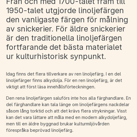
Från och med 1700-talet fram till
1950-talet utgjorde linoljefärgen
den vanligaste färgen för målning
av snickerier. För äldre snickerier
är den traditionella linoljefärgen
fortfarande det bästa materialet
ur kulturhistorisk synpunkt.
Idag finns det flera tillverkare av ren linoljefärg. I en del
linoljefärger finns alkydolja. För en ren linoljefärg, är det
viktigt att först läsa innehållsförteckningen.
Den rena linoljefärgen saluförs inte hos alla färghandlare. En
del färghandlare kan tala länge om linoljefärgens nackdelar
såsom lång torktid och att det krävs flera strykningar. Visst
kan det vara lättare att måla med en modern alkydoljefärg,
men till en äldre byggnad brukar kulturmiljövården
förespråka beprövad linoljefärg.