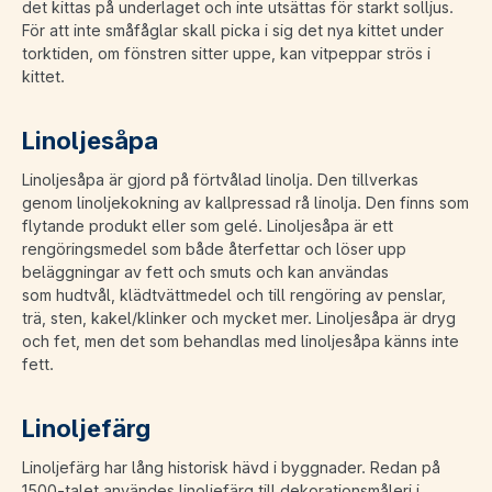
det kittas på underlaget och inte utsättas för starkt solljus.
För att inte småfåglar skall picka i sig det nya kittet under
torktiden, om fönstren sitter uppe, kan vitpeppar strös i
kittet.
Linoljesåpa
Linoljesåpa är gjord på förtvålad linolja. Den tillverkas
genom linoljekokning av kallpressad rå linolja. Den finns som
flytande produkt eller som gelé. Linoljesåpa är ett
rengöringsmedel som både återfettar och löser upp
beläggningar av fett och smuts och kan användas
som hudtvål, klädtvättmedel och till rengöring av penslar,
trä, sten, kakel/klinker och mycket mer. Linoljesåpa är dryg
och fet, men det som behandlas med linoljesåpa känns inte
fett.
Linoljefärg
Linoljefärg har lång historisk hävd i byggnader. Redan på
1500-talet användes linoljefärg till dekorationsmåleri i