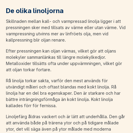
De olika linoljorna
Skillnaden mellan kall- och varmpressad linolja ligger i att
pressningen sker med tillsats av värme eller utan värme. Vid
varmpressning utvinns mer av linfröets olja, men vid
kallpressning blir oljan renare.
Efter pressningen kan oljan värmas, vilket gör att oljans
molekyler sammanlänkas till längre molekylkedjor.
Metalloxider tillsätts ofta under uppvärmningen, vilket gör
att oljan torkar fortare.
Rå linolja torkar sakta, varför den mest används för
utvändigt måleri och oftast blandas med kokt linolja. Rå
linolja har en del bra egenskaper. Den är starkare och har
bättre inträngningsförmåga än kokt linolja. Kokt linolja
kallades förr för fernissa.
Linoljefärg åldras vackert och är lätt att underhålla. Den går
att använda både på trärena ytor och på tidigare målade
ytor, det vill säga även på ytor målade med moderna