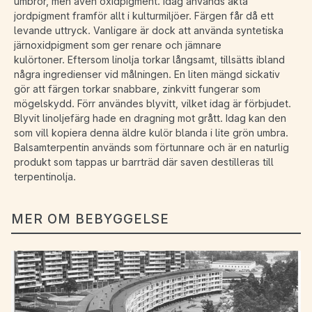
umbror, men även oxidpigment. Idag används äkta
jordpigment framför allt i kulturmiljöer. Färgen får då ett
levande uttryck. Vanligare är dock att använda syntetiska
järnoxidpigment som ger renare och jämnare
kulörtoner. Eftersom linolja torkar långsamt, tillsätts ibland
några ingredienser vid målningen. En liten mängd sickativ
gör att färgen torkar snabbare, zinkvitt fungerar som
mögelskydd. Förr användes blyvitt, vilket idag är förbjudet.
Blyvit linoljefärg hade en dragning mot grått. Idag kan den
som vill kopiera denna äldre kulör blanda i lite grön umbra.
Balsamterpentin används som förtunnare och är en naturlig
produkt som tappas ur barrträd där saven destilleras till
terpentinolja.
MER OM BEBYGGELSE