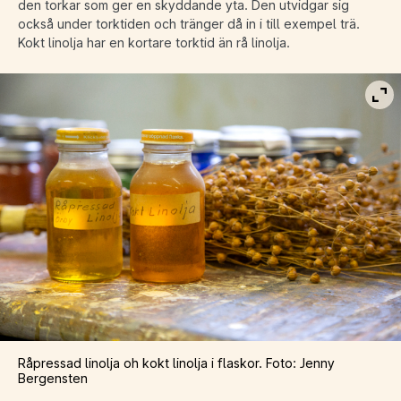
den torkar som ger en skyddande yta. Den utvidgar sig
också under torktiden och tränger då in i till exempel trä.
Kokt linolja har en kortare torktid än rå linolja.
Vis
Råpressad linolja oh kokt linolja i flaskor. Foto: Jenny
Bergensten