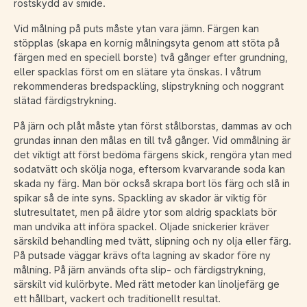
rostskydd av smide.
Vid målning på puts måste ytan vara jämn. Färgen kan
stöpplas (skapa en kornig målningsyta genom att stöta på
färgen med en speciell borste) två gånger efter grundning,
eller spacklas först om en slätare yta önskas. I våtrum
rekommenderas bredspackling, slipstrykning och noggrant
slätad färdigstrykning.
På järn och plåt måste ytan först stålborstas, dammas av och
grundas innan den målas en till två gånger. Vid ommålning är
det viktigt att först bedöma färgens skick, rengöra ytan med
sodatvätt och skölja noga, eftersom kvarvarande soda kan
skada ny färg. Man bör också skrapa bort lös färg och slå in
spikar så de inte syns. Spackling av skador är viktig för
slutresultatet, men på äldre ytor som aldrig spacklats bör
man undvika att införa spackel. Oljade snickerier kräver
särskild behandling med tvätt, slipning och ny olja eller färg.
På putsade väggar krävs ofta lagning av skador före ny
målning. På järn används ofta slip- och färdigstrykning,
särskilt vid kulörbyte. Med rätt metoder kan linoljefärg ge
ett hållbart, vackert och traditionellt resultat.