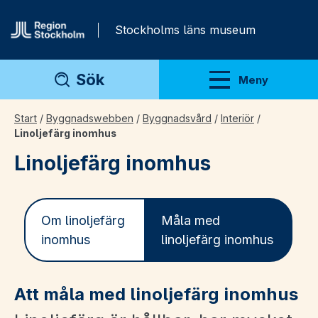
Gå direkt till innehåll
Stockholms läns museum
Sök
Meny
Visa meny
Start
/
Byggnadswebben
/
Byggnadsvård
/
Interiör
/
Linoljefärg inomhus
Linoljefärg inomhus
Om linoljefärg
Måla med
inomhus
linoljefärg inomhus
Att måla med linoljefärg inomhus