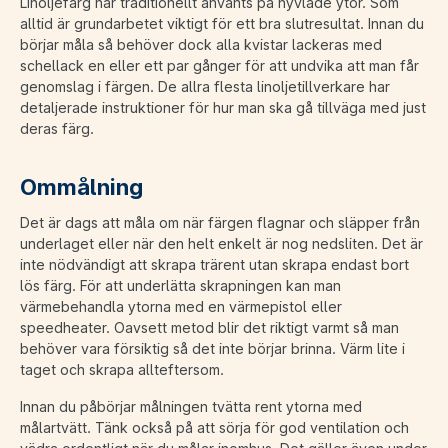
Linoljefärg har traditionellt använts på hyvlade ytor. Som
alltid är grundarbetet viktigt för ett bra slutresultat. Innan du
börjar måla så behöver dock alla kvistar lackeras med
schellack en eller ett par gånger för att undvika att man får
genomslag i färgen. De allra flesta linoljetillverkare har
detaljerade instruktioner för hur man ska gå tillväga med just
deras färg.
Ommålning
Det är dags att måla om när färgen flagnar och släpper från
underlaget eller när den helt enkelt är nog nedsliten. Det är
inte nödvändigt att skrapa trärent utan skrapa endast bort
lös färg. För att underlätta skrapningen kan man
värmebehandla ytorna med en värmepistol eller
speedheater. Oavsett metod blir det riktigt varmt så man
behöver vara försiktig så det inte börjar brinna. Värm lite i
taget och skrapa allteftersom.
Innan du påbörjar målningen tvätta rent ytorna med
målartvätt. Tänk också på att sörja för god ventilation och