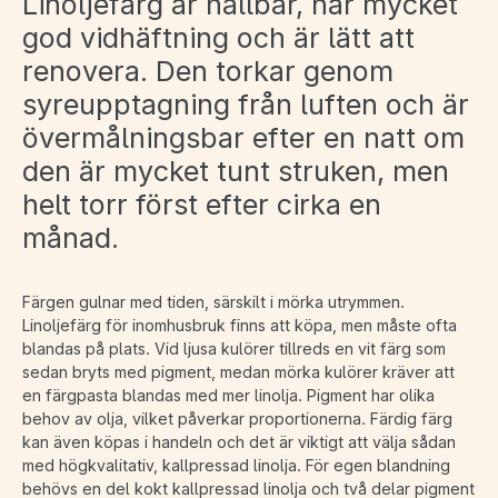
Linoljefärg är hållbar, har mycket
god vidhäftning och är lätt att
renovera. Den torkar genom
syreupptagning från luften och är
övermålningsbar efter en natt om
den är mycket tunt struken, men
helt torr först efter cirka en
månad.
Färgen gulnar med tiden, särskilt i mörka utrymmen.
Linoljefärg för inomhusbruk finns att köpa, men måste ofta
blandas på plats. Vid ljusa kulörer tillreds en vit färg som
sedan bryts med pigment, medan mörka kulörer kräver att
en färgpasta blandas med mer linolja. Pigment har olika
behov av olja, vilket påverkar proportionerna. Färdig färg
kan även köpas i handeln och det är viktigt att välja sådan
med högkvalitativ, kallpressad linolja. För egen blandning
behövs en del kokt kallpressad linolja och två delar pigment