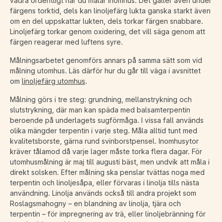
vädra ordentligt när du målar inomhus. Det gäller även under
färgens torktid, dels kan linoljefärg lukta ganska starkt även
om en del uppskattar lukten, dels torkar färgen snabbare.
Linoljefärg torkar genom oxidering, det vill säga genom att
färgen reagerar med luftens syre.
Målningsarbetet genomförs annars på samma sätt som vid
målning utomhus. Läs därför hur du går till väga i avsnittet
om
linoljefärg utomhus
.
Målning görs i tre steg: grundning, mellanstrykning och
slutstrykning, där man kan späda med balsamterpentin
beroende på underlagets sugförmåga. I vissa fall används
olika mängder terpentin i varje steg. Måla alltid tunt med
kvalitetsborste, gärna rund svinborstpensel. Inomhusytor
kräver tålamod då varje lager måste torka flera dagar. För
utomhusmålning är maj till augusti bäst, men undvik att måla i
direkt solsken. Efter målning ska penslar tvättas noga med
terpentin och linoljesåpa, eller förvaras i linolja tills nästa
användning. Linolja används också till andra projekt som
Roslagsmahogny – en blandning av linolja, tjära och
terpentin – för impregnering av trä, eller linoljebränning för