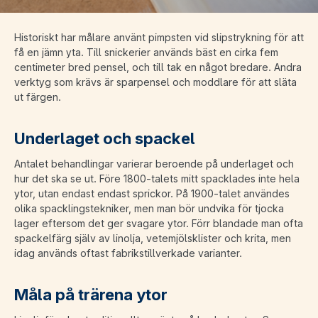
Historiskt har målare använt pimpsten vid slipstrykning för att
få en jämn yta. Till snickerier används bäst en cirka fem
centimeter bred pensel, och till tak en något bredare. Andra
verktyg som krävs är sparpensel och moddlare för att släta
ut färgen.
Underlaget och spackel
Antalet behandlingar varierar beroende på underlaget och
hur det ska se ut. Före 1800-talets mitt spacklades inte hela
ytor, utan endast endast sprickor. På 1900-talet användes
olika spacklingstekniker, men man bör undvika för tjocka
lager eftersom det ger svagare ytor. Förr blandade man ofta
spackelfärg själv av linolja, vetemjölsklister och krita, men
idag används oftast fabrikstillverkade varianter.
Måla på trärena ytor