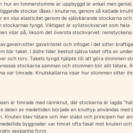
ör hur en timmerstomme är uppbyggd är enkel men genial.
liggande stockar låses i knutarna, genom så kallade knuth
 en viss elasticitet genom de självbärande stockarna och 
 stockarnas tyngd. Viktigast är syllstockvarvet som hela
en vilar på, liksom det översta stockvarvet: remstyckena.
 av gaveln sitter gavelröstet och infogat i det sitter kraftig
om bär taket. I äldre tider bestod själva taket ofta av unde
ver och torv. Takets tyngd hjälpte till att göra stommen st
pressas stockarna samman och stommen blir allt tätare. 
a var timrade. Knutskallarna visar hur stommen sitter ih
sen är timrade med rännknut, där stockarna är lagda ”halvt
e delen av medeltiden började en knuttyp användas med b
n. Knuten blev tätare och mer stabil och principen har an
å medeltida byggnader var timret ofta fasat mot knuten och
rativ sexkantig form.