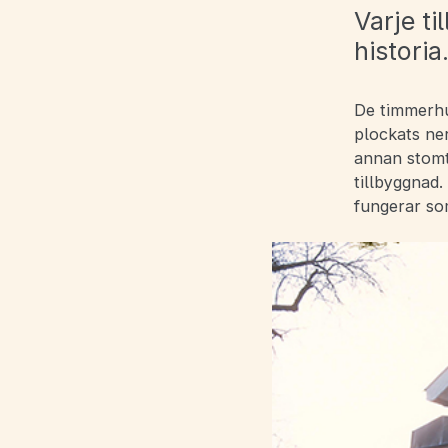
Varje ti
historia
De timmerhu
plockats ne
annan stomt
tillbyggnad.
fungerar so