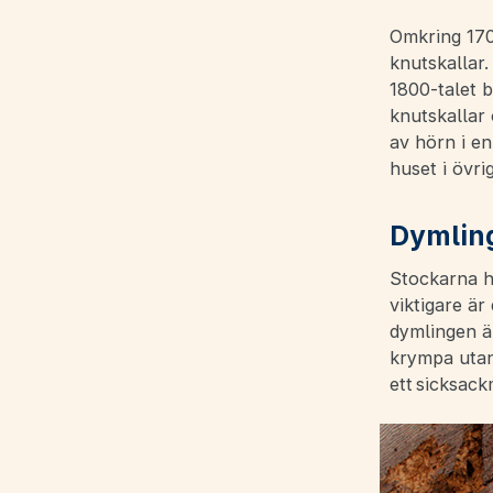
Omkring 170
knutskallar.
1800-talet b
knutskallar
av hörn i e
huset i övri
Dymlin
Stockarna h
viktigare är
dymlingen är
krympa utan 
ett sicksack