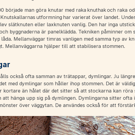
0 började man göra knutar med raka knuthak och raka o
 Knutskallarnas utformning har varierat över landet. Under
lev slätknuten eller laxknuten vanlig. Den har inga utstic
 och byggnaderna är panelklädda. Tekniken påminner om 
n låda. Mellanväggar timras vanligen med samma typ av kn
gt. Mellanväggarna hjälper till att stabilisera stommen.
gar
ålls också ofta samman av trätappar, dymlingar. Ju längre
 det med dymlingar som håller ihop stommen. Det är väldigt
 kortare än hålet där det sitter så att stockarna kan röra 
att hänga upp sig på dymlingen. Dymlingarna sitter ofta i
mönster över väggytan. De användes också för att förstär