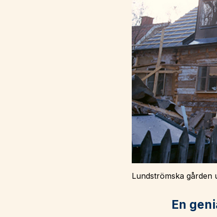
Lundströmska gården u
En geni