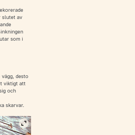
dekorerade
 slutet av
kande
sinkningen
utar som i
 vägg, desto
 viktigt att
sig och
ka skarvar.
Visa bild i fullskärm