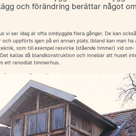
llägg och förändring berättar något om
.
s vi ser idag är ofta ombyggda flera gånger. De kan ocks
r och uppförts igen på en annan plats. Ibland kan man ha
eknik, som till exempel resvirke (stående timmer) vid om-
 Det kallas då blandkonstruktion och innebär att huset int
m ett renodlat timmerhus.