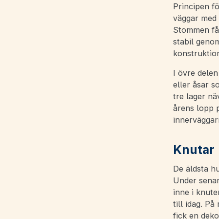
Principen f
väggar med 
Stommen får
stabil genom
konstruktion
I övre delen
eller åsar s
tre lager nä
årens lopp 
innerväggarn
Knutar
De äldsta hu
Under senar
inne i knute
till idag. P
fick en deko