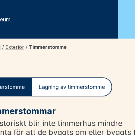
seum
d
/
Exteriör
/
Timmerstomme
erstomme
Lagning av timmerstomme
mmerstommar
storiskt blir inte timmerhus mindre
nta för att de byggts om eller byggts ti