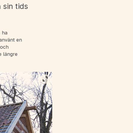
 sin tids
å ha
 använt en
 och
e längre
Visa bild i fullskärm