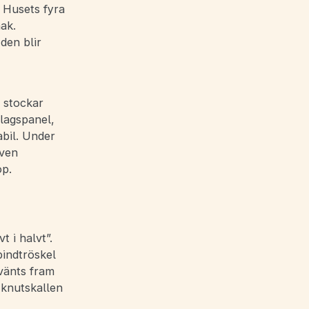
 Husets fyra
ak.
den blir
a stockar
rlagspanel,
abil. Under
Även
op.
 i halvt”.
indtröskel
vänts fram
 knutskallen