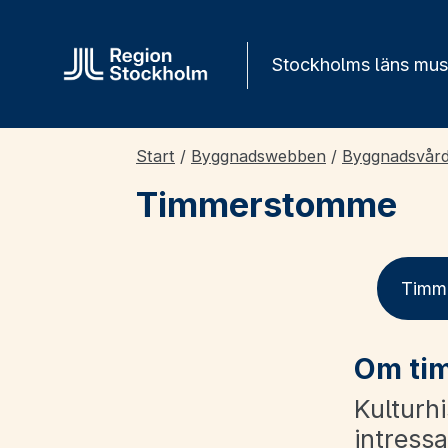
Gå direkt till innehåll
Stockholms läns mu
Start
/
Byggnadswebben
/
Byggnadsvår
Timmerstomme
Timm
Om ti
Kulturhi
intressa