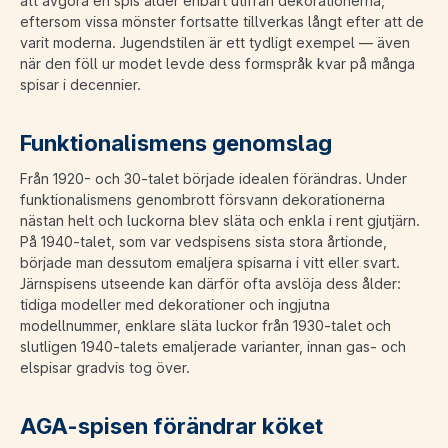
att avgöra en spis ålder enbart utifrån dekorationerna,
eftersom vissa mönster fortsatte tillverkas långt efter att de
varit moderna. Jugendstilen är ett tydligt exempel — även
när den föll ur modet levde dess formspråk kvar på många
spisar i decennier.
Funktionalismens genomslag
Från 1920- och 30-talet började idealen förändras. Under
funktionalismens genombrott försvann dekorationerna
nästan helt och luckorna blev släta och enkla i rent gjutjärn.
På 1940-talet, som var vedspisens sista stora årtionde,
började man dessutom emaljera spisarna i vitt eller svart.
Järnspisens utseende kan därför ofta avslöja dess ålder:
tidiga modeller med dekorationer och ingjutna
modellnummer, enklare släta luckor från 1930-talet och
slutligen 1940-talets emaljerade varianter, innan gas- och
elspisar gradvis tog över.
AGA-spisen förändrar köket