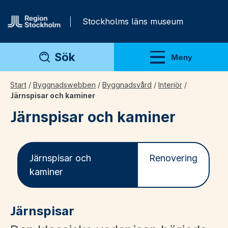
Gå direkt till innehåll
Stockholms läns museum
Sök
Meny
Visa meny
Start
/
Byggnadswebben
/
Byggnadsvård
/
Interiör
/
Järnspisar och kaminer
Järnspisar och kaminer
Järnspisar och
Renovering
kaminer
Järnspisar