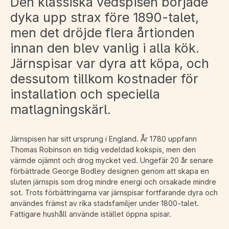
Den klassiska vedspisen började
dyka upp strax före 1890-talet,
men det dröjde flera årtionden
innan den blev vanlig i alla kök.
Järnspisar var dyra att köpa, och
dessutom tillkom kostnader för
installation och speciella
matlagningskärl.
Järnspisen har sitt ursprung i England. År 1780 uppfann
Thomas Robinson en tidig vedeldad kokspis, men den
värmde ojämnt och drog mycket ved. Ungefär 20 år senare
förbättrade George Bodley designen genom att skapa en
sluten järnspis som drog mindre energi och orsakade mindre
sot. Trots förbättringarna var järnspisar fortfarande dyra och
användes främst av rika stadsfamiljer under 1800-talet.
Fattigare hushåll använde istället öppna spisar.