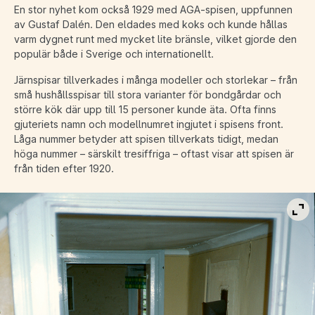
En stor nyhet kom också 1929 med AGA-spisen, uppfunnen
av Gustaf Dalén. Den eldades med koks och kunde hållas
varm dygnet runt med mycket lite bränsle, vilket gjorde den
populär både i Sverige och internationellt.
Järnspisar tillverkades i många modeller och storlekar – från
små hushållsspisar till stora varianter för bondgårdar och
större kök där upp till 15 personer kunde äta. Ofta finns
gjuteriets namn och modellnumret ingjutet i spisens front.
Låga nummer betyder att spisen tillverkats tidigt, medan
höga nummer – särskilt tresiffriga – oftast visar att spisen är
från tiden efter 1920.
Vis