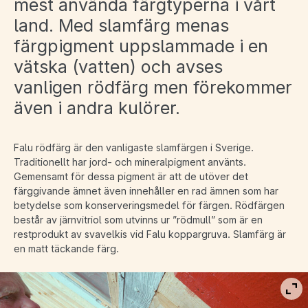
mest använda färgtyperna i vårt
land. Med slamfärg menas
färgpigment uppslammade i en
vätska (vatten) och avses
vanligen rödfärg men förekommer
även i andra kulörer.
Falu rödfärg är den vanligaste slamfärgen i Sverige.
Traditionellt har jord- och mineralpigment använts.
Gemensamt för dessa pigment är att de utöver det
färggivande ämnet även innehåller en rad ämnen som har
betydelse som konserveringsmedel för färgen. Rödfärgen
består av järnvitriol som utvinns ur ”rödmull” som är en
restprodukt av svavelkis vid Falu koppargruva. Slamfärg är
en matt täckande färg.
Vis