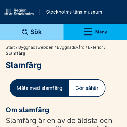
Gå direkt till innehåll
Stockholms läns museum
Sök
Meny
Visa meny
Start
/
Byggnadswebben
/
Byggnadsvård
/
Exteriör
/
Slamfärg
Slamfärg
Måla med slamfärg
Gör såhär
Om slamfärg
Slamfärg är en av de äldsta och