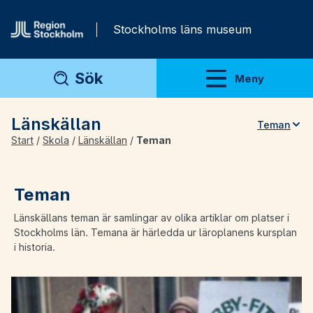
Gå direkt till innehåll
Stockholms läns museum
Sök
Meny
Visa meny
Länskällan
Teman
Start
/
Skola
/
Länskällan
/
Teman
Teman
Artiklar
Teman
Arkivmaterial
Länskällans teman är samlingar av olika artiklar om platser i
För lärare
Stockholms län. Temana är härledda ur läroplanens kursplan
i historia.