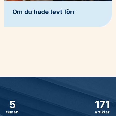
Om du hade levt förr
5
171
teman
artiklar