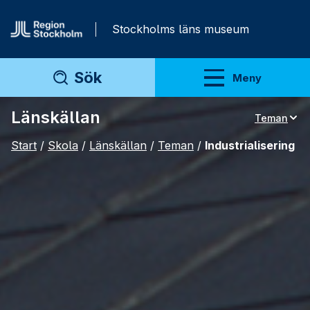
Gå direkt till innehåll
Stockholms läns museum
Sök
Meny
Visa meny
Länskällan
Teman
Teman
Start
/
Skola
/
Länskällan
/
Teman
/
Industrialisering
Artiklar
Arkivmaterial
För lärare