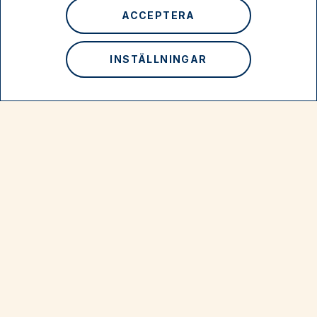
ACCEPTERA
INSTÄLLNINGAR
Industrins guldålder i Stora
Vika
Tema: Industrialisering
Nynäshamn