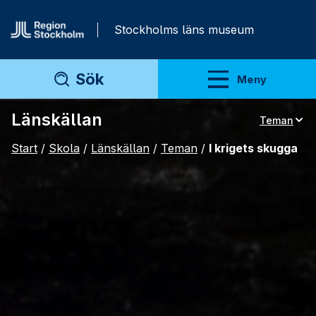
Gå direkt till innehåll
Stockholms läns museum
Sök
Meny
Visa meny
Länskällan
Teman
Teman
Start
/
Skola
/
Länskällan
/
Teman
/
I krigets skugga
Artiklar
Arkivmaterial
För lärare