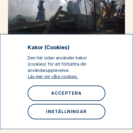
Kakor (Cookies)
Slaget vid Baggensstäket
Den här sidan använder kakor
(cookies) för att förbättra din
1719
användarupplevelse.
Läs mer om våra cookies.
Tema: I krigets skugga
Nacka
ACCEPTERA
INSTÄLLNINGAR