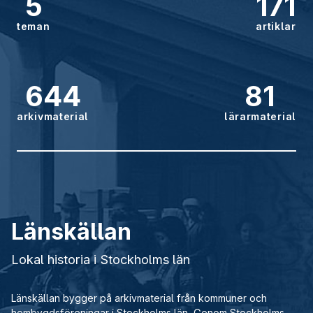
5
171
teman
artiklar
644
81
arkivmaterial
lärarmaterial
Länskällan
Lokal historia i Stockholms län
Länskällan bygger på arkivmaterial från kommuner och
hembygdsföreningar i Stockholms län. Genom Stockholms