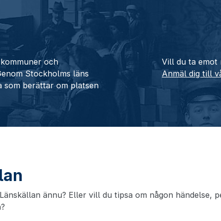
ån kommuner och
Vill du ta emot
 Genom Stockholms läns
Anmäl dig till 
a som berättar om platsen
llan
änskällan ännu? Eller vill du tipsa om någon händelse, pe
n?