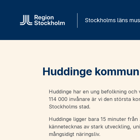
Gå direkt till innehåll
Stockholms läns mu
Huddinge kommun
Huddinge har en ung befolkning och 
114 000 invånare är vi den största ko
Stockholms stad.
Huddinge ligger bara 15 minuter frå
kännetecknas av stark utveckling, uni
mångsidigt näringsliv.