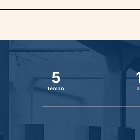
5
teman
a