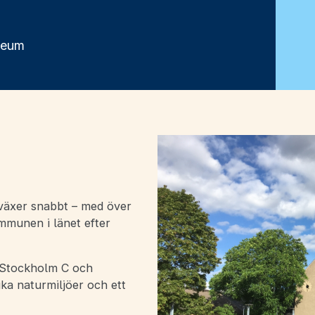
seum
växer snabbt – med över
mmunen i länet efter
n Stockholm C och
ka naturmiljöer och ett