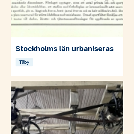
Stockholms län urbaniseras
Läs mer om Stockholms län urbaniseras
Täby