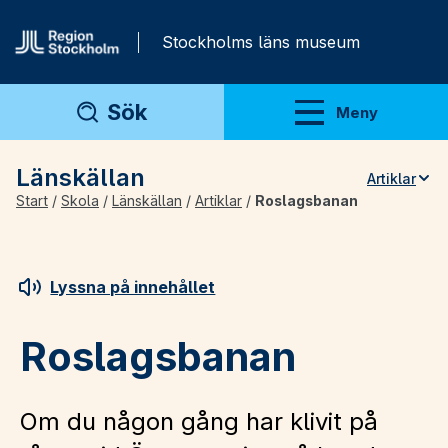
Gå direkt till innehåll
Stockholms läns museum
Sök
Meny
Visa meny
Länskällan
Artiklar
Start
/
Skola
/
Länskällan
/
Artiklar
/
Roslagsbanan
Teman
Artiklar
Arkivmaterial
Lyssna på innehållet
För lärare
Roslagsbanan
Om du någon gång har klivit på