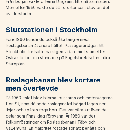
Från början växte orterna långsamt till små samhällen.
Men efter 1950 växte de till förorter som blev en del
av storstaden.
Slutstationen i Stockholm
Före 1960 kunde du också åka längre med
Roslagsbanan åt andra hållet. Passagerartågen till
Stockholm fortsatte nämligen vidare mot stan efter
Östra station och stannade på Engelsbrektsplan, nära
Stureplan.
Roslagsbanan blev kortare
men överlevde
På 1960-talet blev bilarna, bussarna och motorvägarna
fler. SJ, som då ägde roslagsnätet börjad lägga ner
linjer och spåren togs bort. Det var nära att även de
delar som finns idag försvann. År 1980 var det
folkomröstningar om Roslagsbanan i Täby och
Vallentuna. En majoritet röstade för att behålla och