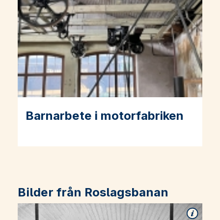
Barnarbete i motorfabriken
Läs mer om Barnarbete i motorfabriken
Bilder från Roslagsbanan