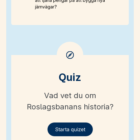
att tjäna pengar på att bygga nya
järnvägar?
Quiz
Vad vet du om
Roslagsbanans historia?
Starta quizet