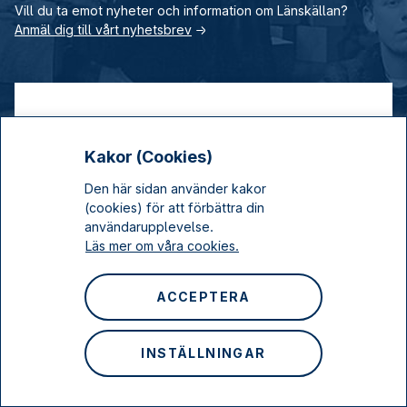
Vill du ta emot nyheter och information om Länskällan?
Anmäl dig till vårt nyhetsbrev
→
Kakor (Cookies)
Bidra till Länskällan
Den här sidan använder kakor
Din kommun kanske inte är med i Länskällan ännu?
(cookies) för att förbättra din
Eller vill du tipsa om någon händelse, person eller
användarupplevelse.
lokal historia som du tycker ska finnas med i
Läs mer om våra cookies.
Länskällan?
ACCEPTERA
Bidra med material
INSTÄLLNINGAR