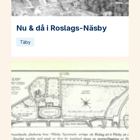
Nu & då i Roslags-Näsby
Läs mer om Nu & då i Roslags-Näsby
Täby