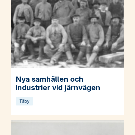
Nya samhällen och
Läs mer om Nya samhällen och industrier vid järnvägen
industrier vid järnvägen
Täby