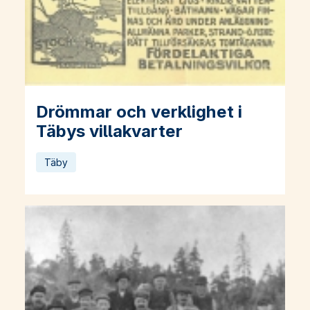
Drömmar och verklighet i
Läs mer om Drömmar och verklighet i Täbys villakvarter
Täbys villakvarter
Täby