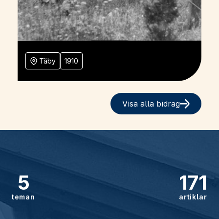
Täby
1910
Visa alla bidrag
5
171
teman
artiklar