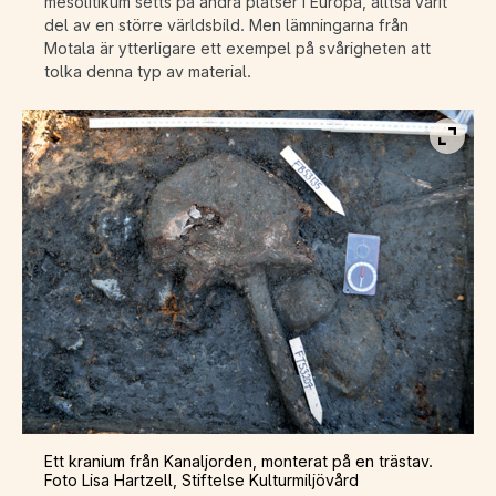
mesolitikum setts på andra platser i Europa, alltså varit
del av en större världsbild. Men lämningarna från
Motala är ytterligare ett exempel på svårigheten att
tolka denna typ av material.
Visa b
Ett kranium från Kanaljorden, monterat på en trästav.
Foto Lisa Hartzell, Stiftelse Kulturmiljövård