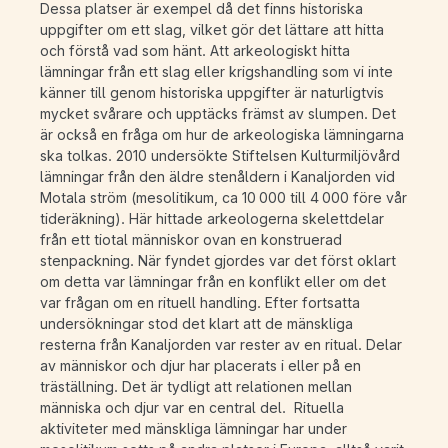
Dessa platser är exempel då det finns historiska
uppgifter om ett slag, vilket gör det lättare att hitta
och förstå vad som hänt. Att arkeologiskt hitta
lämningar från ett slag eller krigshandling som vi inte
känner till genom historiska uppgifter är naturligtvis
mycket svårare och upptäcks främst av slumpen. Det
är också en fråga om hur de arkeologiska lämningarna
ska tolkas. 2010 undersökte Stiftelsen Kulturmiljövård
lämningar från den äldre stenåldern i Kanaljorden vid
Motala ström (mesolitikum, ca 10 000 till 4 000 före vår
tideräkning). Här hittade arkeologerna skelettdelar
från ett tiotal människor ovan en konstruerad
stenpackning. När fyndet gjordes var det först oklart
om detta var lämningar från en konflikt eller om det
var frågan om en rituell handling. Efter fortsatta
undersökningar stod det klart att de mänskliga
resterna från Kanaljorden var rester av en ritual. Delar
av människor och djur har placerats i eller på en
träställning. Det är tydligt att relationen mellan
människa och djur var en central del. Rituella
aktiviteter med mänskliga lämningar har under