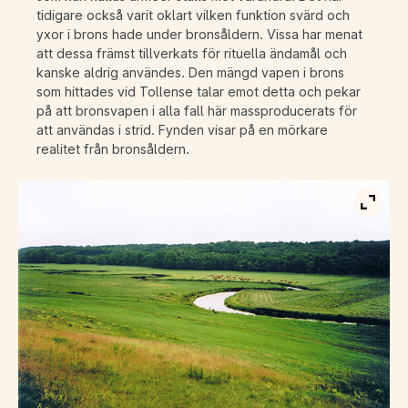
tidigare också varit oklart vilken funktion svärd och
yxor i brons hade under bronsåldern. Vissa har menat
att dessa främst tillverkats för rituella ändamål och
kanske aldrig användes. Den mängd vapen i brons
som hittades vid Tollense talar emot detta och pekar
på att bronsvapen i alla fall här massproducerats för
att användas i strid. Fynden visar på en mörkare
realitet från bronsåldern.
Visa b