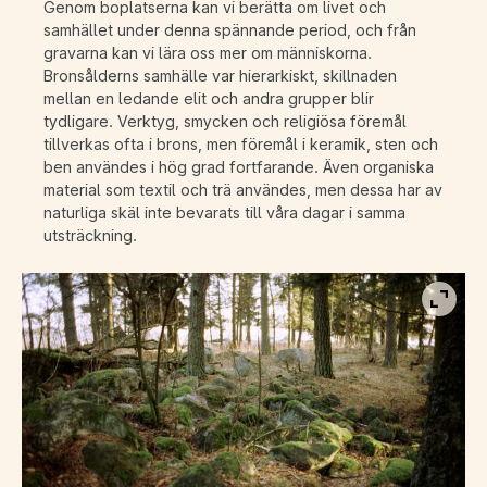
Genom boplatserna kan vi berätta om livet och
samhället under denna spännande period, och från
gravarna kan vi lära oss mer om människorna.
Bronsålderns samhälle var hierarkiskt, skillnaden
mellan en ledande elit och andra grupper blir
tydligare. Verktyg, smycken och religiösa föremål
tillverkas ofta i brons, men föremål i keramik, sten och
ben användes i hög grad fortfarande. Även organiska
material som textil och trä användes, men dessa har av
naturliga skäl inte bevarats till våra dagar i samma
utsträckning.
Visa b