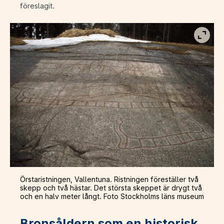
föreslagit.
Visa b
Örstaristningen, Vallentuna. Ristningen föreställer två
skepp och två hästar. Det största skeppet är drygt två
och en halv meter långt. Foto Stockholms läns museum
Bronsåldern som en historisk