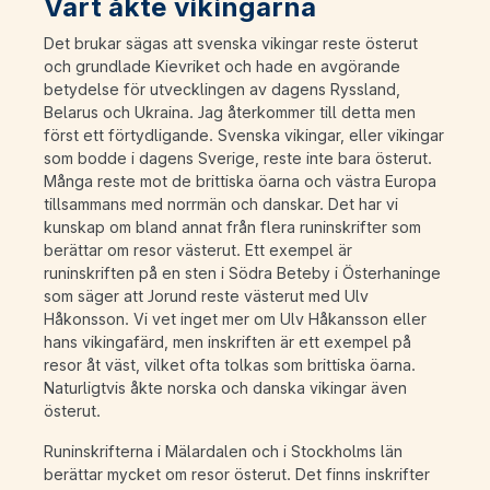
Vart åkte vikingarna
Det brukar sägas att svenska vikingar reste österut
och grundlade Kievriket och hade en avgörande
betydelse för utvecklingen av dagens Ryssland,
Belarus och Ukraina. Jag återkommer till detta men
först ett förtydligande. Svenska vikingar, eller vikingar
som bodde i dagens Sverige, reste inte bara österut.
Många reste mot de brittiska öarna och västra Europa
tillsammans med norrmän och danskar. Det har vi
kunskap om bland annat från flera runinskrifter som
berättar om resor västerut. Ett exempel är
runinskriften på en sten i Södra Beteby i Österhaninge
som säger att Jorund reste västerut med Ulv
Håkonsson. Vi vet inget mer om Ulv Håkansson eller
hans vikingafärd, men inskriften är ett exempel på
resor åt väst, vilket ofta tolkas som brittiska öarna.
Naturligtvis åkte norska och danska vikingar även
österut.
Runinskrifterna i Mälardalen och i Stockholms län
berättar mycket om resor österut. Det finns inskrifter