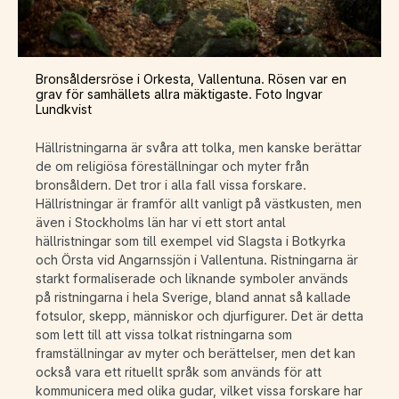
Bronsåldersröse i Orkesta, Vallentuna. Rösen var en
grav för samhällets allra mäktigaste. Foto Ingvar
Lundkvist
Hällristningarna är svåra att tolka, men kanske berättar
de om religiösa föreställningar och myter från
bronsåldern. Det tror i alla fall vissa forskare.
Hällristningar är framför allt vanligt på västkusten, men
även i Stockholms län har vi ett stort antal
hällristningar som till exempel vid Slagsta i Botkyrka
och Örsta vid Angarnssjön i Vallentuna. Ristningarna är
starkt formaliserade och liknande symboler används
på ristningarna i hela Sverige, bland annat så kallade
fotsulor, skepp, människor och djurfigurer. Det är detta
som lett till att vissa tolkat ristningarna som
framställningar av myter och berättelser, men det kan
också vara ett rituellt språk som används för att
kommunicera med olika gudar, vilket vissa forskare har