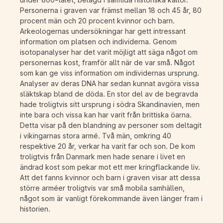
Personerna i graven var främst mellan 18 och 45 år, 80
procent män och 20 procent kvinnor och barn.
Arkeologernas undersökningar har gett intressant
information om platsen och individerna. Genom
isotopanalyser har det varit möjligt att säga något om
personernas kost, framför allt när de var små. Något
som kan ge viss information om individernas ursprung.
Analyser av deras DNA har sedan kunnat avgöra vissa
släktskap bland de döda. En stor del av de begravda
hade troligtvis sitt ursprung i södra Skandinavien, men
inte bara och vissa kan har varit från brittiska öarna.
Detta visar på den blandning av personer som deltagit
i vikingarnas stora armé. Två män, omkring 40
respektive 20 år, verkar ha varit far och son. De kom
troligtvis från Danmark men hade senare i livet en
ändrad kost som pekar mot ett mer kringflackande liv.
Att det fanns kvinnor och barn i graven visar att dessa
större arméer troligtvis var små mobila samhällen,
något som är vanligt förekommande även länger fram i
historien.