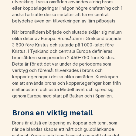
utveckling. I vissa områden användes aldrig brons
eller kopparlegeringar i någon högre omfattning och i
andra fortsatte dessa metaller att ha en central
betydelse även om tillverkningen av järn påbörjats.
När bronsåldern började och slutade skiljer sig mellan
olika delar av Europa. Bronsåldern i Grekland började
3 600 före Kristus och slutade på 1 000-talet före
Kristus. I Tyskland och centrala Europa definieras
bronsåldern som perioden 2 450–750 före Kristus.
Detta är för att det var under de perioderna som
verktyg och föremål tillverkades i brons och
kopparlegeringar i dessa olika områden. Kunskapen
om att använda brons och kopparlegeringar kom från
mellanöstern och östra Medelhavet och spred sig
genom Europa med start på Balkan och i Spanien.
Brons en viktig metall
Brons är alltså en legering av koppar och tenn, som
när de blandas skapar ett hårt och guldblänkande
material. Koppar och tenn finns inte överallt utan det