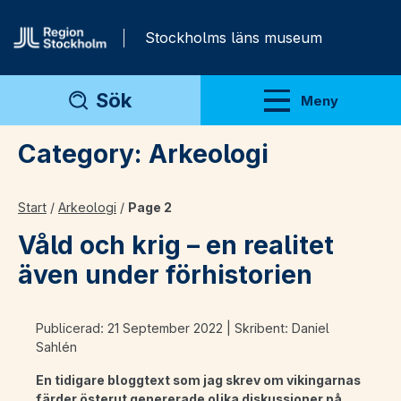
Gå direkt till innehåll
Stockholms läns museum
Sök
Meny
Visa meny
Category:
Arkeologi
Start
/
Arkeologi
/
Page 2
Våld och krig – en realitet
även under förhistorien
Publicerad: 21 September 2022 | Skribent: Daniel
Sahlén
En tidigare bloggtext som jag skrev om vikingarnas
färder österut genererade olika diskussioner på