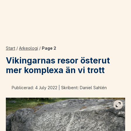
Start
/
Arkeologi
/
Page 2
Vikingarnas resor österut
mer komplexa än vi trott
Publicerad: 4 July 2022 | Skribent: Daniel Sahlén
Visa b