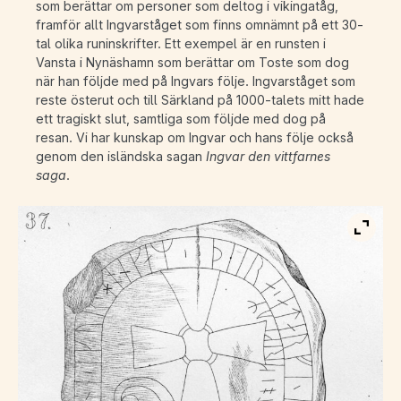
som berättar om personer som deltog i vikingatåg,
framför allt Ingvarståget som finns omnämnt på ett 30-
tal olika runinskrifter. Ett exempel är en runsten i
Vansta i Nynäshamn som berättar om Toste som dog
när han följde med på Ingvars följe. Ingvarståget som
reste österut och till Särkland på 1000-talets mitt hade
ett tragiskt slut, samtliga som följde med dog på
resan. Vi har kunskap om Ingvar och hans följe också
genom den isländska sagan
Ingvar den vittfarnes
saga
.
Visa b