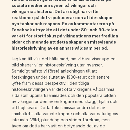
sociala medier om synen på vikingar och
vikingarnas historia. Det är roligt när vi får
reaktioner på det vi publicerar och att det skapar
nya tankar och respons. En av kommentarerna på
Facebook uttryckte att det under 80- och 90-talen
var ett för stort fokus på vikingatidens mer fredliga
sidor och menade att detta skapar en missvisande
historieskrivning av en annars våldsam period.
Jag kan till viss del hålla med, om vi bara visar upp en
bild skapar vi en historieskrivning utan nyanser.
Samtidigt måste vi förstå anledningen till att
forskningen under slutet av 1900-talet och senare
lyfte fram dessa perspektiv. I den tidiga
historieskrivningen var det ofta vikingens våldsamma
sida som uppmärksammades och den populära bilden
av vikingen är den av en krigare med skägg, hjälm och
ett höjt svärd. Detta fokus missar andra delar av
samhället – alla var inte krigare och alla var naturligtvis
inte män. Våld, plundring och strider förekom, men
även om detta har varit en betydande del av de