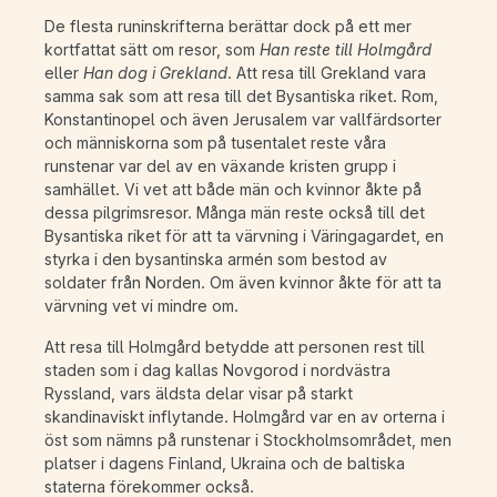
De flesta runinskrifterna berättar dock på ett mer
kortfattat sätt om resor, som
Han reste till Holmgård
eller
Han dog i Grekland
. Att resa till Grekland vara
samma sak som att resa till det Bysantiska riket. Rom,
Konstantinopel och även Jerusalem var vallfärdsorter
och människorna som på tusentalet reste våra
runstenar var del av en växande kristen grupp i
samhället. Vi vet att både män och kvinnor åkte på
dessa pilgrimsresor. Många män reste också till det
Bysantiska riket för att ta värvning i Väringagardet, en
styrka i den bysantinska armén som bestod av
soldater från Norden. Om även kvinnor åkte för att ta
värvning vet vi mindre om.
Att resa till Holmgård betydde att personen rest till
staden som i dag kallas Novgorod i nordvästra
Ryssland, vars äldsta delar visar på starkt
skandinaviskt inflytande. Holmgård var en av orterna i
öst som nämns på runstenar i Stockholmsområdet, men
platser i dagens Finland, Ukraina och de baltiska
staterna förekommer också.