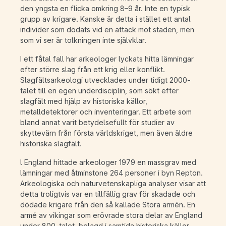
den yngsta en flicka omkring 8–9 år. Inte en typisk
grupp av krigare. Kanske är detta i stället ett antal
individer som dödats vid en attack mot staden, men
som vi ser är tolkningen inte självklar.
I ett fåtal fall har arkeologer lyckats hitta lämningar
efter större slag från ett krig eller konflikt.
Slagfältsarkeologi utvecklades under tidigt 2000-
talet till en egen underdisciplin, som sökt efter
slagfält med hjälp av historiska källor,
metalldetektorer och inventeringar. Ett arbete som
bland annat varit betydelsefullt för studier av
skyttevärn från första världskriget, men även äldre
historiska slagfält.
l England hittade arkeologer 1979 en massgrav med
lämningar med åtminstone 264 personer i byn Repton.
Arkeologiska och naturvetenskapliga analyser visar att
detta troligtvis var en tillfällig grav för skadade och
dödade krigare från den så kallade Stora armén. En
armé av vikingar som erövrade stora delar av England
under 800-talet, belagd i samtida historiska källor.