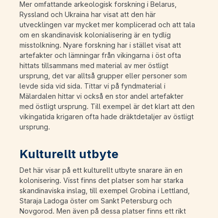
Mer omfattande arkeologisk forskning i Belarus,
Ryssland och Ukraina har visat att den här
utvecklingen var mycket mer komplicerad och att tala
om en skandinavisk kolonialisering är en tydlig
misstolkning. Nyare forskning har i stället visat att
artefakter och lämningar från vikingarna i öst ofta
hittats tillsammans med material av mer östligt
ursprung, det var alltså grupper eller personer som
levde sida vid sida. Tittar vi på fyndmaterial i
Mälardalen hittar vi också en stor andel artefakter
med östligt ursprung. Till exempel är det klart att den
vikingatida krigaren ofta hade dräktdetaljer av östligt
ursprung.
Kulturellt utbyte
Det här visar på ett kulturellt utbyte snarare än en
kolonisering. Visst finns det platser som har starka
skandinaviska inslag, till exempel Grobina i Lettland,
Staraja Ladoga öster om Sankt Petersburg och
Novgorod. Men även på dessa platser finns ett rikt