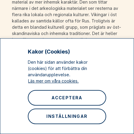
material av mer inhemsk karaktär. Den som tittar
närmare i det arkeologiska materialet ser resterna av
flera rika lokala och regionala kulturer. Vikingar i öst
kallades av samtida källor ofta för Rus. Troligtvis är
detta en blandad kulturell grupp, som präglats av öst-
skandinaviska och inhemska traditioner. Det är heller
inte säkert att detta var en kulturellt homogen grupp.
Kakor (Cookies)
Att åka på viking
Den här sidan använder kakor
Det som jag ville förklara för mina skotska vänner den
(cookies) för att förbättra din
gången var förstås att vikingar var en lika viktig
användarupplevelse.
företeelse i dagens Sverige som i dagens Danmark
Läs mer om våra cookies.
och Norge.
ACCEPTERA
Visa b
INSTÄLLNINGAR