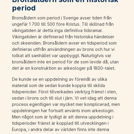
period
Bronsåldern som period i Sverige avser tiden från
ungefär 1 700 till 500 före Kristus. Till skillnad från
vikingatiden är detta inga definitiva tidsramar.
Vikingatiden är definierad från historiska händelser
och skeenden. Bronsåldern avser en tidsperiod som
definieras utifrån användningen av brons och hur vi
tolkat att samhället var uppbyggt. Naturligtvis var
bronsåldern inte en period för de som levde då, utan
det är en konstruktion av arkeologer på 1800-talet.
De kunde se en uppdelning av föremål av olika
material som de sedan kunde koppla till skilda
tidsperioder. Först tillverkades verktyg främst i sten,
sedan i brons och till slut i järn. Vi vet idag att denna
process egentligen var mycket mer komplicerad, men
uppdelningen har fortsatt använts inom arkeologin.
Men något som är tydligt är att denna uppdelning i
tidsperioder främst är kopplad till utvecklingen i
Europa, i andra delar av världen finns inte denna