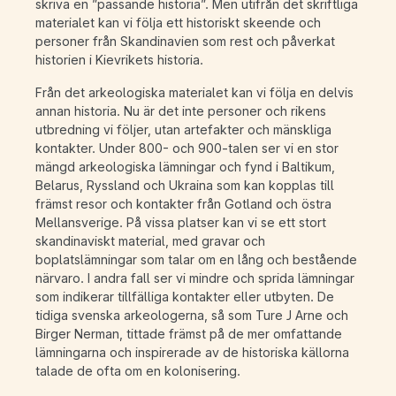
skriva en ”passande historia”. Men utifrån det skriftliga
materialet kan vi följa ett historiskt skeende och
personer från Skandinavien som rest och påverkat
historien i Kievrikets historia.
Från det arkeologiska materialet kan vi följa en delvis
annan historia. Nu är det inte personer och rikens
utbredning vi följer, utan artefakter och mänskliga
kontakter. Under 800- och 900-talen ser vi en stor
mängd arkeologiska lämningar och fynd i Baltikum,
Belarus, Ryssland och Ukraina som kan kopplas till
främst resor och kontakter från Gotland och östra
Mellansverige. På vissa platser kan vi se ett stort
skandinaviskt material, med gravar och
boplatslämningar som talar om en lång och bestående
närvaro. I andra fall ser vi mindre och sprida lämningar
som indikerar tillfälliga kontakter eller utbyten. De
tidiga svenska arkeologerna, så som Ture J Arne och
Birger Nerman, tittade främst på de mer omfattande
lämningarna och inspirerade av de historiska källorna
talade de ofta om en kolonisering.