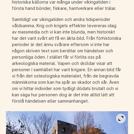
historiska källorna var många under vikingatiden i
första hand bönder, fiskare, hantverkare eller trälar.
Samtidigt var vikingatiden och andra tidsperioder
våldsamma. Krig och krigets effekter levereras idag
av massmedia och vi kan inte blunda, men historiskt
har det varit svårt att få en äkta bild. Från förhistoriska
perioder är det ännu svårare eftersom vi inte har
någon skriven text som berättar om händelser och
personliga öden. I stället får vi förlita oss på
arkeologiska material. Vapen och sköldar visar att
personer i samhället har varit krigare. En annan bild får
vi från det osteologiska materialet, från de begravda
människorna som kan ha spår av skador och sår. Även
om vi hittar individer som tydligt dödats brutalt och vi
kan säga hur personen dog är det inte alltid lätt att
förstå händelsen eller sammanhanget.
Visa b