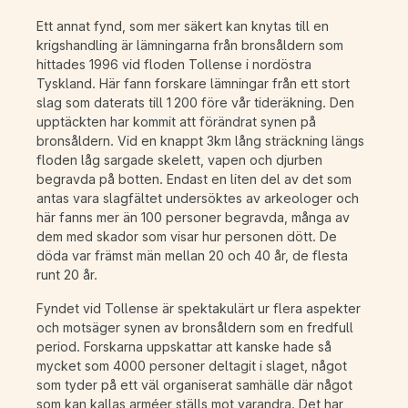
Ett annat fynd, som mer säkert kan knytas till en
krigshandling är lämningarna från bronsåldern som
hittades 1996 vid floden Tollense i nordöstra
Tyskland. Här fann forskare lämningar från ett stort
slag som daterats till 1 200 före vår tideräkning. Den
upptäckten har kommit att förändrat synen på
bronsåldern. Vid en knappt 3km lång sträckning längs
floden låg sargade skelett, vapen och djurben
begravda på botten. Endast en liten del av det som
antas vara slagfältet undersöktes av arkeologer och
här fanns mer än 100 personer begravda, många av
dem med skador som visar hur personen dött. De
döda var främst män mellan 20 och 40 år, de flesta
runt 20 år.
Fyndet vid Tollense är spektakulärt ur flera aspekter
och motsäger synen av bronsåldern som en fredfull
period. Forskarna uppskattar att kanske hade så
mycket som 4000 personer deltagit i slaget, något
som tyder på ett väl organiserat samhälle där något
som kan kallas arméer ställs mot varandra. Det har