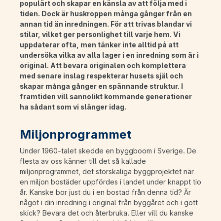
populärt och skapar en känsla av att följa med i
tiden. Dock är huskroppen många gånger från en
annan tid än inredningen. För att trivas blandar vi
stilar, vilket ger personlighet till varje hem. Vi
uppdaterar ofta, men tänker inte alltid på att
undersöka vilka av alla lager i en inredning som är i
original. Att bevara originalen och komplettera
med senare inslag respekterar husets själ och
skapar många gånger en spännande struktur. I
framtiden vill sannolikt kommande generationer
ha sådant som vi slänger idag.
Miljonprogrammet
Under 1960-talet skedde en byggboom i Sverige. De
flesta av oss känner till det så kallade
miljonprogrammet, det storskaliga byggprojektet när
en miljon bostäder uppfördes i landet under knappt tio
år. Kanske bor just du i en bostad från denna tid? Är
något i din inredning i original från byggåret och i gott
skick? Bevara det och återbruka. Eller vill du kanske