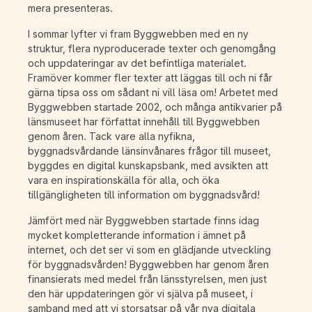
mera presenteras.
I sommar lyfter vi fram Byggwebben med en ny
struktur, flera nyproducerade texter och genomgång
och uppdateringar av det befintliga materialet.
Framöver kommer fler texter att läggas till och ni får
gärna tipsa oss om sådant ni vill läsa om! Arbetet med
Byggwebben startade 2002, och många antikvarier på
länsmuseet har författat innehåll till Byggwebben
genom åren. Tack vare alla nyfikna,
byggnadsvårdande länsinvånares frågor till museet,
byggdes en digital kunskapsbank, med avsikten att
vara en inspirationskälla för alla, och öka
tillgängligheten till information om byggnadsvård!
Jämfört med när Byggwebben startade finns idag
mycket kompletterande information i ämnet på
internet, och det ser vi som en glädjande utveckling
för byggnadsvården! Byggwebben har genom åren
finansierats med medel från länsstyrelsen, men just
den här uppdateringen gör vi själva på museet, i
samband med att vi storsatsar på vår nya digitala