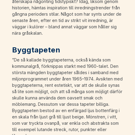
återskapa någonting tidstypiskt? Idag, liksom genom
historien, hämtas inspiration till inredningstrender från
gångna perioders stilar. Något som har synts under de
senaste åren, efter en tid av strikt vit inredning, är
väggar i kulörer – bland annat väggar som håller sig
nära gråskalan.
Byggtapeten
”De så kallade byggtapeterna, också kända som
kommunalgrå, förknippas starkt med 1960-talet. Den
största mängden byggtapeter såldes i samband med
miljonprogrammet under åren 1965–1974. Avsikten med
byggtapeterna, rent estetiskt, var att de skulle synas
så lite som möjligt, och att så många som möjligt därför
skulle kunna använda dem oavsett smak och
möblemang. Dessutom var dessa tapeter billiga.
Byggtapeten bestod av en enfärgad ljus bottenfärg i
en skala från ljust grå till ljust beige. Mönstren, i vitt,
som var tryckta ovanpå, var enkla och abstrakta som
till exempel lutande streck, rutor, punkter eller