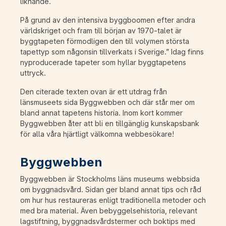
liknande.
På grund av den intensiva byggboomen efter andra
världskriget och fram till början av 1970-talet är
byggtapeten förmodligen den till volymen största
tapettyp som någonsin tillverkats i Sverige.” Idag finns
nyproducerade tapeter som hyllar byggtapetens
uttryck.
Den citerade texten ovan är ett utdrag från
länsmuseets sida Byggwebben och där står mer om
bland annat tapetens historia. Inom kort kommer
Byggwebben åter att bli en tillgänglig kunskapsbank
för alla våra hjärtligt välkomna webbesökare!
Byggwebben
Byggwebben är Stockholms läns museums webbsida
om byggnadsvård. Sidan ger bland annat tips och råd
om hur hus restaureras enligt traditionella metoder och
med bra material. Även bebyggelsehistoria, relevant
lagstiftning, byggnadsvårdstermer och boktips med