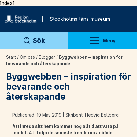
index1
Gå direkt till innehåll
Stockholms läns museum
Sök
Meny
Visa meny
Start
/
Om oss
/
Bloggar
/
Byggwebben – inspiration för
bevarande och återskapande
Byggwebben – inspiration för
bevarande och
återskapande
Publicerad: 10 May 2019 | Skribent: Hedvig Bellberg
Att inreda sitt hem kommer nog alltid att vara på
modet. Att följa de senaste trenderna är både