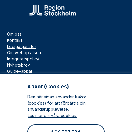
Om oss
Kontakt
Lediga tjänster
Om webbplatsen
Integritetspolicy
Nyhetsbrev
Guide-appar
Bloggar
Press
Kakor (Cookies)
Länskällan
Den här sidan använder kakor
Kulturarv Stockholm
(cookies) för att förbättra din
Sociala medier
användarupplevelse.
Läs mer om våra cookies.
Facebook
Instagram
ACCEPTERA