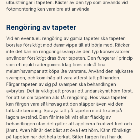
utbuktningar i tapeten. Klister av den typ som används vid
fotomontering kan vara bra att använda.
Rengöring av tapeter
Vid en eventuell rengöring av gamla tapeter ska tapeten
borstas försiktigt med dammvippa till att börja med. Räcker
inte det kan en rengöringssvamp av den typ konservatorer
använder försiktigt dras över tapeten. Den fungerar i princip
som ett mjukt radergummi. Idag finns också fina
melaminsvampar att köpa lite varstans. Använd den mjukaste
svampen, och kom ihåg att vara ytterst lätt på handen.
Färgar tapeten av sig på svampen ska behandlingen
avbrytas. Det är viktigt att pröva i ett undanskymt hörn först,
för att se om tapeten alls tål rengöring. Hos vissa tapeter
kan färgen vara så limsvag att den släpper även vid den
lättaste beröring. Spraya lätt på tapeten med fixativ på
lagom avstånd. Den får inte bli våt eller fläckig av
behandlingen utan det gäller att applicera fixativet tunt och
jämnt. Även här är det bäst att öva i ett hörn. Känn försiktigt
på tapeten när det hela torkat. Sitter färgen fast har du