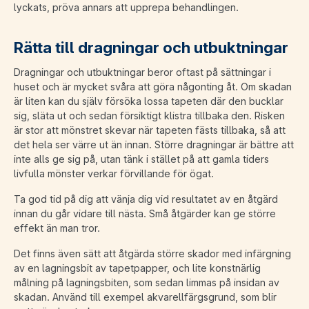
lyckats, pröva annars att upprepa behandlingen.
Rätta till dragningar och utbuktningar
Dragningar och utbuktningar beror oftast på sättningar i
huset och är mycket svåra att göra någonting åt. Om skadan
är liten kan du själv försöka lossa tapeten där den bucklar
sig, släta ut och sedan försiktigt klistra tillbaka den. Risken
är stor att mönstret skevar när tapeten fästs tillbaka, så att
det hela ser värre ut än innan. Större dragningar är bättre att
inte alls ge sig på, utan tänk i stället på att gamla tiders
livfulla mönster verkar förvillande för ögat.
Ta god tid på dig att vänja dig vid resultatet av en åtgärd
innan du går vidare till nästa. Små åtgärder kan ge större
effekt än man tror.
Det finns även sätt att åtgärda större skador med infärgning
av en lagningsbit av tapetpapper, och lite konstnärlig
målning på lagningsbiten, som sedan limmas på insidan av
skadan. Använd till exempel akvarellfärgsgrund, som blir