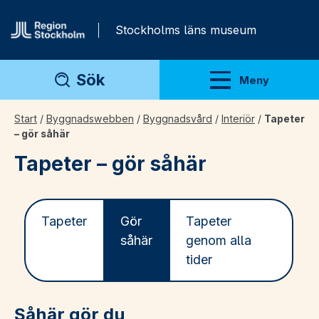
Gå direkt till innehåll
Stockholms läns museum
Sök
Meny
Visa meny
Start
/
Byggnadswebben
/
Byggnadsvård
/
Interiör
/
Tapeter
– gör såhär
Tapeter – gör såhär
Tapeter
Gör
Tapeter
såhär
genom alla
tider
Såhär gör du