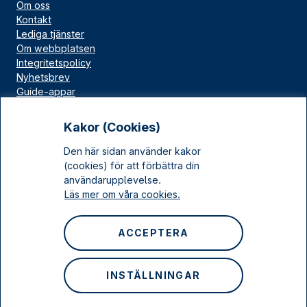
Om oss
Kontakt
Lediga tjänster
Om webbplatsen
Integritetspolicy
Nyhetsbrev
Guide-appar
Bloggar
Press
Kakor (Cookies)
Länskällan
Den här sidan använder kakor
Kulturarv Stockholm
(cookies) för att förbättra din
Sociala medier
användarupplevelse.
Läs mer om våra cookies.
Facebook
Instagram
ACCEPTERA
LinkedIn
YouTube
INSTÄLLNINGAR