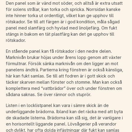
Den panel som är vänd mot söder, och alltså är extra utsatt
för solens strålar, kan torka och spricka. Norrsidan kanske
inte hinner torka ut ordentligt, vilket kan ge upphov till
rötskador. Se till att färgen är i god kondition, måla sågad
panel med slamfärg och hyvlad med linoljefärg. Om fukt
stängs in bakom en tät plastfärg kan det ge upphov till
rötskador.
En stående panel kan få rötskador i den nedre delen.
Marknivån brukar höjas under årens lopp genom att växter
förmultnar. Försök sänka marknivån om den ligger an mot
panelens ändträ. Partierna kring fönstren är också känsliga,
här kan fukt samlas. Se till att fodren är i gott skick och
täcker skarven mellan fönster och stomme. Man kan också
komplettera med “vattbrädor” över och under fönstren om
sådana saknas. Se över rännor och stuprör.
Listen i en locklistpanel kan vara i sämre skick än de
underliggande brädorna. Ibland kan det räcka med att byta
de skadade listerna. Brädorna kan slå sig, det är vanligare i
en horisontellt liggande panel. Lövsågerier på verandor
och dylikt, har ofta dolda infästningar där fukt kan samlas