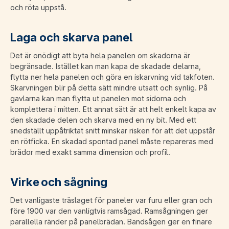
och röta uppstå.
Laga och skarva panel
Det är onödigt att byta hela panelen om skadorna är
begränsade. Istället kan man kapa de skadade delarna,
flytta ner hela panelen och göra en iskarvning vid takfoten.
Skarvningen blir på detta sätt mindre utsatt och synlig. På
gavlarna kan man flytta ut panelen mot sidorna och
komplettera i mitten. Ett annat sätt är att helt enkelt kapa av
den skadade delen och skarva med en ny bit. Med ett
snedställt uppåtriktat snitt minskar risken för att det uppstår
en rötficka. En skadad spontad panel måste repareras med
brädor med exakt samma dimension och profil.
Virke och sågning
Det vanligaste träslaget för paneler var furu eller gran och
före 1900 var den vanligtvis ramsågad. Ramsågningen ger
parallella ränder på panelbrädan. Bandsågen ger en finare