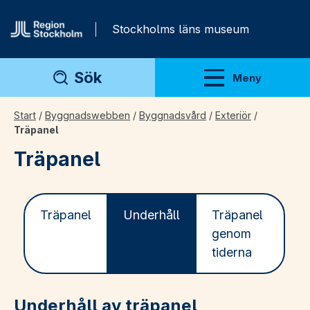
Gå direkt till innehåll
Stockholms läns museum
Sök
Meny
Visa meny
Start
/
Byggnadswebben
/
Byggnadsvård
/
Exteriör
/
Träpanel
Träpanel
Träpanel
Underhåll
Träpanel
genom
tiderna
Underhåll av träpanel