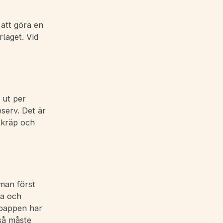
 att göra en
laget. Vid
.
 ut per
eserv. Det är
skräp och
 man först
ga och
spappen har
så måste