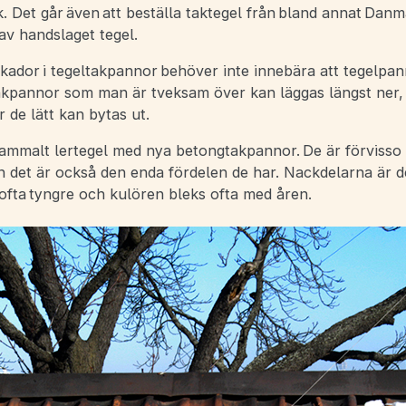
. Det går även att beställa taktegel från bland annat Dan
 av handslaget tegel.
skador i tegeltakpannor behöver inte innebära att tegelpa
akpannor som man är tveksam över kan läggas längst ner,
r de lätt kan bytas ut.
 gammalt lertegel med nya betongtakpannor. De är förvisso
n det är också den enda fördelen de har. Nackdelarna är de
 ofta tyngre och kulören bleks ofta med åren.