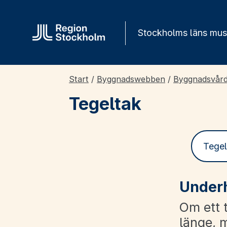
Gå direkt till innehåll
Stockholms läns mu
Start
/
Byggnadswebben
/
Byggnadsvår
Tegeltak
Tegel
Underh
Om ett 
länge, m