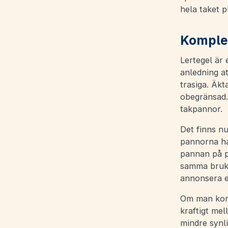
hela taket p
Komplet
Lertegel är 
anledning at
trasiga. Äkt
obegränsad.
takpannor.
Det finns nu
pannorna ha
pannan på p
samma bruk, 
annonsera e
Om man kompl
kraftigt mel
mindre synli