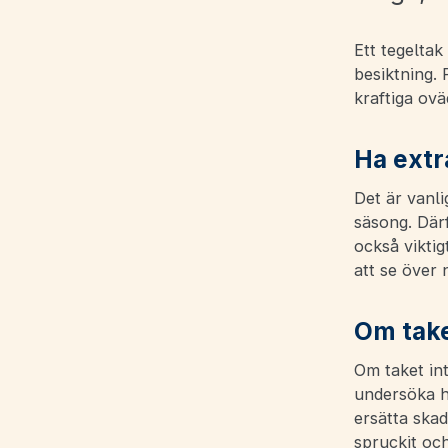
Ett tegeltak
besiktning. 
kraftiga ovä
Ha extr
Det är vanli
säsong. Därf
också vikti
att se över 
Om taket
Om taket int
undersöka h
ersätta ska
spruckit och