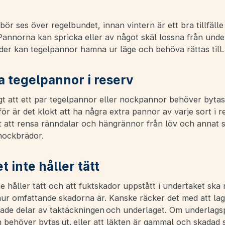
 bör ses över regelbundet, innan vintern är ett bra tillfälle
Pannorna kan spricka eller av något skäl lossna från under
der kan tegelpannor hamna ur läge och behöva rättas till
a tegelpannor i reserv
gt att ett par tegelpannor eller nockpannor behöver bytas
ör är det klokt att ha några extra pannor av varje sort i r
gt att rensa ränndalar och hängrännor från löv och annat 
nockbrädor.
 inte håller tätt
e håller tätt och att fuktskador uppstått i undertaket ska
ur omfattande skadorna är. Kanske räcker det med att la
dade delar av taktäckningen och underlaget. Om underlag
 behöver bytas ut, eller att läkten är gammal och skadad 