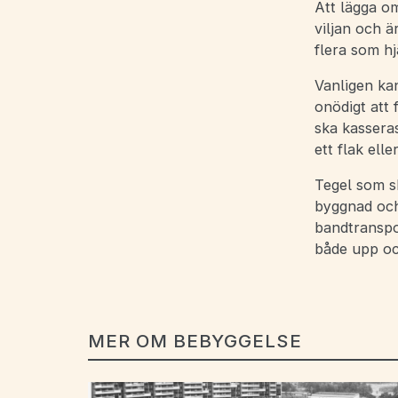
Att lägga om
viljan och ä
flera som hj
Vanligen ka
onödigt att 
ska kasseras
ett flak elle
Tegel som s
byggnad och 
bandtranspo
både upp och
MER OM BEBYGGELSE