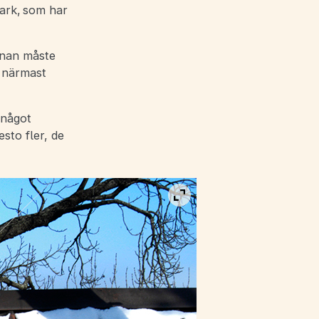
mark, som har
nnan måste
 närmast
 något
sto fler, de
Visa bild i fullskärm