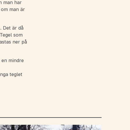
om man har
ra om man är
. Det är då
 Tegel som
astas ner på
r en mindre
nga teglet