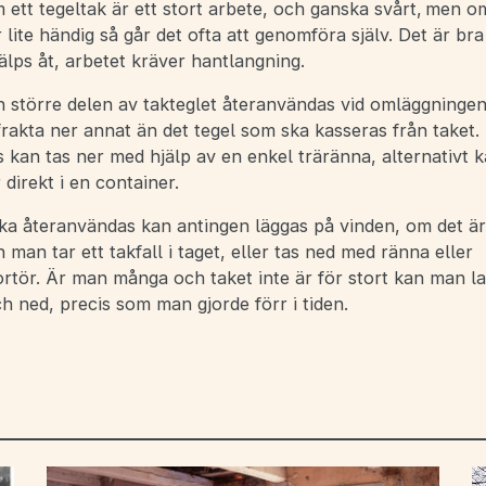
 ett tegeltak är ett stort arbete, och ganska svårt, men 
r lite händig så går det ofta att genomföra själv. Det är b
älps åt, arbetet kräver hantlangning.
n större delen av takteglet återanvändas vid omläggningen
frakta ner annat än det tegel som ska kasseras från taket.
 kan tas ner med hjälp av en enkel träränna, alternativt k
r direkt i en container.
ka återanvändas kan antingen läggas på vinden, om det ä
man tar ett takfall i taget, eller tas ned med ränna eller
rtör. Är man många och taket inte är för stort kan man la
 ned, precis som man gjorde förr i tiden.