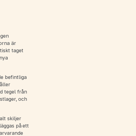
ngen
orna är
tiskt taget
 nya
e befintliga
åller
d tegel från
stlager, och
t skiljer
läggas på ett
varvarande