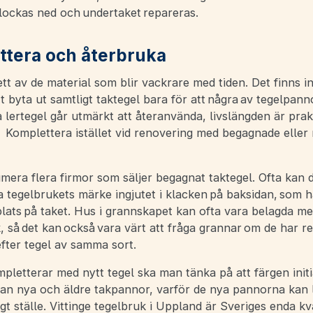
lockas ned och undertaket repareras.
tera och återbruka
ett av de material som blir vackrare med tiden. Det finns i
t byta ut samtligt taktegel bara för att några av tegelpann
a lertegel går utmärkt att återanvända, livslängden är prak
 Komplettera istället vid renovering med begagnade eller
mera flera firmor som säljer begagnat taktegel. Ofta kan d
 tegelbrukets märke ingjutet i klacken på baksidan, som h
lats på taket. Hus i grannskapet kan ofta vara belagda me
så det kan också vara värt att fråga grannar om de har re
fter tegel av samma sort.
etterar med nytt tegel ska man tänka på att färgen initial
lan nya och äldre takpannor, varför de nya pannorna kan 
gt ställe. Vittinge tegelbruk i Uppland är Sveriges enda k