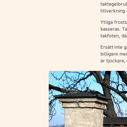
taktegelbruk
tillverkning
Ytliga frost
kasseras. T
takfoten, dä
Ersätt inte
billigare me
är tjockare,