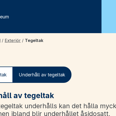
seum
d
/
Exteriör
/
Tegeltak
tak
Underhåll av tegeltak
åll av tegeltak
tegeltak underhålls kan det hålla myck
en ibland blir underhållet åsidosatt.