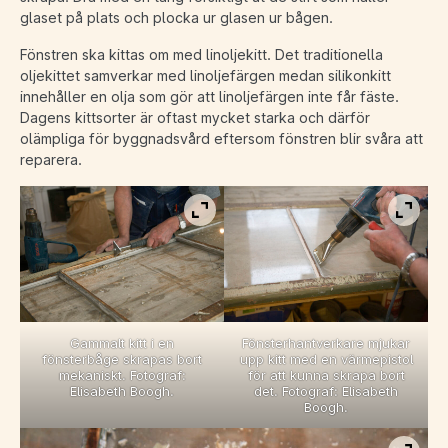
glaset på plats och plocka ur glasen ur bågen.
Fönstren ska kittas om med linoljekitt. Det traditionella
oljekittet samverkar med linoljefärgen medan silikonkitt
innehåller en olja som gör att linoljefärgen inte får fäste.
Dagens kittsorter är oftast mycket starka och därför
olämpliga för byggnadsvård eftersom fönstren blir svåra att
reparera.
Visa bild i fullskärm
Visa b
Gammalt kitt i en
Fönsterhantverkare mjukar
fönsterbåge skrapas bort
upp kitt med en värmepistol
mekaniskt. Fotograf:
för att kunna skrapa bort
Elisabeth Boogh.
det. Fotograf: Elisabeth
Boogh.