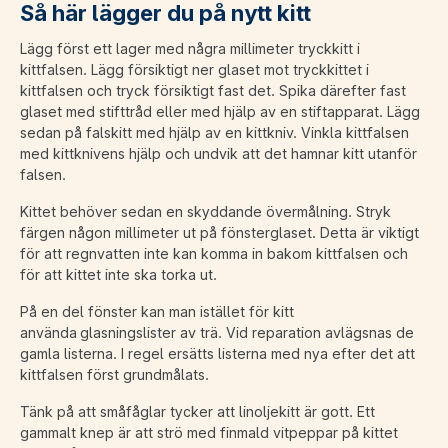
Så här lägger du på nytt kitt
Lägg först ett lager med några millimeter tryckkitt i
kittfalsen. Lägg försiktigt ner glaset mot tryckkittet i
kittfalsen och tryck försiktigt fast det. Spika därefter fast
glaset med stifttråd eller med hjälp av en stiftapparat. Lägg
sedan på falskitt med hjälp av en kittkniv. Vinkla kittfalsen
med kittknivens hjälp och undvik att det hamnar kitt utanför
falsen.
Kittet behöver sedan en skyddande övermålning. Stryk
färgen någon millimeter ut på fönsterglaset. Detta är viktigt
för att regnvatten inte kan komma in bakom kittfalsen och
för att kittet inte ska torka ut.
På en del fönster kan man istället för kitt
använda glasningslister av trä. Vid reparation avlägsnas de
gamla listerna. I regel ersätts listerna med nya efter det att
kittfalsen först grundmålats.
Tänk på att småfåglar tycker att linoljekitt är gott. Ett
gammalt knep är att strö med finmald vitpeppar på kittet