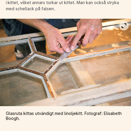
i kittet, vilket annars torkar ut kittet. Man kan också stryka
med schellack på falsen.
Vis
Glasruta kittas utvändigt med linoljekitt. Fotograf: Elisabeth
Boogh.