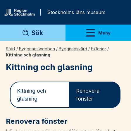
Gå direkt till innehåll
Stockholms läns museum
Sök
Meny
Visa meny
Start
/
Byggnadswebben
/
Byggnadsvård
/
Exteriör
/
Kittning och glasning
Kittning och glasning
Kittning och
Renovera
glasning
fönster
Renovera fönster