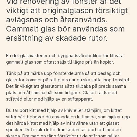
Vid renovering av fönster är det
viktigt att originalglasen försiktigt
avlägsnas och återanvänds.
Gammalt glas bör användas som
ersättning av skadade rutor.
En del glasmästerier och byggnadsvårdbutiker tar tillvara
gammalt glas som oftast säljs till lägre pris än kopior.
Tänk på att märka upp fönsterdelarna så att beslag och
glasrutor kommer på rätt plats när du ska sätta ihop fönstret.
Det är viktigt att glasrutorna sätts tillbaka på precis samma
plats och åt samma håll som tidigare. Glaset fästs med
stifttråd eller med hjälp av en stiftapparat.
Du tar bort kitt med hjälp av kniv eller stämjärn, om kittet
sitter hårt behöver du använda en kittlampa, som mjukar upp
det hårda kittet med hjälp av infravärme utan att glaset
spricker. Det mjuka kittet kan sedan tas bort lätt med en
skrapa. Dra med en tång försiktigt ut de stift som håller