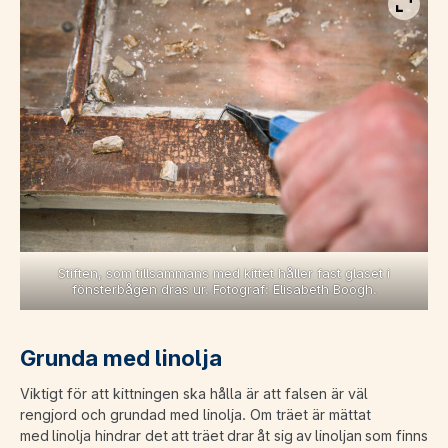
Visa b
Stiften, som tillsammans med kittet håller fast glaset i
fönsterbågen dras ur. Fotograf: Elisabeth Boogh.
Grunda med linolja
Viktigt för att kittningen ska hålla är att falsen är väl
rengjord och grundad med linolja. Om träet är mättat
med linolja hindrar det att träet drar åt sig av linoljan som finns