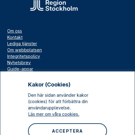
Om oss
Kontakt
Lediga tjänster
Om webbplatsen
Integritetspolicy
Nyhetsbrev
Guide-appar
Bloggar
Press
Kakor (Cookies)
Länskällan
Den här sidan använder kakor
Kulturarv Stockholm
(cookies) för att förbättra din
Sociala medier
användarupplevelse.
Läs mer om våra cookies.
Facebook
Instagram
ACCEPTERA