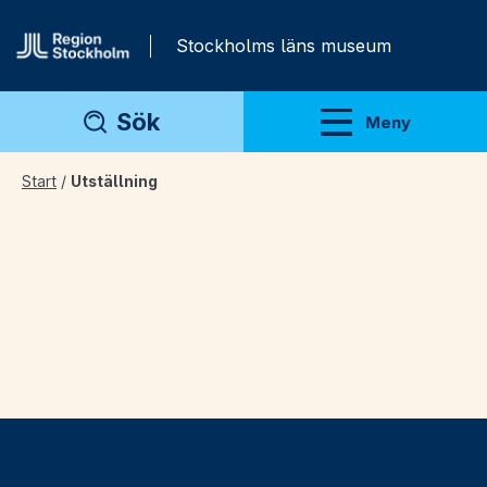
Gå direkt till innehåll
Stockholms läns museum
Sök
Meny
Visa meny
Start
/
Utställning