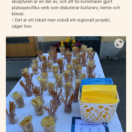
skulpturen är en del av, och att tio konstnärer gjort
platsspecifika verk som diskuterar kulturarv, minne och
klimat.
– Det är ett lokalt men också ett regionalt projekt,
säger hon.
Visa b