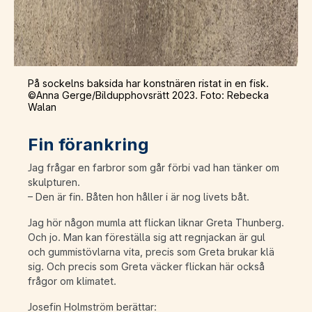
På sockelns baksida har konstnären ristat in en fisk.
©Anna Gerge/Bildupphovsrätt 2023. Foto: Rebecka
Walan
Fin förankring
Jag frågar en farbror som går förbi vad han tänker om
skulpturen.
– Den är fin. Båten hon håller i är nog livets båt.
Jag hör någon mumla att flickan liknar Greta Thunberg.
Och jo. Man kan föreställa sig att regnjackan är gul
och gummistövlarna vita, precis som Greta brukar klä
sig. Och precis som Greta väcker flickan här också
frågor om klimatet.
Josefin Holmström berättar: