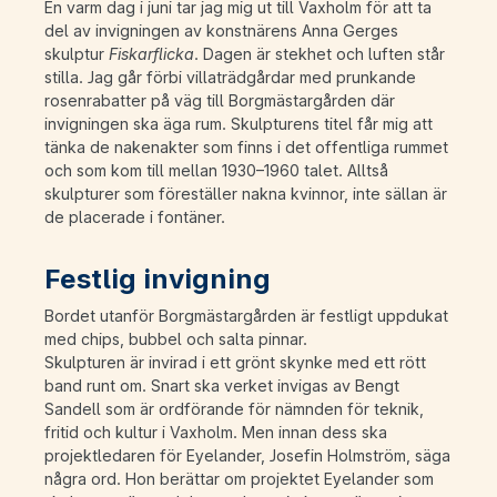
En varm dag i juni tar jag mig ut till Vaxholm för att ta
del av invigningen av konstnärens Anna Gerges
skulptur
Fiskarflicka
. Dagen är stekhet och luften står
stilla. Jag går förbi villaträdgårdar med prunkande
rosenrabatter på väg till Borgmästargården där
invigningen ska äga rum. Skulpturens titel får mig att
tänka de nakenakter som finns i det offentliga rummet
och som kom till mellan 1930–1960 talet. Alltså
skulpturer som föreställer nakna kvinnor, inte sällan är
de placerade i fontäner.
Festlig invigning
Bordet utanför Borgmästargården är festligt uppdukat
med chips, bubbel och salta pinnar.
Skulpturen är invirad i ett grönt skynke med ett rött
band runt om. Snart ska verket invigas av Bengt
Sandell som är ordförande för nämnden för teknik,
fritid och kultur i Vaxholm. Men innan dess ska
projektledaren för Eyelander, Josefin Holmström, säga
några ord. Hon berättar om projektet Eyelander som