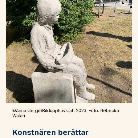
Visa b
©Anna Gerge/Bildupphovsrätt 2023. Foto: Rebecka
Walan
Konstnären berättar