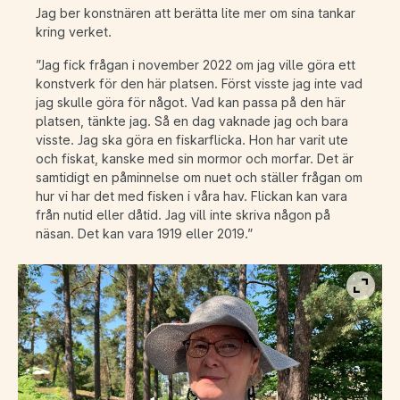
Jag ber konstnären att berätta lite mer om sina tankar
kring verket.
”Jag fick frågan i november 2022 om jag ville göra ett
konstverk för den här platsen. Först visste jag inte vad
jag skulle göra för något. Vad kan passa på den här
platsen, tänkte jag. Så en dag vaknade jag och bara
visste. Jag ska göra en fiskarflicka. Hon har varit ute
och fiskat, kanske med sin mormor och morfar. Det är
samtidigt en påminnelse om nuet och ställer frågan om
hur vi har det med fisken i våra hav. Flickan kan vara
från nutid eller dåtid. Jag vill inte skriva någon på
näsan. Det kan vara 1919 eller 2019.”
Visa b