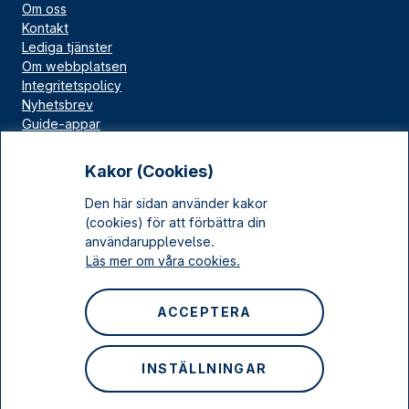
Om oss
Kontakt
Lediga tjänster
Om webbplatsen
Integritetspolicy
Nyhetsbrev
Guide-appar
Bloggar
Press
Kakor (Cookies)
Länskällan
Den här sidan använder kakor
Kulturarv Stockholm
(cookies) för att förbättra din
Sociala medier
användarupplevelse.
Läs mer om våra cookies.
Facebook
Instagram
ACCEPTERA
LinkedIn
YouTube
INSTÄLLNINGAR