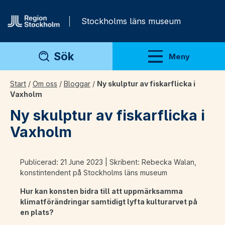
Gå direkt till innehåll
Stockholms läns museum
Sök
Meny
Visa meny
Start
/
Om oss
/
Bloggar
/
Ny skulptur av fiskarflicka i
Vaxholm
Ny skulptur av fiskarflicka i
Vaxholm
Publicerad: 21 June 2023 | Skribent: Rebecka Walan,
konstintendent på Stockholms läns museum
Hur kan konsten bidra till att uppmärksamma
klimatförändringar samtidigt lyfta kulturarvet på
en plats?