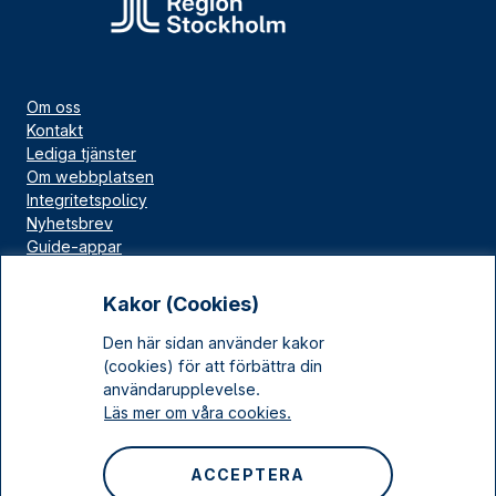
Om oss
Kontakt
Lediga tjänster
Om webbplatsen
Integritetspolicy
Nyhetsbrev
Guide-appar
Bloggar
Press
Kakor (Cookies)
Länskällan
Den här sidan använder kakor
Kulturarv Stockholm
(cookies) för att förbättra din
Sociala medier
användarupplevelse.
Läs mer om våra cookies.
Facebook
Instagram
ACCEPTERA
LinkedIn