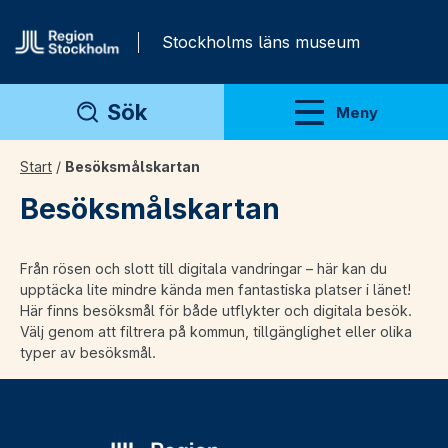
Gå direkt till innehåll
Stockholms läns museum
Sök
Meny
Visa meny
Start
/
Besöksmålskartan
Besöksmålskartan
Från rösen och slott till digitala vandringar – här kan du
upptäcka lite mindre kända men fantastiska platser i länet!
Här finns besöksmål för både utflykter och digitala besök.
Välj genom att filtrera på kommun, tillgänglighet eller olika
typer av besöksmål.