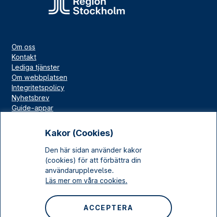
Om oss
Kontakt
Lediga tjänster
Om webbplatsen
Integritetspolicy
Nyhetsbrev
Guide-appar
Bloggar
Press
Kakor (Cookies)
Länskällan
Den här sidan använder kakor
Kulturarv Stockholm
(cookies) för att förbättra din
Sociala medier
användarupplevelse.
Läs mer om våra cookies.
Facebook
Instagram
ACCEPTERA
LinkedIn