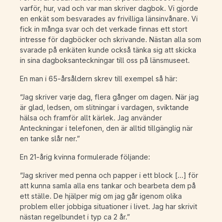
varför, hur, vad och var man skriver dagbok. Vi gjorde
en enkät som besvarades av frivilliga länsinvånare. Vi
fick in många svar och det verkade finnas ett stort
intresse för dagböcker och skrivande. Nästan alla som
svarade på enkäten kunde också tänka sig att skicka
in sina dagboksanteckningar till oss på länsmuseet.
En man i 65-årsåldern skrev till exempel så här:
“Jag skriver varje dag, flera gånger om dagen. När jag
är glad, ledsen, om slitningar i vardagen, sviktande
hälsa och framför allt kärlek. Jag använder
Anteckningar i telefonen, den är alltid tillgänglig när
en tanke slår ner.”
En 21-årig kvinna formulerade följande:
“Jag skriver med penna och papper i ett block […] för
att kunna samla alla ens tankar och bearbeta dem på
ett ställe. De hjälper mig om jag går igenom olika
problem eller jobbiga situationer i livet. Jag har skrivit
nästan regelbundet i typ ca 2 år.”