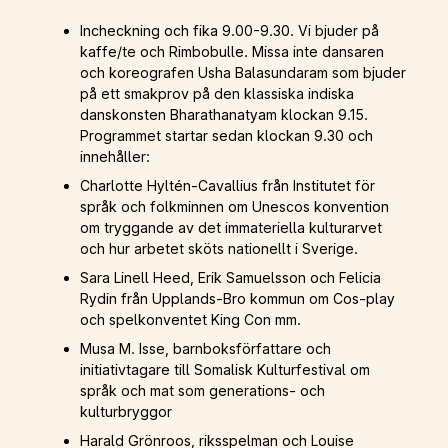
Incheckning och fika 9.00-9.30. Vi bjuder på
kaffe/te och Rimbobulle. Missa inte dansaren
och koreografen Usha Balasundaram som bjuder
på ett smakprov på den klassiska indiska
danskonsten Bharathanatyam klockan 9.15.
Programmet startar sedan klockan 9.30 och
innehåller:
Charlotte Hyltén-Cavallius från Institutet för
språk och folkminnen om Unescos konvention
om tryggande av det immateriella kulturarvet
och hur arbetet sköts nationellt i Sverige.
Sara Linell Heed, Erik Samuelsson och Felicia
Rydin från Upplands-Bro kommun om Cos-play
och spelkonventet King Con mm.
Musa M. Isse, barnboksförfattare och
initiativtagare till Somalisk Kulturfestival om
språk och mat som generations- och
kulturbryggor
Harald Grönroos, riksspelman och Louise