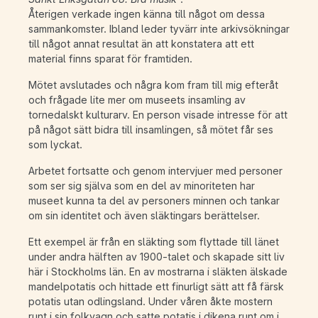
Återigen verkade ingen känna till något om dessa
sammankomster. Ibland leder tyvärr inte arkivsökningar
till något annat resultat än att konstatera att ett
material finns sparat för framtiden.
Mötet avslutades och några kom fram till mig efteråt
och frågade lite mer om museets insamling av
tornedalskt kulturarv. En person visade intresse för att
på något sätt bidra till insamlingen, så mötet får ses
som lyckat.
Arbetet fortsatte och genom intervjuer med personer
som ser sig själva som en del av minoriteten har
museet kunna ta del av personers minnen och tankar
om sin identitet och även släktingars berättelser.
Ett exempel är från en släkting som flyttade till länet
under andra hälften av 1900-talet och skapade sitt liv
här i Stockholms län. En av mostrarna i släkten älskade
mandelpotatis och hittade ett finurligt sätt att få färsk
potatis utan odlingsland. Under våren åkte mostern
runt i sin folkvagn och satte potatis i dikena runt om i