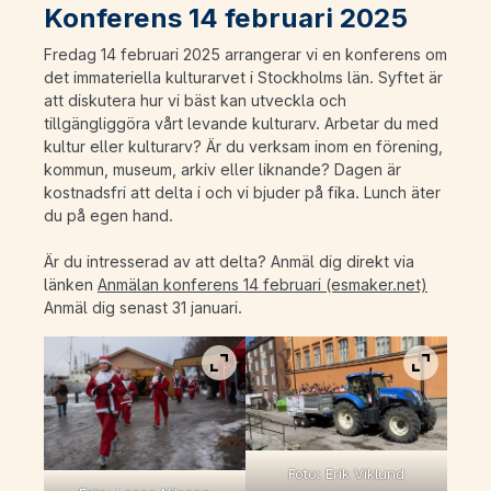
Konferens 14 februari 2025
Fredag 14 februari 2025 arrangerar vi en konferens om
det immateriella kulturarvet i Stockholms län. Syftet är
att diskutera hur vi bäst kan utveckla och
tillgängliggöra vårt levande kulturarv. Arbetar du med
kultur eller kulturarv? Är du verksam inom en förening,
kommun, museum, arkiv eller liknande? Dagen är
kostnadsfri att delta i och vi bjuder på fika. Lunch äter
du på egen hand.
Är du intresserad av att delta? Anmäl dig direkt via
länken
Anmälan konferens 14 februari (esmaker.net)
Anmäl dig senast 31 januari.
Visa bild i fullskärm
Visa bild
Foto: Erik Viklund