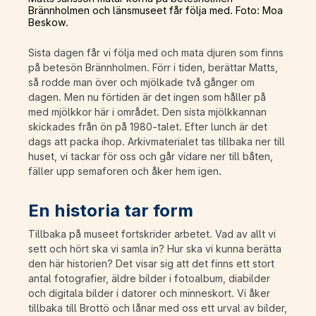
Brännholmen och länsmuseet får följa med. Foto: Moa
Beskow.
Sista dagen får vi följa med och mata djuren som finns
på betesön Brännholmen. Förr i tiden, berättar Matts,
så rodde man över och mjölkade två gånger om
dagen. Men nu förtiden är det ingen som håller på
med mjölkkor här i området. Den sista mjölkkannan
skickades från ön på 1980-talet. Efter lunch är det
dags att packa ihop. Arkivmaterialet tas tillbaka ner till
huset, vi tackar för oss och går vidare ner till båten,
fäller upp semaforen och åker hem igen.
En historia tar form
Tillbaka på museet fortskrider arbetet. Vad av allt vi
sett och hört ska vi samla in? Hur ska vi kunna berätta
den här historien? Det visar sig att det finns ett stort
antal fotografier, äldre bilder i fotoalbum, diabilder
och digitala bilder i datorer och minneskort. Vi åker
tillbaka till Brottö och lånar med oss ett urval av bilder,