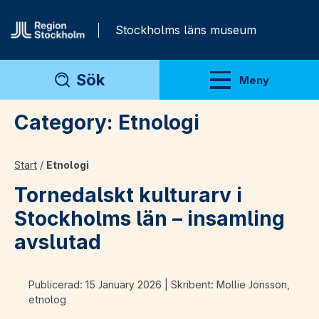
Gå direkt till innehåll
Stockholms läns museum
Sök
Meny
Visa meny
Category:
Etnologi
Start
/
Etnologi
Tornedalskt kulturarv i
Stockholms län – insamling
avslutad
Publicerad: 15 January 2026 | Skribent: Mollie Jonsson,
etnolog