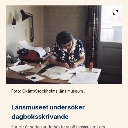
Visa b
Foto: Okänt/Stockholms läns museum .
Länsmuseet undersöker
dagboksskrivande
För ett år sedan undersökte vi på länsmuseet om,