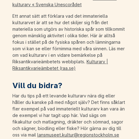
kulturarv « Svenska Unescorådet
Ett annat sätt att förklara vad det immateriella
kulturarvet är att se hur det skiljer sig från det
materiella som utgörs av historiska spår som tillkommit
genom mänsklig aktivitet i olika tider. Här är alltså
fokus i stället på de fysiska spåren och lämningarna
som vi kan se eller förnimma med våra sinnen. Läs mer
om vad kulturarv i en vidare bemärkelse på
Riksantikvarieämbetets webbplats.
Kulturarv |
Riksantikvarieämbetet (raa.se)
Vill du bidra?
Har du tips på ett levande kulturarv nära dig eller
håller du kanske på med något själv? Det finns såklart
fler exempel på vad immateriellt kulturarv kan vara än
de exempel vi har tagit upp här. Vad sägs om
fikakultur och matlagning, dräkter och sömnad, sagor
och sägner, biodling eller fiske? Hör gärna av dig till
oss via mail
lansmuseet.kultur@regionstockholm.se