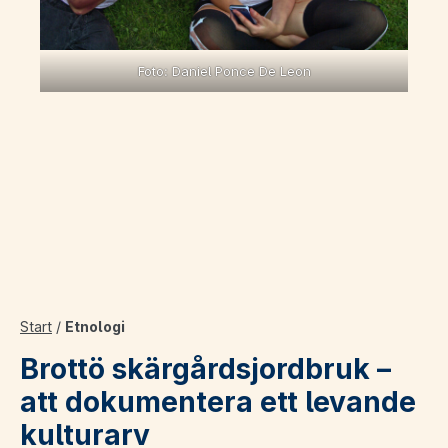
Foto: Daniel Ponce De Leon
Start
/
Etnologi
Brottö skärgårdsjordbruk –
att dokumentera ett levande
kulturarv