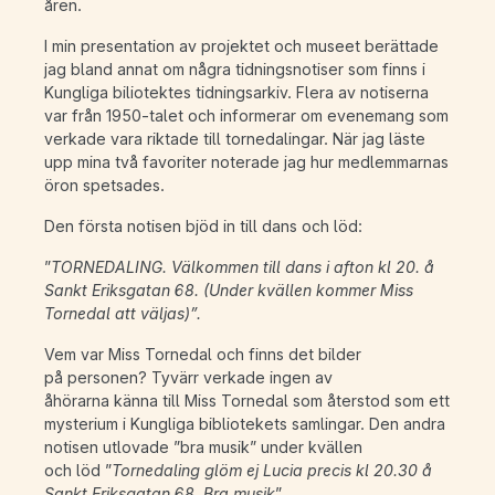
åren.
I min presentation av projektet och museet berättade
jag bland annat om några tidningsnotiser som finns i
Kungliga biliotektes tidningsarkiv. Flera av notiserna
var från 1950-talet och informerar om evenemang som
verkade vara riktade till tornedalingar. När jag läste
upp mina två favoriter noterade jag hur medlemmarnas
öron spetsades.
Den första notisen bjöd in till dans och löd:
”
TORNEDALING. Välkommen till dans i afton kl 20. å
Sankt Eriksgatan 68. (Under kvällen kommer Miss
Tornedal att väljas)”.
Vem var Miss Tornedal och finns det bilder
på personen? Tyvärr verkade ingen av
åhörarna känna till Miss Tornedal som återstod som ett
mysterium i Kungliga bibliotekets samlingar. Den andra
notisen utlovade ”bra musik” under kvällen
och löd ”
Tornedaling glöm ej Lucia precis kl 20.30 å
Sankt Eriksgatan 68. Bra musik
”.