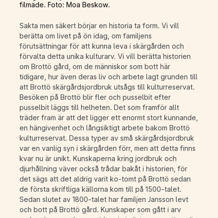
filmade. Foto: Moa Beskow.
Sakta men säkert börjar en historia ta form. Vi vill
berätta om livet på ön idag, om familjens
förutsättningar för att kunna leva i skärgården och
förvalta detta unika kulturarv. Vi vill berätta historien
om Brottö gård, om de människor som bott här
tidigare, hur även deras liv och arbete lagt grunden till
att Brottö skärgårdsjordbruk utsågs till kulturreservat.
Besöken på Brottö blir fler och pusselbit efter
pusselbit läggs till helheten. Det som framför allt
träder fram är att det ligger ett enormt stort kunnande,
en hängivenhet och långsiktigt arbete bakom Brottö
kulturreservat. Dessa typer av små skärgårdsjordbruk
var en vanlig syn i skärgården förr, men att detta finns
kvar nu är unikt. Kunskaperna kring jordbruk och
djurhållning väver också trådar bakåt i historien, för
det sägs att det aldrig varit ko-tomt på Brottö sedan
de första skriftliga källorna kom till på 1500-talet.
Sedan slutet av 1800-talet har familjen Jansson levt
och bott på Brottö gård. Kunskaper som gått i arv