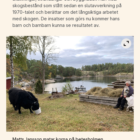
skogsbestånd som stått sedan en slutavverkning på
1970-talet och berättar om det långsiktiga arbetet
med skogen. De insatser som görs nu kommer hans
barn och barnbarn kunna se resultatet av.
Visa b
Matts Jansson matar korna på betesholmen