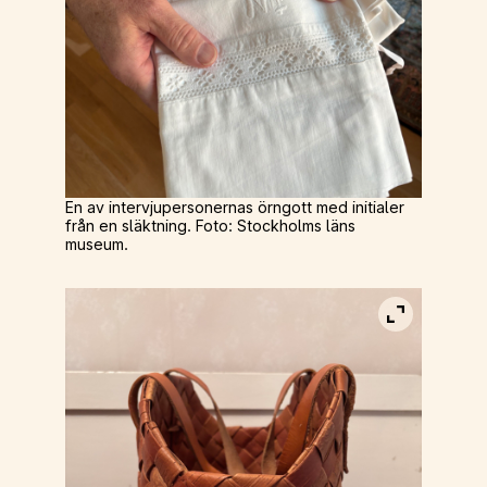
En av intervjupersonernas örngott med initialer
från en släktning. Foto: Stockholms läns
museum.
Visa bild i