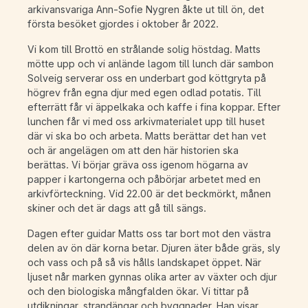
arkivansvariga Ann-Sofie Nygren åkte ut till ön, det
första besöket gjordes i oktober år 2022.
Vi kom till Brottö en strålande solig höstdag. Matts
mötte upp och vi anlände lagom till lunch där sambon
Solveig serverar oss en underbart god köttgryta på
högrev från egna djur med egen odlad potatis. Till
efterrätt får vi äppelkaka och kaffe i fina koppar. Efter
lunchen får vi med oss arkivmaterialet upp till huset
där vi ska bo och arbeta. Matts berättar det han vet
och är angelägen om att den här historien ska
berättas. Vi börjar gräva oss igenom högarna av
papper i kartongerna och påbörjar arbetet med en
arkivförteckning. Vid 22.00 är det beckmörkt, månen
skiner och det är dags att gå till sängs.
Dagen efter guidar Matts oss tar bort mot den västra
delen av ön där korna betar. Djuren äter både gräs, sly
och vass och på så vis hålls landskapet öppet. När
ljuset når marken gynnas olika arter av växter och djur
och den biologiska mångfalden ökar. Vi tittar på
utdikningar, strandängar och byggnader. Han visar