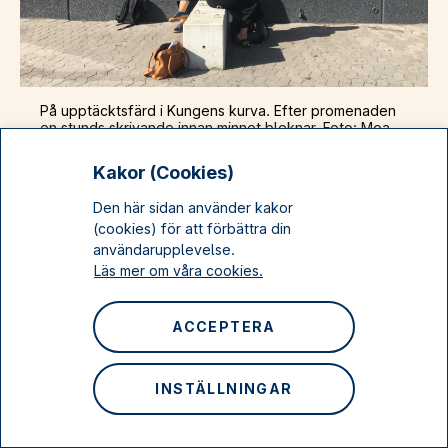
På upptäcktsfärd i Kungens kurva. Efter promenaden
en stunds skrivande innan minnet bleknar. Foto: Moa
Beskow.
Kakor (Cookies)
I projektet Platsverkstan riktar vi i tur och ordning
Den här sidan använder kakor
fokus mot de så kallade regionala stadskärnorna. Det
(cookies) för att förbättra din
här är platser i Stockholmsregionen som är särskilt
användarupplevelse.
viktiga för länets utveckling. Det byggs nya bostäder
Läs mer om våra cookies.
och man vill locka människor till platsen. Det pågår
med andra ord stora förändringar här med siktet
inställt på framtiden. Men vad är platsen idag? Vilka
ACCEPTERA
minnen och berättelser finns här? Genom
Platsverkstan undersöker och dokumenterar vi
platserna och 2019 hade turen kommit till Kungens
INSTÄLLNINGAR
kurva.
Tidigare har vi varit på platser som Märsta,