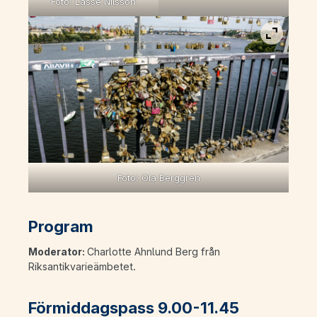
Foto: Lasse Nilsson
Visa bild
Foto: Ola Berggren
Program
Moderator:
Charlotte Ahnlund Berg från
Riksantikvarieämbetet.
Förmiddagspass 9.00-11.45