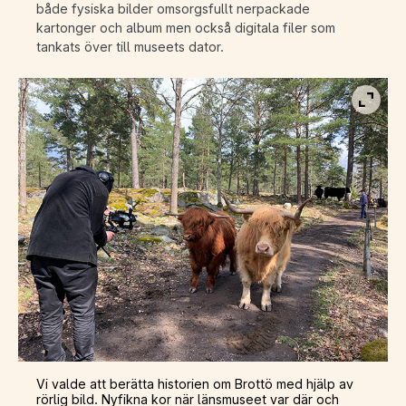
både fysiska bilder omsorgsfullt nerpackade
kartonger och album men också digitala filer som
tankats över till museets dator.
Visa b
Vi valde att berätta historien om Brottö med hjälp av
rörlig bild. Nyfikna kor när länsmuseet var där och