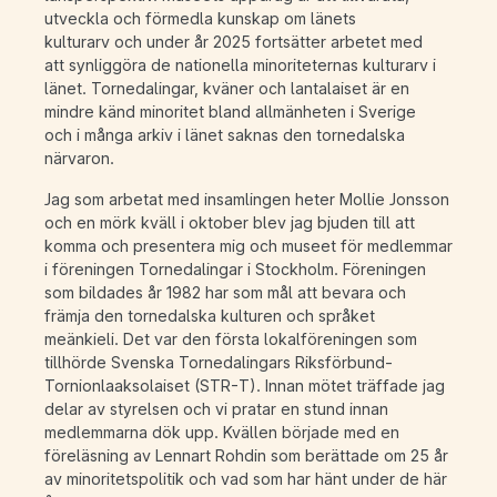
utveckla och förmedla kunskap om länets
kulturarv och under år 2025 fortsätter arbetet med
att synliggöra de nationella minoriteternas kulturarv i
länet. Tornedalingar, kväner och lantalaiset är en
mindre känd minoritet bland allmänheten i Sverige
och i många arkiv i länet saknas den tornedalska
närvaron.
Jag som arbetat med insamlingen heter Mollie Jonsson
och en mörk kväll i oktober blev jag bjuden till att
komma och presentera mig och museet för medlemmar
i föreningen Tornedalingar i Stockholm. Föreningen
som bildades år 1982 har som mål att bevara och
främja den tornedalska kulturen och språket
meänkieli. Det var den första lokalföreningen som
tillhörde Svenska Tornedalingars Riksförbund-
Tornionlaaksolaiset (STR-T). Innan mötet träffade jag
delar av styrelsen och vi pratar en stund innan
medlemmarna dök upp. Kvällen började med en
föreläsning av Lennart Rohdin som berättade om 25 år
av minoritetspolitik och vad som har hänt under de här