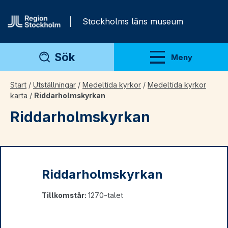
Gå direkt till innehåll
Stockholms läns museum
Sök
Meny
Visa meny
Start
/
Utställningar
/
Medeltida kyrkor
/
Medeltida kyrkor
karta
/
Riddarholmskyrkan
Riddarholmskyrkan
Riddarholmskyrkan
Tillkomstår:
1270-talet