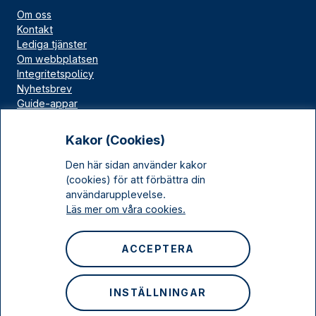
Om oss
Kontakt
Lediga tjänster
Om webbplatsen
Integritetspolicy
Nyhetsbrev
Guide-appar
Bloggar
Press
Kakor (Cookies)
Länskällan
Den här sidan använder kakor
Kulturarv Stockholm
(cookies) för att förbättra din
Sociala medier
användarupplevelse.
Läs mer om våra cookies.
Facebook
Instagram
ACCEPTERA
LinkedIn
YouTube
INSTÄLLNINGAR