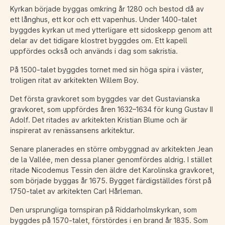
Kyrkan började byggas omkring år 1280 och bestod då av
ett långhus, ett kor och ett vapenhus. Under 1400-talet
byggdes kyrkan ut med ytterligare ett sidoskepp genom att
delar av det tidigare klostret byggdes om. Ett kapell
uppfördes också och används i dag som sakristia.
På 1500-talet byggdes tornet med sin höga spira i väster,
troligen ritat av arkitekten Willem Boy.
Det första gravkoret som byggdes var det Gustavianska
gravkoret, som uppfördes åren 1632–1634 för kung Gustav II
Adolf. Det ritades av arkitekten Kristian Blume och är
inspirerat av renässansens arkitektur.
Senare planerades en större ombyggnad av arkitekten Jean
de la Vallée, men dessa planer genomfördes aldrig. I stället
ritade Nicodemus Tessin den äldre det Karolinska gravkoret,
som började byggas år 1675. Bygget färdigställdes först på
1750-talet av arkitekten Carl Hårleman.
Den ursprungliga tornspiran på Riddarholmskyrkan, som
byggdes på 1570-talet, förstördes i en brand år 1835. Som