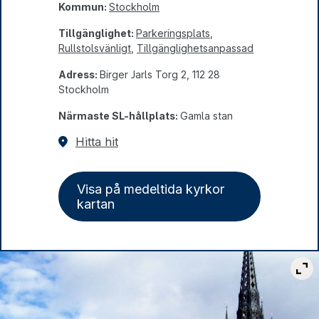
Kommun:
Stockholm
Tillgänglighet:
Parkeringsplats
,
Rullstolsvänligt
,
Tillgänglighets­­anpassad
Adress:
Birger Jarls Torg 2, 112 28
Stockholm
Närmaste SL-hållplats:
Gamla stan
Hitta hit
Visa på medeltida kyrkor
kartan
Vis