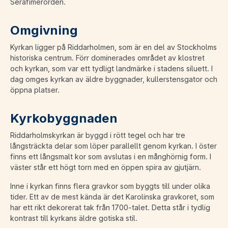
Serafimerorden.
Omgivning
Kyrkan ligger på Riddarholmen, som är en del av Stockholms
historiska centrum. Förr dominerades området av klostret
och kyrkan, som var ett tydligt landmärke i stadens siluett. I
dag omges kyrkan av äldre byggnader, kullerstensgator och
öppna platser.
Kyrkobyggnaden
Riddarholmskyrkan är byggd i rött tegel och har tre
långsträckta delar som löper parallellt genom kyrkan. I öster
finns ett långsmalt kor som avslutas i en månghörnig form. I
väster står ett högt torn med en öppen spira av gjutjärn.
Inne i kyrkan finns flera gravkor som byggts till under olika
tider. Ett av de mest kända är det Karolinska gravkoret, som
har ett rikt dekorerat tak från 1700-talet. Detta står i tydlig
kontrast till kyrkans äldre gotiska stil.