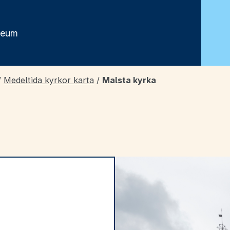
seum
/
Medeltida kyrkor karta
/
Malsta kyrka