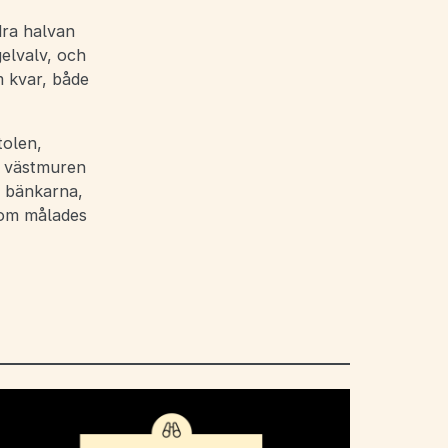
dra halvan
gelvalv, och
m kvar, både
tolen,
i västmuren
e bänkarna,
som målades