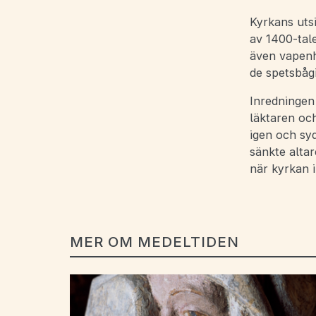
Kyrkans utsi
av 1400-tale
även vapenhu
de spetsbåg
Inredningen 
läktaren oc
igen och sy
sänkte alta
när kyrkan i
MER OM MEDELTIDEN