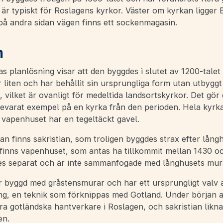
 är typiskt för Roslagens kyrkor. Väster om kyrkan ligger
på andra sidan vägen finns ett sockenmagasin.
n
s planlösning visar att den byggdes i slutet av 1200-talet 
 liten och har behållit sin ursprungliga form utan utbyggt 
e, vilket är ovanligt för medeltida landsortskyrkor. Det gör d
evarat exempel på en kyrka från den perioden. Hela kyrka
 vapenhuset har en tegeltäckt gavel.
an finns sakristian, som troligen byggdes strax efter lång
 finns vapenhuset, som antas ha tillkommit mellan 1430 o
s separat och är inte sammanfogade med långhusets mur
r byggd med gråstensmurar och har ett ursprungligt valv av
ng, en teknik som förknippas med Gotland. Under början a
ra gotländska hantverkare i Roslagen, och sakristian likna
en.