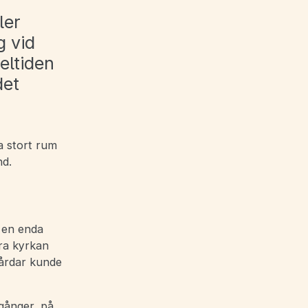
ler
g vid
eltiden
det
a stort rum
nd.
 en enda
ära kyrkan
gårdar kunde
gånger, på