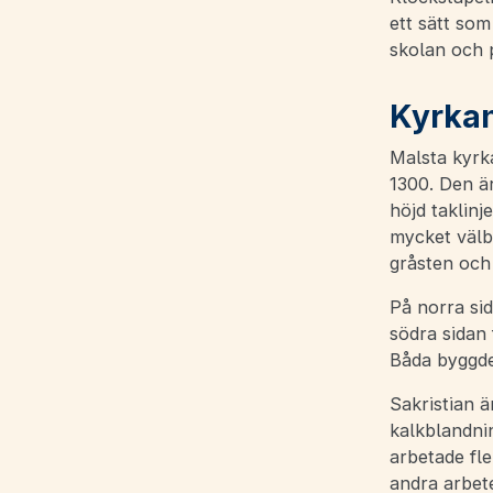
ett sätt som
skolan och 
Kyrka
Malsta kyrka
1300. Den är
höjd taklinj
mycket välb
gråsten och
På norra sid
södra sidan
Båda byggde
Sakristian ä
kalkblandni
arbetade fle
andra arbet