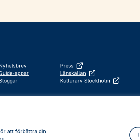
Nyhetsbrev
Press
Guide-appar
Länskällan
Bloggar
Kulturarv Stockholm
r att förbättra din
es.