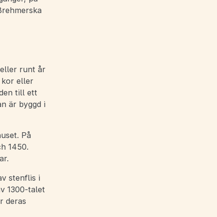
 Brehmerska
eller runt år
kor eller
en till ett
n är byggd i
huset. På
ch 1450.
ar.
 stenflis i
v 1300-talet
r deras