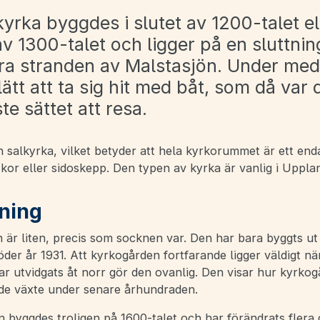
yrka byggdes i slutet av 1200-talet el
v 1300-talet och ligger på en sluttnin
ra stranden av Malstasjön. Under med
lätt att ta sig hit med båt, som då var 
te sättet att resa.
 salkyrka, vilket betyder att hela kyrkorummet är ett end
 kor eller sidoskepp. Den typen av kyrka är vanlig i Uppla
ning
 är liten, precis som socknen var. Den har bara byggts ut
der år 1931. Att kyrkogården fortfarande ligger väldigt n
ar utvidgats åt norr gör den ovanlig. Den visar hur kyrko
 de växte under senare århundraden.
 byggdes troligen på 1600-talet och har förändrats flera 