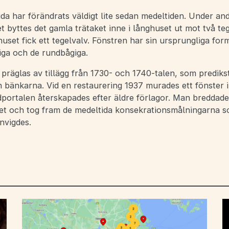
da har förändrats väldigt lite sedan medeltiden. Under an
t byttes det gamla trätaket inne i långhuset ut mot två te
set fick ett tegelvalv. Fönstren har sin ursprungliga for
iga och de rundbågiga.
präglas av tillägg från 1730- och 1740-talen, som prediks
h bänkarna. Vid en restaurering 1937 murades ett fönster 
dportalen återskapades efter äldre förlagor. Man breddad
ret och tog fram de medeltida konsekrationsmålningarna 
nvigdes.