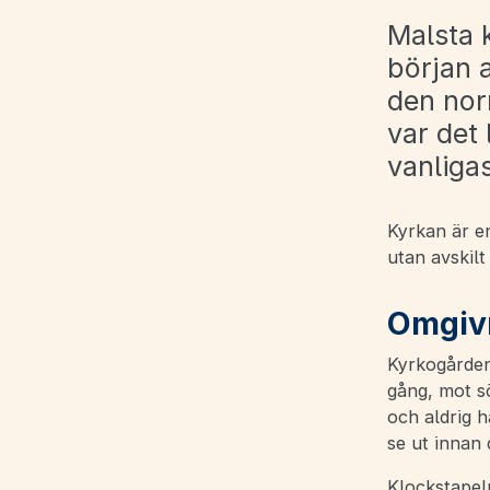
Malsta k
början a
den nor
var det 
vanligas
Kyrkan är en
utan avskilt
Omgiv
Kyrkogården
gång, mot sö
och aldrig h
se ut innan
Klockstapeln