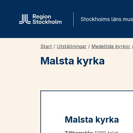
Gå direkt till innehåll
Stockholms läns mu
Start
/
Utställningar
/
Medeltida kyrkor
Malsta kyrka
Malsta kyrka
Tillkomstår:
1200-talet