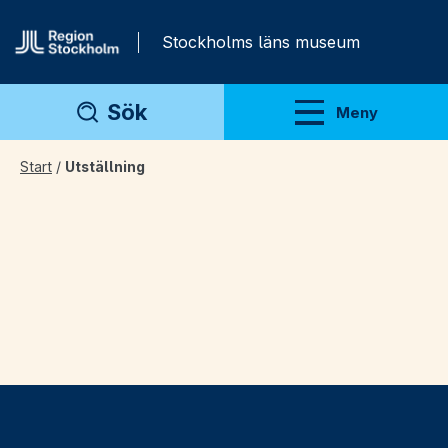
Gå direkt till innehåll
Stockholms läns museum
Sök
Meny
Visa meny
Start
/
Utställning