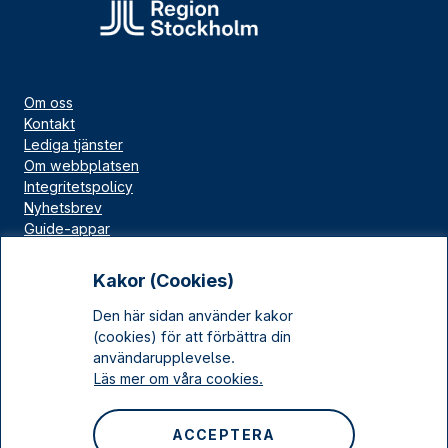
Om oss
Kontakt
Lediga tjänster
Om webbplatsen
Integritetspolicy
Nyhetsbrev
Guide-appar
Bloggar
Press
Kakor (Cookies)
Länskällan
Den här sidan använder kakor
Kulturarv Stockholm
(cookies) för att förbättra din
Sociala medier
användarupplevelse.
Läs mer om våra cookies.
Facebook
Instagram
ACCEPTERA